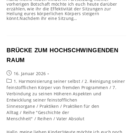
vorherigen Botschaft möchte ich euch heute darüber
erzählen, wie ihr die Effektivität der Sitzungen zur
Heilung eures körperlichen Körpers steigern
könnt.Nachdem ihr eine Sitzung…
BRÜCKE ZUM HOCHSCHWINGENDEN
RAUM
Beitrag
16. Januar 2026
veröffentlicht:
Beitrags-
1. Harmonisierung seiner selbst
/
2. Reinigung seiner
Kategorie:
feinstofflichen Körper von fremden Programmen
/
7.
Verbindung zu seinen Höheren Aspekten und
Entwicklung seiner feinstofflichen
Sinnesorgane
/
Praktiken
/
Praktiken für den
Alltag
/
Reihe "Geschichte der
Menschheit"
/
Reihen
/
Vater Absolut
Hallo, meine lieben Kinder!Heute möchte ich euch noch