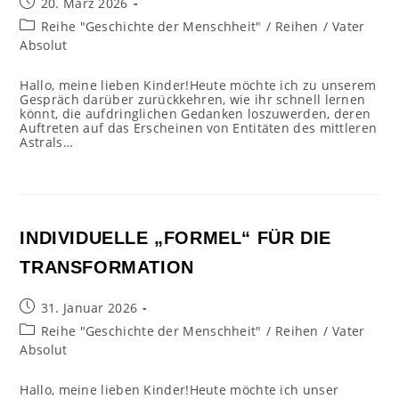
Beitrag
20. März 2026
veröffentlicht:
Beitrags-
Reihe "Geschichte der Menschheit"
/
Reihen
/
Vater
Kategorie:
Absolut
Hallo, meine lieben Kinder!Heute möchte ich zu unserem
Gespräch darüber zurückkehren, wie ihr schnell lernen
könnt, die aufdringlichen Gedanken loszuwerden, deren
Auftreten auf das Erscheinen von Entitäten des mittleren
Astrals…
INDIVIDUELLE „FORMEL“ FÜR DIE
TRANSFORMATION
Beitrag
31. Januar 2026
veröffentlicht:
Beitrags-
Reihe "Geschichte der Menschheit"
/
Reihen
/
Vater
Kategorie:
Absolut
Hallo, meine lieben Kinder!Heute möchte ich unser