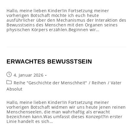
Hallo, meine lieben Kinder!In Fortsetzung meiner
vorherigen Botschaft möchte ich euch heute
ausführlicher über den Mechanismus der Interaktion des
Bewusstseins des Menschen mit den Organen seines
physischen Körpers erzählen.Beginnen wir…
ERWACHTES BEWUSSTSEIN
Beitrag
4. Januar 2026
veröffentlicht:
Beitrags-
Reihe "Geschichte der Menschheit"
/
Reihen
/
Vater
Kategorie:
Absolut
Hallo, meine lieben Kinder!In Fortsetzung meiner
vorherigen Botschaft widmen wir uns heute jenen reinen
Menschenseelen, die man wahrhaftig als erwacht
bezeichnen kann.Was umfasst dieses Konzept?In erster
Linie handelt es sich…