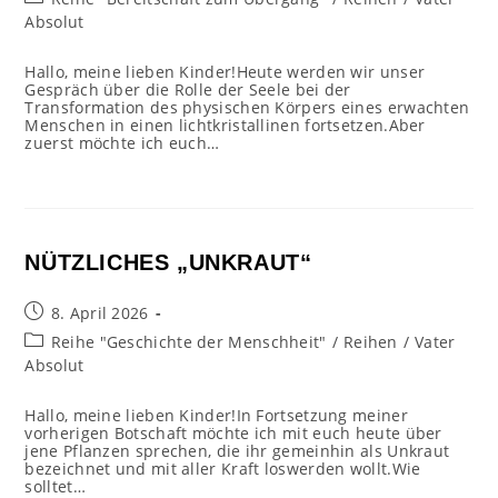
Kategorie:
Absolut
Hallo, meine lieben Kinder!Heute werden wir unser
Gespräch über die Rolle der Seele bei der
Transformation des physischen Körpers eines erwachten
Menschen in einen lichtkristallinen fortsetzen.Aber
zuerst möchte ich euch…
NÜTZLICHES „UNKRAUT“
Beitrag
8. April 2026
veröffentlicht:
Beitrags-
Reihe "Geschichte der Menschheit"
/
Reihen
/
Vater
Kategorie:
Absolut
Hallo, meine lieben Kinder!In Fortsetzung meiner
vorherigen Botschaft möchte ich mit euch heute über
jene Pflanzen sprechen, die ihr gemeinhin als Unkraut
bezeichnet und mit aller Kraft loswerden wollt.Wie
solltet…