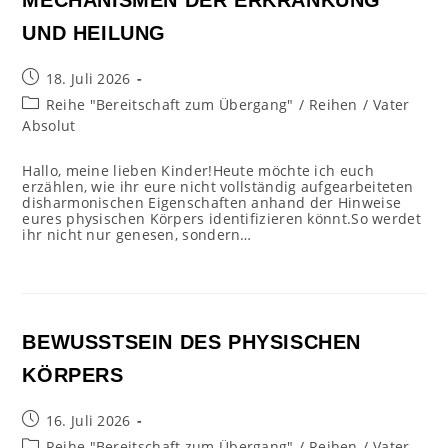
MECHANISMEN DER ERKRANKUNG
UND HEILUNG
Beitrag
18. Juli 2026
veröffentlicht:
Beitrags-
Reihe "Bereitschaft zum Übergang"
/
Reihen
/
Vater
Kategorie:
Absolut
Hallo, meine lieben Kinder!Heute möchte ich euch
erzählen, wie ihr eure nicht vollständig aufgearbeiteten
disharmonischen Eigenschaften anhand der Hinweise
eures physischen Körpers identifizieren könnt.So werdet
ihr nicht nur genesen, sondern…
BEWUSSTSEIN DES PHYSISCHEN
KÖRPERS
Beitrag
16. Juli 2026
veröffentlicht:
Beitrags-
Reihe "Bereitschaft zum Übergang"
/
Reihen
/
Vater