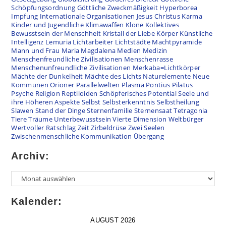
Schöpfungsordnung
Göttliche Zweckmäßigkeit
Hyperborea
Impfung
Internationale Organisationen
Jesus Christus
Karma
Kinder und Jugendliche
Klimawaffen
Klone
Kollektives
Bewusstsein der Menschheit
Kristall der Liebe
Körper
Künstliche
Intelligenz
Lemuria
Lichtarbeiter
Lichtstädte
Machtpyramide
Mann und Frau
Maria Magdalena
Medien
Medizin
Menschenfreundliche Zivilisationen
Menschenrasse
Menschenunfreundliche Zivilisationen
Merkaba=Lichtkörper
Mächte der Dunkelheit
Mächte des Lichts
Naturelemente
Neue
Kommunen
Orioner
Parallelwelten
Plasma
Pontius Pilatus
Psyche
Religion
Reptiloiden
Schöpferisches Potential
Seele und
ihre Höheren Aspekte
Selbst
Selbsterkenntnis
Selbstheilung
Slawen
Stand der Dinge
Sternenfamilie
Sternensaat
Tetragonia
Tiere
Träume
Unterbewusstsein
Vierte Dimension
Weltbürger
Wertvoller Ratschlag
Zeit
Zirbeldrüse
Zwei Seelen
Zwischenmenschliche Kommunikation
Übergang
Archiv:
Archiv
Kalender:
AUGUST 2026