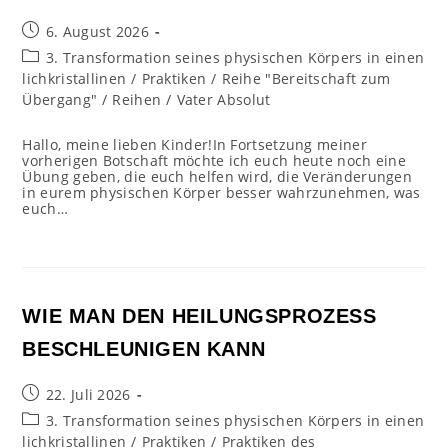
Beitrag
6. August 2026
veröffentlicht:
Beitrags-
3. Transformation seines physischen Körpers in einen
Kategorie:
lichkristallinen
/
Praktiken
/
Reihe "Bereitschaft zum
Übergang"
/
Reihen
/
Vater Absolut
Hallo, meine lieben Kinder!In Fortsetzung meiner
vorherigen Botschaft möchte ich euch heute noch eine
Übung geben, die euch helfen wird, die Veränderungen
in eurem physischen Körper besser wahrzunehmen, was
euch…
WIE MAN DEN HEILUNGSPROZESS
BESCHLEUNIGEN KANN
Beitrag
22. Juli 2026
veröffentlicht:
Beitrags-
3. Transformation seines physischen Körpers in einen
Kategorie:
lichkristallinen
/
Praktiken
/
Praktiken des