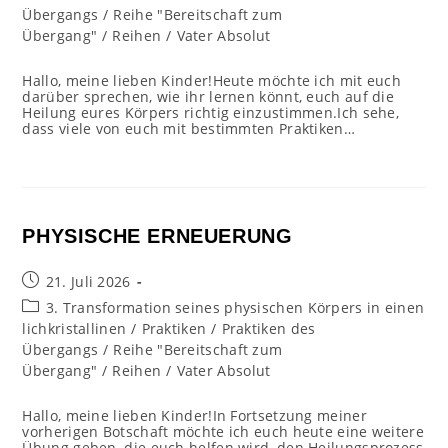
Übergangs
/
Reihe "Bereitschaft zum
Übergang"
/
Reihen
/
Vater Absolut
Hallo, meine lieben Kinder!Heute möchte ich mit euch
darüber sprechen, wie ihr lernen könnt, euch auf die
Heilung eures Körpers richtig einzustimmen.Ich sehe,
dass viele von euch mit bestimmten Praktiken…
PHYSISCHE ERNEUERUNG
Beitrag
21. Juli 2026
veröffentlicht:
Beitrags-
3. Transformation seines physischen Körpers in einen
Kategorie:
lichkristallinen
/
Praktiken
/
Praktiken des
Übergangs
/
Reihe "Bereitschaft zum
Übergang"
/
Reihen
/
Vater Absolut
Hallo, meine lieben Kinder!In Fortsetzung meiner
vorherigen Botschaft möchte ich euch heute eine weitere
Übung geben, die euch helfen wird, den Heilungsprozess