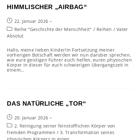
HIMMLISCHER „AIRBAG“
Beitrag
22. Januar 2026
veröffentlicht:
Beitrags-
Reihe "Geschichte der Menschheit"
/
Reihen
/
Vater
Kategorie:
Absolut
Hallo, meine lieben Kinder!In Fortsetzung meiner
vorherigen Botschaft werden wir nun darüber sprechen,
wie eure geistigen Führer euch helfen, euren physischen
Körper in dieser für euch schwierigen Übergangszeit in
einem…
DAS NATÜRLICHE „TOR“
Beitrag
20. Januar 2026
veröffentlicht:
Beitrags-
2. Reinigung seiner feinstofflichen Körper von
Kategorie:
fremden Programmen
/
3. Transformation seines
physischen Körpers in einen