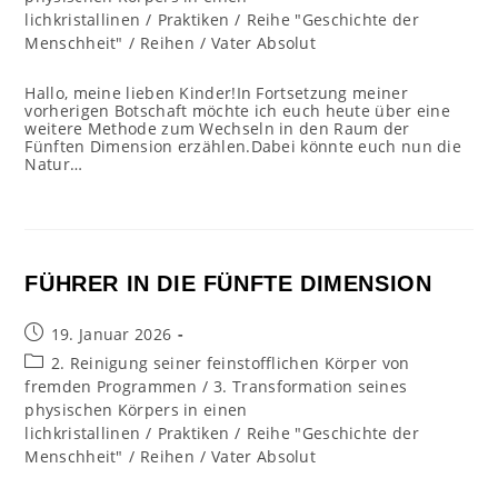
lichkristallinen
/
Praktiken
/
Reihe "Geschichte der
Menschheit"
/
Reihen
/
Vater Absolut
Hallo, meine lieben Kinder!In Fortsetzung meiner
vorherigen Botschaft möchte ich euch heute über eine
weitere Methode zum Wechseln in den Raum der
Fünften Dimension erzählen.Dabei könnte euch nun die
Natur…
FÜHRER IN DIE FÜNFTE DIMENSION
Beitrag
19. Januar 2026
veröffentlicht:
Beitrags-
2. Reinigung seiner feinstofflichen Körper von
Kategorie:
fremden Programmen
/
3. Transformation seines
physischen Körpers in einen
lichkristallinen
/
Praktiken
/
Reihe "Geschichte der
Menschheit"
/
Reihen
/
Vater Absolut