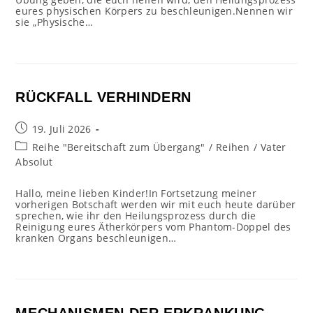
eures physischen Körpers zu beschleunigen.Nennen wir
sie „Physische…
RÜCKFALL VERHINDERN
Beitrag
19. Juli 2026
veröffentlicht:
Beitrags-
Reihe "Bereitschaft zum Übergang"
/
Reihen
/
Vater
Kategorie:
Absolut
Hallo, meine lieben Kinder!In Fortsetzung meiner
vorherigen Botschaft werden wir mit euch heute darüber
sprechen, wie ihr den Heilungsprozess durch die
Reinigung eures Ätherkörpers vom Phantom-Doppel des
kranken Organs beschleunigen…