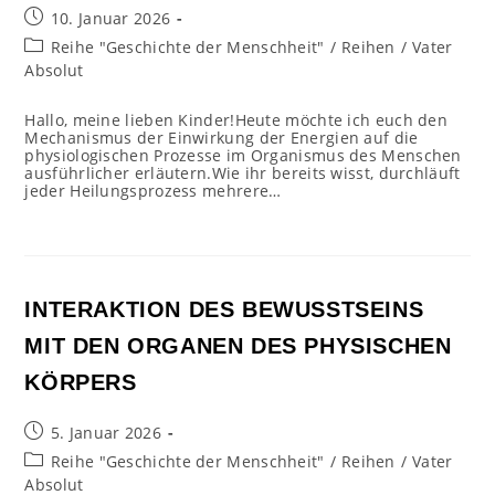
Beitrag
10. Januar 2026
veröffentlicht:
Beitrags-
Reihe "Geschichte der Menschheit"
/
Reihen
/
Vater
Kategorie:
Absolut
Hallo, meine lieben Kinder!Heute möchte ich euch den
Mechanismus der Einwirkung der Energien auf die
physiologischen Prozesse im Organismus des Menschen
ausführlicher erläutern.Wie ihr bereits wisst, durchläuft
jeder Heilungsprozess mehrere…
INTERAKTION DES BEWUSSTSEINS
MIT DEN ORGANEN DES PHYSISCHEN
KÖRPERS
Beitrag
5. Januar 2026
veröffentlicht:
Beitrags-
Reihe "Geschichte der Menschheit"
/
Reihen
/
Vater
Kategorie:
Absolut