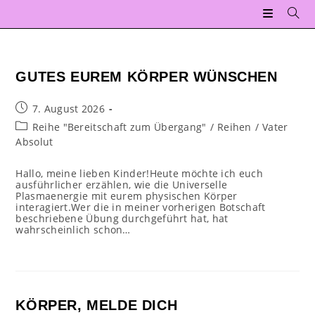
Zum
Inhalt
springen
GUTES EUREM KÖRPER WÜNSCHEN
Beitrag
7. August 2026
veröffentlicht:
Beitrags-
Reihe "Bereitschaft zum Übergang"
/
Reihen
/
Vater
Kategorie:
Absolut
Hallo, meine lieben Kinder!Heute möchte ich euch
ausführlicher erzählen, wie die Universelle
Plasmaenergie mit eurem physischen Körper
interagiert.Wer die in meiner vorherigen Botschaft
beschriebene Übung durchgeführt hat, hat
wahrscheinlich schon…
KÖRPER, MELDE DICH