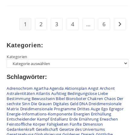
1
2
3
4
…
6
Zur näc
Kategorien:
Kategorien
Schlagwörter:
Adrenochrom
Agartha
Agenda
Aktionsplan
Angst
Archont
Astralentitäten
Atlantis
Aufstieg
Bedingungslose Liebe
Bestimmung
Bewusstsein
Bibel
Bioroboter
Chakren
Chaos
Der
sechste Sinn
Die Grauen
Digitales Geld
DNA
Dreidimensionale
Matrix
Dreidimensionale Programme
Drittes Auge
Ego
Egregor
Energie-Informations-Komponente
Energien
Enthüllung
Entscheidender Kampf
Erdallianz
Erde
Ernährung
Erwachen
Feinstoffliche Körper
Fähigkeiten
Fünfte Dimension
Gedankenkraft
Gesellschaft
Gesetze des Universums
Gesetzgebung
Globalisierung
Goldenes Dreieck
Göttliche