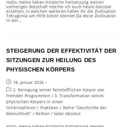
Hallo, meine lieben Kinder!In Fortsetzung meiner
vorherigen Botschaft möchte ich euch heute darüber
erzählen, in welchen weiteren Fällen ihr die Zivilisation
Tetragonia um Hilfe bitten könntet.Da diese Zivilisation
in der…
STEIGERUNG DER EFFEKTIVITÄT DER
SITZUNGEN ZUR HEILUNG DES
PHYSISCHEN KÖRPERS
Beitrag
18. Januar 2026
veröffentlicht:
Beitrags-
2. Reinigung seiner feinstofflichen Körper von
Kategorie:
fremden Programmen
/
3. Transformation seines
physischen Körpers in einen
lichkristallinen
/
Praktiken
/
Reihe "Geschichte der
Menschheit"
/
Reihen
/
Vater Absolut
Hallo, meine lieben Kinder!In Fortsetzung meiner