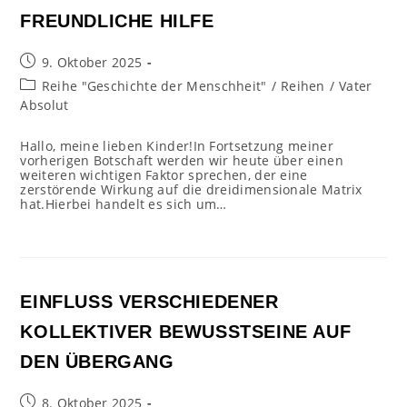
FREUNDLICHE HILFE
Beitrag
9. Oktober 2025
veröffentlicht:
Beitrags-
Reihe "Geschichte der Menschheit"
/
Reihen
/
Vater
Kategorie:
Absolut
Hallo, meine lieben Kinder!In Fortsetzung meiner
vorherigen Botschaft werden wir heute über einen
weiteren wichtigen Faktor sprechen, der eine
zerstörende Wirkung auf die dreidimensionale Matrix
hat.Hierbei handelt es sich um…
EINFLUSS VERSCHIEDENER
KOLLEKTIVER BEWUSSTSEINE AUF
DEN ÜBERGANG
Beitrag
8. Oktober 2025