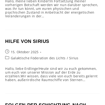
Hallo, meine lieben Kinder!In Fortsetzung meiner
vorherigen Botschaft werden wir nun darüber sprechen,
was ihr tun könnt, um euren physischen und
psychischen Zustand in Anbetracht der energetischen
Veränderungen in der…
HILFE VON SIRIUS
Beitrag
15. Oktober 2025
veröffentlicht:
Beitrags-
Galaktische Föderation des Lichts
/
Sirius
Kategorie:
Hallo, liebe Erdlinge!Heute sind wir zu euch gekommen,
um euch von unserer Mission auf der Erde zu
erzählen.Wir wissen, dass viele von euch bereits gelernt
haben, außerirdische Raumschiffe von Sternen…