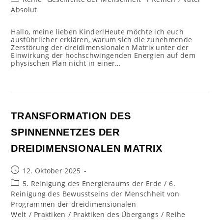
Kategorie:
Absolut
Hallo, meine lieben Kinder!Heute möchte ich euch
ausführlicher erklären, warum sich die zunehmende
Zerstörung der dreidimensionalen Matrix unter der
Einwirkung der hochschwingenden Energien auf dem
physischen Plan nicht in einer…
TRANSFORMATION DES
SPINNENNETZES DER
DREIDIMENSIONALEN MATRIX
Beitrag
12. Oktober 2025
veröffentlicht:
Beitrags-
5. Reinigung des Energieraums der Erde
/
6.
Kategorie:
Reinigung des Bewusstseins der Menschheit von
Programmen der dreidimensionalen
Welt
/
Praktiken
/
Praktiken des Übergangs
/
Reihe