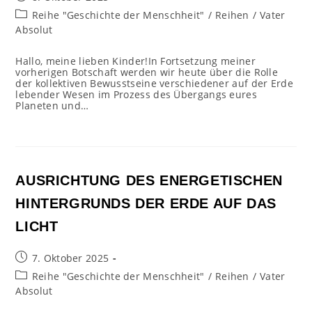
veröffentlicht:
Beitrags-
Reihe "Geschichte der Menschheit"
/
Reihen
/
Vater
Kategorie:
Absolut
Hallo, meine lieben Kinder!In Fortsetzung meiner
vorherigen Botschaft werden wir heute über die Rolle
der kollektiven Bewusstseine verschiedener auf der Erde
lebender Wesen im Prozess des Übergangs eures
Planeten und…
AUSRICHTUNG DES ENERGETISCHEN
HINTERGRUNDS DER ERDE AUF DAS
LICHT
Beitrag
7. Oktober 2025
veröffentlicht:
Beitrags-
Reihe "Geschichte der Menschheit"
/
Reihen
/
Vater
Kategorie:
Absolut