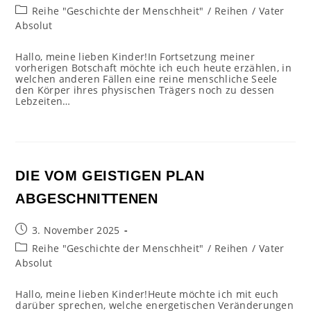
veröffentlicht:
Beitrags-
Reihe "Geschichte der Menschheit"
/
Reihen
/
Vater
Kategorie:
Absolut
Hallo, meine lieben Kinder!In Fortsetzung meiner
vorherigen Botschaft möchte ich euch heute erzählen, in
welchen anderen Fällen eine reine menschliche Seele
den Körper ihres physischen Trägers noch zu dessen
Lebzeiten…
DIE VOM GEISTIGEN PLAN
ABGESCHNITTENEN
Beitrag
3. November 2025
veröffentlicht:
Beitrags-
Reihe "Geschichte der Menschheit"
/
Reihen
/
Vater
Kategorie:
Absolut
Hallo, meine lieben Kinder!Heute möchte ich mit euch
darüber sprechen, welche energetischen Veränderungen