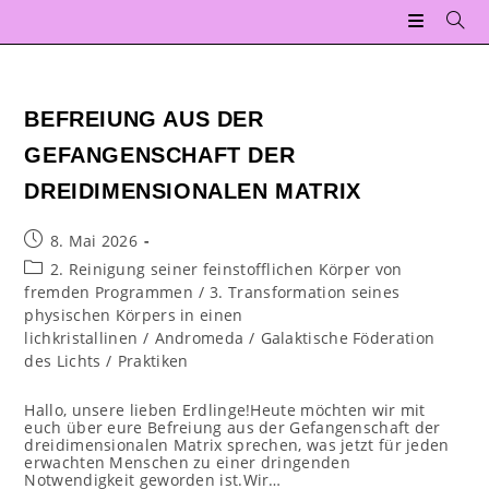
Zum
Inhalt
springen
BEFREIUNG AUS DER
GEFANGENSCHAFT DER
DREIDIMENSIONALEN MATRIX
Beitrag
8. Mai 2026
veröffentlicht:
Beitrags-
2. Reinigung seiner feinstofflichen Körper von
Kategorie:
fremden Programmen
/
3. Transformation seines
physischen Körpers in einen
lichkristallinen
/
Andromeda
/
Galaktische Föderation
des Lichts
/
Praktiken
Hallo, unsere lieben Erdlinge!Heute möchten wir mit
euch über eure Befreiung aus der Gefangenschaft der
dreidimensionalen Matrix sprechen, was jetzt für jeden
erwachten Menschen zu einer dringenden
Notwendigkeit geworden ist.Wir…