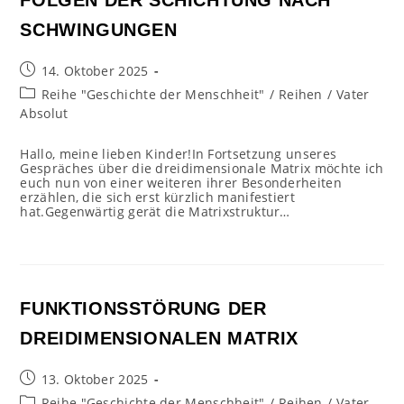
FOLGEN DER SCHICHTUNG NACH
SCHWINGUNGEN
Beitrag
14. Oktober 2025
veröffentlicht:
Beitrags-
Reihe "Geschichte der Menschheit"
/
Reihen
/
Vater
Kategorie:
Absolut
Hallo, meine lieben Kinder!In Fortsetzung unseres
Gespräches über die dreidimensionale Matrix möchte ich
euch nun von einer weiteren ihrer Besonderheiten
erzählen, die sich erst kürzlich manifestiert
hat.Gegenwärtig gerät die Matrixstruktur…
FUNKTIONSSTÖRUNG DER
DREIDIMENSIONALEN MATRIX
Beitrag
13. Oktober 2025
veröffentlicht:
Beitrags-
Reihe "Geschichte der Menschheit"
/
Reihen
/
Vater