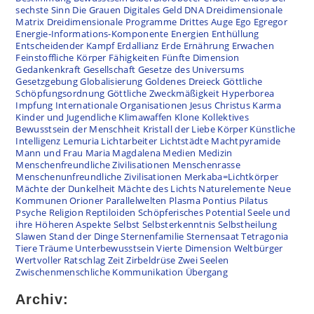
sechste Sinn
Die Grauen
Digitales Geld
DNA
Dreidimensionale
Matrix
Dreidimensionale Programme
Drittes Auge
Ego
Egregor
Energie-Informations-Komponente
Energien
Enthüllung
Entscheidender Kampf
Erdallianz
Erde
Ernährung
Erwachen
Feinstoffliche Körper
Fähigkeiten
Fünfte Dimension
Gedankenkraft
Gesellschaft
Gesetze des Universums
Gesetzgebung
Globalisierung
Goldenes Dreieck
Göttliche
Schöpfungsordnung
Göttliche Zweckmäßigkeit
Hyperborea
Impfung
Internationale Organisationen
Jesus Christus
Karma
Kinder und Jugendliche
Klimawaffen
Klone
Kollektives
Bewusstsein der Menschheit
Kristall der Liebe
Körper
Künstliche
Intelligenz
Lemuria
Lichtarbeiter
Lichtstädte
Machtpyramide
Mann und Frau
Maria Magdalena
Medien
Medizin
Menschenfreundliche Zivilisationen
Menschenrasse
Menschenunfreundliche Zivilisationen
Merkaba=Lichtkörper
Mächte der Dunkelheit
Mächte des Lichts
Naturelemente
Neue
Kommunen
Orioner
Parallelwelten
Plasma
Pontius Pilatus
Psyche
Religion
Reptiloiden
Schöpferisches Potential
Seele und
ihre Höheren Aspekte
Selbst
Selbsterkenntnis
Selbstheilung
Slawen
Stand der Dinge
Sternenfamilie
Sternensaat
Tetragonia
Tiere
Träume
Unterbewusstsein
Vierte Dimension
Weltbürger
Wertvoller Ratschlag
Zeit
Zirbeldrüse
Zwei Seelen
Zwischenmenschliche Kommunikation
Übergang
Archiv: