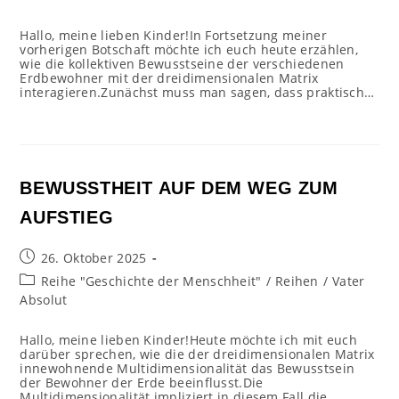
Hallo, meine lieben Kinder!In Fortsetzung meiner
vorherigen Botschaft möchte ich euch heute erzählen,
wie die kollektiven Bewusstseine der verschiedenen
Erdbewohner mit der dreidimensionalen Matrix
interagieren.Zunächst muss man sagen, dass praktisch…
BEWUSSTHEIT AUF DEM WEG ZUM
AUFSTIEG
Beitrag
26. Oktober 2025
veröffentlicht:
Beitrags-
Reihe "Geschichte der Menschheit"
/
Reihen
/
Vater
Kategorie:
Absolut
Hallo, meine lieben Kinder!Heute möchte ich mit euch
darüber sprechen, wie die der dreidimensionalen Matrix
innewohnende Multidimensionalität das Bewusstsein
der Bewohner der Erde beeinflusst.Die
Multidimensionalität impliziert in diesem Fall die…