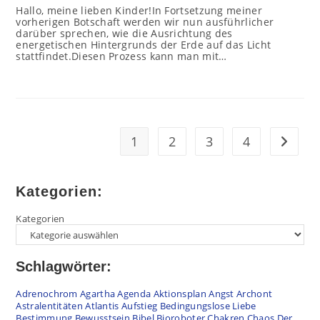
Hallo, meine lieben Kinder!In Fortsetzung meiner
vorherigen Botschaft werden wir nun ausführlicher
darüber sprechen, wie die Ausrichtung des
energetischen Hintergrunds der Erde auf das Licht
stattfindet.Diesen Prozess kann man mit…
1
2
3
4
Zur näc
Kategorien:
Kategorien
Schlagwörter:
Adrenochrom
Agartha
Agenda
Aktionsplan
Angst
Archont
Astralentitäten
Atlantis
Aufstieg
Bedingungslose Liebe
Bestimmung
Bewusstsein
Bibel
Bioroboter
Chakren
Chaos
Der