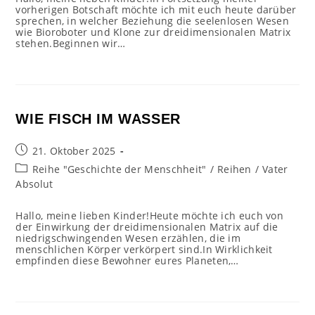
vorherigen Botschaft möchte ich mit euch heute darüber
sprechen, in welcher Beziehung die seelenlosen Wesen
wie Bioroboter und Klone zur dreidimensionalen Matrix
stehen.Beginnen wir…
WIE FISCH IM WASSER
Beitrag
21. Oktober 2025
veröffentlicht:
Beitrags-
Reihe "Geschichte der Menschheit"
/
Reihen
/
Vater
Kategorie:
Absolut
Hallo, meine lieben Kinder!Heute möchte ich euch von
der Einwirkung der dreidimensionalen Matrix auf die
niedrigschwingenden Wesen erzählen, die im
menschlichen Körper verkörpert sind.In Wirklichkeit
empfinden diese Bewohner eures Planeten,…