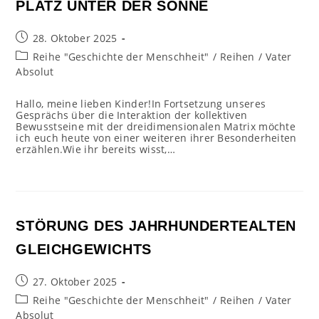
PLATZ UNTER DER SONNE
Beitrag
28. Oktober 2025
veröffentlicht:
Beitrags-
Reihe "Geschichte der Menschheit"
/
Reihen
/
Vater
Kategorie:
Absolut
Hallo, meine lieben Kinder!In Fortsetzung unseres
Gesprächs über die Interaktion der kollektiven
Bewusstseine mit der dreidimensionalen Matrix möchte
ich euch heute von einer weiteren ihrer Besonderheiten
erzählen.Wie ihr bereits wisst,…
STÖRUNG DES JAHRHUNDERTEALTEN
GLEICHGEWICHTS
Beitrag
27. Oktober 2025
veröffentlicht:
Beitrags-
Reihe "Geschichte der Menschheit"
/
Reihen
/
Vater
Kategorie:
Absolut