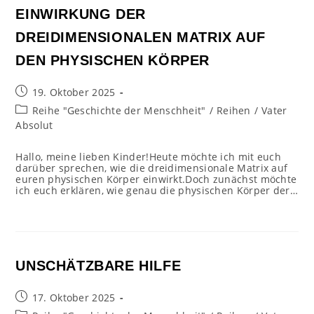
EINWIRKUNG DER
DREIDIMENSIONALEN MATRIX AUF
DEN PHYSISCHEN KÖRPER
Beitrag
19. Oktober 2025
veröffentlicht:
Beitrags-
Reihe "Geschichte der Menschheit"
/
Reihen
/
Vater
Kategorie:
Absolut
Hallo, meine lieben Kinder!Heute möchte ich mit euch
darüber sprechen, wie die dreidimensionale Matrix auf
euren physischen Körper einwirkt.Doch zunächst möchte
ich euch erklären, wie genau die physischen Körper der…
UNSCHÄTZBARE HILFE
Beitrag
17. Oktober 2025
veröffentlicht: