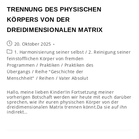
TRENNUNG DES PHYSISCHEN
KÖRPERS VON DER
DREIDIMENSIONALEN MATRIX
Beitrag
20. Oktober 2025
veröffentlicht:
Beitrags-
1. Harmonisierung seiner selbst
/
2. Reinigung seiner
Kategorie:
feinstofflichen Körper von fremden
Programmen
/
Praktiken
/
Praktiken des
Übergangs
/
Reihe "Geschichte der
Menschheit"
/
Reihen
/
Vater Absolut
Hallo, meine lieben Kinder!In Fortsetzung meiner
vorherigen Botschaft werden wir heute mit euch darüber
sprechen, wie ihr euren physischen Körper von der
dreidimensionalen Matrix trennen könnt.Da sie auf ihn
indirekt…