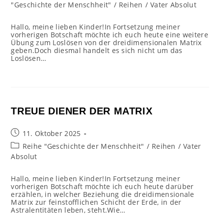
"Geschichte der Menschheit"
/
Reihen
/
Vater Absolut
Hallo, meine lieben Kinder!In Fortsetzung meiner
vorherigen Botschaft möchte ich euch heute eine weitere
Übung zum Loslösen von der dreidimensionalen Matrix
geben.Doch diesmal handelt es sich nicht um das
Loslösen…
TREUE DIENER DER MATRIX
Beitrag
11. Oktober 2025
veröffentlicht:
Beitrags-
Reihe "Geschichte der Menschheit"
/
Reihen
/
Vater
Kategorie:
Absolut
Hallo, meine lieben Kinder!In Fortsetzung meiner
vorherigen Botschaft möchte ich euch heute darüber
erzählen, in welcher Beziehung die dreidimensionale
Matrix zur feinstofflichen Schicht der Erde, in der
Astralentitäten leben, steht.Wie…