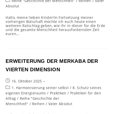
Beitrags-
Reihe "Geschichte der Menschheit"
/
Reihen
/
Vater
Kategorie:
Absolut
Hallo, meine lieben Kinder!In Fortsetzung meiner
vorherigen Botschaft möchte ich euch heute einen
weiteren Ratschlag geben, wie ihr in dieser für die Erde
und die gesamte Menschheit herausfordernden Zeit
euren…
ERWEITERUNG DER MERKABA DER
VIERTEN DIMENSION
Beitrag
16. Oktober 2025
veröffentlicht:
Beitrags-
1. Harmonisierung seiner selbst
/
8. Schutz seines
Kategorie:
eigenen Energieraums
/
Praktiken
/
Praktiken für den
Alltag
/
Reihe "Geschichte der
Menschheit"
/
Reihen
/
Vater Absolut