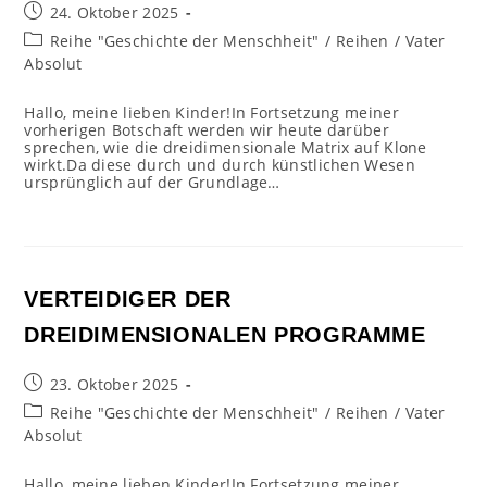
Beitrag
24. Oktober 2025
veröffentlicht:
Beitrags-
Reihe "Geschichte der Menschheit"
/
Reihen
/
Vater
Kategorie:
Absolut
Hallo, meine lieben Kinder!In Fortsetzung meiner
vorherigen Botschaft werden wir heute darüber
sprechen, wie die dreidimensionale Matrix auf Klone
wirkt.Da diese durch und durch künstlichen Wesen
ursprünglich auf der Grundlage…
VERTEIDIGER DER
DREIDIMENSIONALEN PROGRAMME
Beitrag
23. Oktober 2025
veröffentlicht:
Beitrags-
Reihe "Geschichte der Menschheit"
/
Reihen
/
Vater
Kategorie:
Absolut
Hallo, meine lieben Kinder!In Fortsetzung meiner