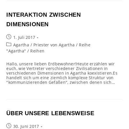
INTERAKTION ZWISCHEN
DIMENSIONEN
Beitrag
1. Juli 2017
veröffentlicht:
Beitrags-
Agartha
/
Priester von Agartha
/
Reihe
Kategorie:
"Agartha"
/
Reihen
Hallo, unsere lieben Erdbewohner!Heute erzählen wir
euch, wie Vertreter verschiedener Zivilisationen in
verschiedenen Dimensionen in Agartha koexistieren.Es
handelt sich um eine ziemlich komplexe Struktur von
"kommunizierenden Gefäßen", zwischen denen sich…
ÜBER UNSERE LEBENSWEISE
Beitrag
30. Juni 2017