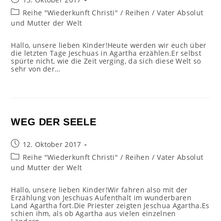
veröffentlicht:
Beitrags-
Reihe "Wiederkunft Christi"
/
Reihen
/
Vater Absolut
Kategorie:
und Mutter der Welt
Hallo, unsere lieben Kinder!Heute werden wir euch über
die letzten Tage Jeschuas in Agartha erzählen.Er selbst
spürte nicht, wie die Zeit verging, da sich diese Welt so
sehr von der…
WEG DER SEELE
Beitrag
12. Oktober 2017
veröffentlicht:
Beitrags-
Reihe "Wiederkunft Christi"
/
Reihen
/
Vater Absolut
Kategorie:
und Mutter der Welt
Hallo, unsere lieben Kinder!Wir fahren also mit der
Erzählung von Jeschuas Aufenthalt im wunderbaren
Land Agartha fort.Die Priester zeigten Jeschua Agartha.Es
schien ihm, als ob Agartha aus vielen einzelnen