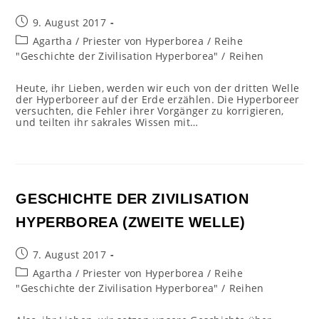
Beitrag
9. August 2017
veröffentlicht:
Beitrags-
Agartha
/
Priester von Hyperborea
/
Reihe
Kategorie:
"Geschichte der Zivilisation Hyperborea"
/
Reihen
Heute, ihr Lieben, werden wir euch von der dritten Welle
der Hyperboreer auf der Erde erzählen. Die Hyperboreer
versuchten, die Fehler ihrer Vorgänger zu korrigieren,
und teilten ihr sakrales Wissen mit…
GESCHICHTE DER ZIVILISATION
HYPERBOREA (ZWEITE WELLE)
Beitrag
7. August 2017
veröffentlicht:
Beitrags-
Agartha
/
Priester von Hyperborea
/
Reihe
Kategorie:
"Geschichte der Zivilisation Hyperborea"
/
Reihen