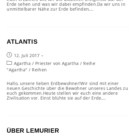
Erde sehen und was wir dabei empfinden.Da wir uns in
unmittelbarer Nähe zur Erde befinden,…
ATLANTIS
Beitrag
12. Juli 2017
veröffentlicht:
Beitrags-
Agartha
/
Priester von Agartha
/
Reihe
Kategorie:
"Agartha"
/
Reihen
Hallo, unsere lieben Erdbewohner!Wir sind mit einer
neuen Geschichte über die Bewohner unseres Landes zu
euch gekommen.Heute stellen wir euch eine andere
Zivilisation vor. Einst blühte sie auf der Erde,…
ÜBER LEMURIER