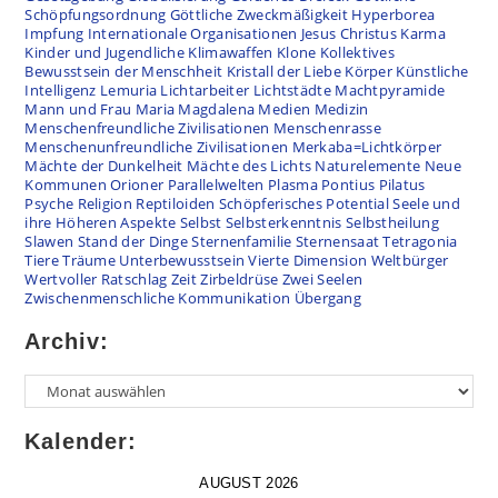
Schöpfungsordnung
Göttliche Zweckmäßigkeit
Hyperborea
Impfung
Internationale Organisationen
Jesus Christus
Karma
Kinder und Jugendliche
Klimawaffen
Klone
Kollektives
Bewusstsein der Menschheit
Kristall der Liebe
Körper
Künstliche
Intelligenz
Lemuria
Lichtarbeiter
Lichtstädte
Machtpyramide
Mann und Frau
Maria Magdalena
Medien
Medizin
Menschenfreundliche Zivilisationen
Menschenrasse
Menschenunfreundliche Zivilisationen
Merkaba=Lichtkörper
Mächte der Dunkelheit
Mächte des Lichts
Naturelemente
Neue
Kommunen
Orioner
Parallelwelten
Plasma
Pontius Pilatus
Psyche
Religion
Reptiloiden
Schöpferisches Potential
Seele und
ihre Höheren Aspekte
Selbst
Selbsterkenntnis
Selbstheilung
Slawen
Stand der Dinge
Sternenfamilie
Sternensaat
Tetragonia
Tiere
Träume
Unterbewusstsein
Vierte Dimension
Weltbürger
Wertvoller Ratschlag
Zeit
Zirbeldrüse
Zwei Seelen
Zwischenmenschliche Kommunikation
Übergang
Archiv:
Archiv
Kalender:
AUGUST 2026