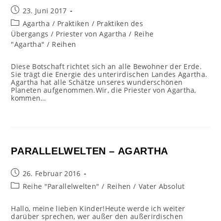
Beitrag
23. Juni 2017
veröffentlicht:
Beitrags-
Agartha
/
Praktiken
/
Praktiken des
Kategorie:
Übergangs
/
Priester von Agartha
/
Reihe
"Agartha"
/
Reihen
Diese Botschaft richtet sich an alle Bewohner der Erde.
Sie trägt die Energie des unterirdischen Landes Agartha.
Agartha hat alle Schätze unseres wunderschönen
Planeten aufgenommen.Wir, die Priester von Agartha,
kommen…
PARALLELWELTEN – AGARTHA
Beitrag
26. Februar 2016
veröffentlicht:
Beitrags-
Reihe "Parallelwelten"
/
Reihen
/
Vater Absolut
Kategorie:
Hallo, meine lieben Kinder!Heute werde ich weiter
darüber sprechen, wer außer den außerirdischen