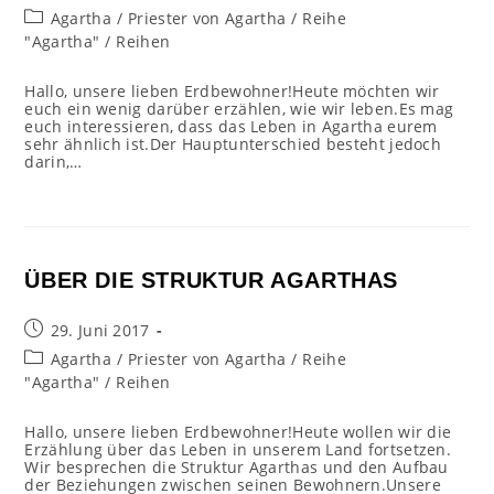
veröffentlicht:
Beitrags-
Agartha
/
Priester von Agartha
/
Reihe
Kategorie:
"Agartha"
/
Reihen
Hallo, unsere lieben Erdbewohner!Heute möchten wir
euch ein wenig darüber erzählen, wie wir leben.Es mag
euch interessieren, dass das Leben in Agartha eurem
sehr ähnlich ist.Der Hauptunterschied besteht jedoch
darin,…
ÜBER DIE STRUKTUR AGARTHAS
Beitrag
29. Juni 2017
veröffentlicht:
Beitrags-
Agartha
/
Priester von Agartha
/
Reihe
Kategorie:
"Agartha"
/
Reihen
Hallo, unsere lieben Erdbewohner!Heute wollen wir die
Erzählung über das Leben in unserem Land fortsetzen.
Wir besprechen die Struktur Agarthas und den Aufbau
der Beziehungen zwischen seinen Bewohnern.Unsere