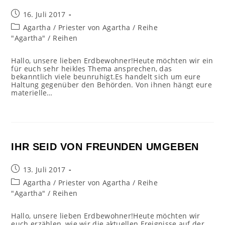
Beitrag
16. Juli 2017
veröffentlicht:
Beitrags-
Agartha
/
Priester von Agartha
/
Reihe
Kategorie:
"Agartha"
/
Reihen
Hallo, unsere lieben Erdbewohner!Heute möchten wir ein
für euch sehr heikles Thema ansprechen, das
bekanntlich viele beunruhigt.Es handelt sich um eure
Haltung gegenüber den Behörden. Von ihnen hängt eure
materielle…
IHR SEID VON FREUNDEN UMGEBEN
Beitrag
13. Juli 2017
veröffentlicht:
Beitrags-
Agartha
/
Priester von Agartha
/
Reihe
Kategorie:
"Agartha"
/
Reihen
Hallo, unsere lieben Erdbewohner!Heute möchten wir
euch erzählen, wie wir die aktuellen Ereignisse auf der