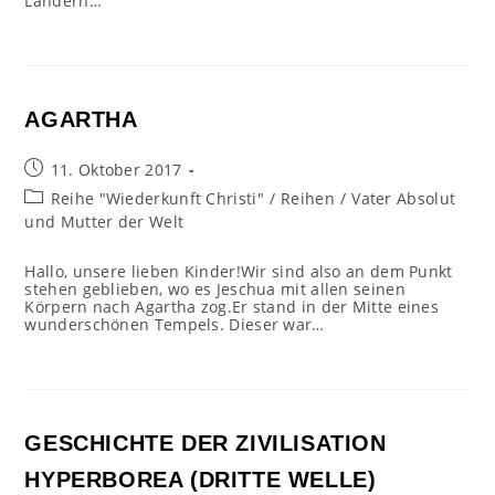
Ländern…
AGARTHA
Beitrag
11. Oktober 2017
veröffentlicht:
Beitrags-
Reihe "Wiederkunft Christi"
/
Reihen
/
Vater Absolut
Kategorie:
und Mutter der Welt
Hallo, unsere lieben Kinder!Wir sind also an dem Punkt
stehen geblieben, wo es Jeschua mit allen seinen
Körpern nach Agartha zog.Er stand in der Mitte eines
wunderschönen Tempels. Dieser war…
GESCHICHTE DER ZIVILISATION
HYPERBOREA (DRITTE WELLE)