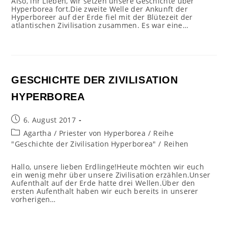
Also, ihr Lieben, wir setzen unsere Geschichte über
Hyperborea fort.Die zweite Welle der Ankunft der
Hyperboreer auf der Erde fiel mit der Blütezeit der
atlantischen Zivilisation zusammen. Es war eine…
GESCHICHTE DER ZIVILISATION
HYPERBOREA
Beitrag
6. August 2017
veröffentlicht:
Beitrags-
Agartha
/
Priester von Hyperborea
/
Reihe
Kategorie:
"Geschichte der Zivilisation Hyperborea"
/
Reihen
Hallo, unsere lieben Erdlinge!Heute möchten wir euch
ein wenig mehr über unsere Zivilisation erzählen.Unser
Aufenthalt auf der Erde hatte drei Wellen.Über den
ersten Aufenthalt haben wir euch bereits in unserer
vorherigen…