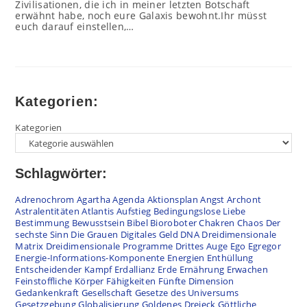
Zivilisationen, die ich in meiner letzten Botschaft
erwähnt habe, noch eure Galaxis bewohnt.Ihr müsst
euch darauf einstellen,…
Kategorien:
Kategorien
Schlagwörter:
Adrenochrom
Agartha
Agenda
Aktionsplan
Angst
Archont
Astralentitäten
Atlantis
Aufstieg
Bedingungslose Liebe
Bestimmung
Bewusstsein
Bibel
Bioroboter
Chakren
Chaos
Der
sechste Sinn
Die Grauen
Digitales Geld
DNA
Dreidimensionale
Matrix
Dreidimensionale Programme
Drittes Auge
Ego
Egregor
Energie-Informations-Komponente
Energien
Enthüllung
Entscheidender Kampf
Erdallianz
Erde
Ernährung
Erwachen
Feinstoffliche Körper
Fähigkeiten
Fünfte Dimension
Gedankenkraft
Gesellschaft
Gesetze des Universums
Gesetzgebung
Globalisierung
Goldenes Dreieck
Göttliche