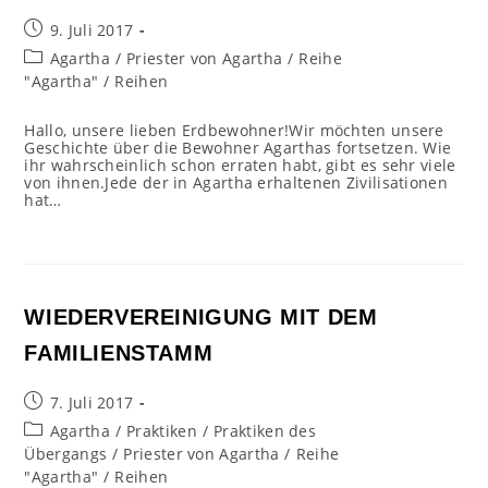
Beitrag
9. Juli 2017
veröffentlicht:
Beitrags-
Agartha
/
Priester von Agartha
/
Reihe
Kategorie:
"Agartha"
/
Reihen
Hallo, unsere lieben Erdbewohner!Wir möchten unsere
Geschichte über die Bewohner Agarthas fortsetzen. Wie
ihr wahrscheinlich schon erraten habt, gibt es sehr viele
von ihnen.Jede der in Agartha erhaltenen Zivilisationen
hat…
WIEDERVEREINIGUNG MIT DEM
FAMILIENSTAMM
Beitrag
7. Juli 2017
veröffentlicht:
Beitrags-
Agartha
/
Praktiken
/
Praktiken des
Kategorie:
Übergangs
/
Priester von Agartha
/
Reihe
"Agartha"
/
Reihen