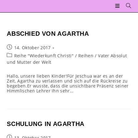
Zum
Inhalt
springen
ABSCHIED VON AGARTHA
Beitrag
14. Oktober 2017
veröffentlicht:
Beitrags-
Reihe "Wiederkunft Christi"
/
Reihen
/
Vater Absolut
Kategorie:
und Mutter der Welt
Hallo, unsere lieben Kinder!Für Jeschua war es an der
Zeit, Agartha zu verlassen und sich auf die Rückreise zu
begeben.Er wusste, dass die unsichtbare Präsenz seiner
Himmlischen Lehrer ihn sehr…
SCHULUNG IN AGARTHA
Beitrag
13. Oktober 2017