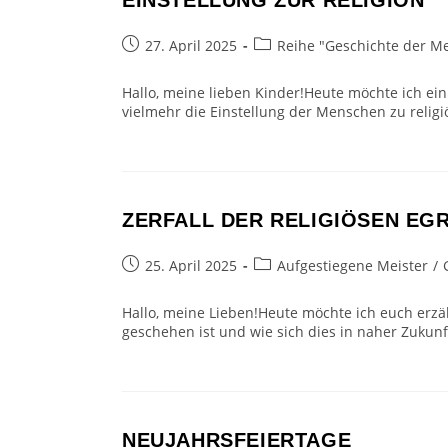
EINSTELLUNG ZUR RELIGION
Beitrag
Beitrags-
27. April 2025
Reihe "Geschichte der M
veröffentlicht:
Kategorie:
Hallo, meine lieben Kinder!Heute möchte ich ein
vielmehr die Einstellung der Menschen zu religiö
ZERFALL DER RELIGIÖSEN E
Beitrag
Beitrags-
25. April 2025
Aufgestiegene Meister
/
veröffentlicht:
Kategorie:
Hallo, meine Lieben!Heute möchte ich euch erzäh
geschehen ist und wie sich dies in naher Zukun
NEUJAHRSFEIERTAGE