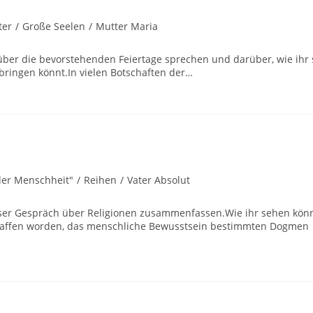
ter
/
Große Seelen
/
Mutter Maria
über die bevorstehenden Feiertage sprechen und darüber, wie ihr 
bringen könnt.In vielen Botschaften der…
der Menschheit"
/
Reihen
/
Vater Absolut
nser Gespräch über Religionen zusammenfassen.Wie ihr sehen könn
schaffen worden, das menschliche Bewusstsein bestimmten Dogmen