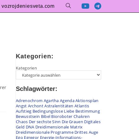
vozrojdeniesveta.com
Website-
Suche
umschalten
Kategorien:
Kategorien
rer
Schlagwörter:
Adrenochrom
Agartha
Agenda
Aktionsplan
Angst
Archont
Astralentitäten
Atlantis
Aufstieg
Bedingungslose Liebe
Bestimmung
Bewusstsein
Bibel
Bioroboter
Chakren
Chaos
Der sechste Sinn
Die Grauen
Digitales
Geld
DNA
Dreidimensionale Matrix
Dreidimensionale Programme
Drittes Auge
Ego
Egregor
Energie-Informations-