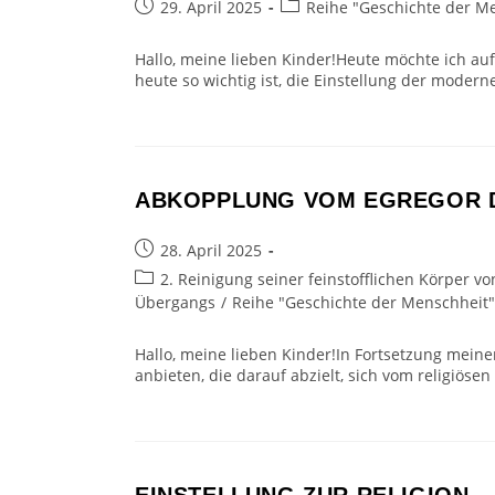
Beitrag
Beitrags-
29. April 2025
Reihe "Geschichte der M
veröffentlicht:
Kategorie:
Hallo, meine lieben Kinder!Heute möchte ich a
heute so wichtig ist, die Einstellung der mode
ABKOPPLUNG VOM EGREGOR D
Beitrag
28. April 2025
veröffentlicht:
Beitrags-
2. Reinigung seiner feinstofflichen Körper
Kategorie:
Übergangs
/
Reihe "Geschichte der Menschheit"
Hallo, meine lieben Kinder!In Fortsetzung meine
anbieten, die darauf abzielt, sich vom religiöse