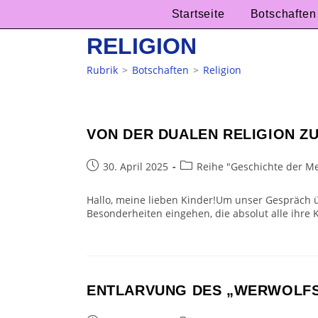
Zum
Startseite
Botschaften
Inhalt
springen
RELIGION
Rubrik
>
Botschaften
>
Religion
VON DER DUALEN RELIGION Z
Beitrag
Beitrags-
30. April 2025
Reihe "Geschichte der M
veröffentlicht:
Kategorie:
Hallo, meine lieben Kinder!Um unser Gespräch ü
Besonderheiten eingehen, die absolut alle ihre 
ENTLARVUNG DES „WERWOLFS