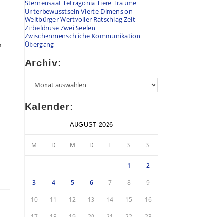
Sternensaat
Tetragonia
Tiere
Träume
Unterbewusstsein
Vierte Dimension
Weltbürger
Wertvoller Ratschlag
Zeit
Zirbeldrüse
Zwei Seelen
Zwischenmenschliche Kommunikation
Übergang
n
Archiv:
Archiv
Kalender:
AUGUST 2026
M
D
M
D
F
S
S
1
2
3
4
5
6
7
8
9
10
11
12
13
14
15
16
17
18
19
20
21
22
23