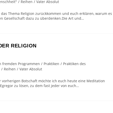
enschheit"
/
Reihen
/
Vater Absolut
uf das Thema Religion zurückkommen und euch erklären, warum es
rnen Gesellschaft dazu zu überdenken.Die Art und…
ER RELIGION
 von fremden Programmen
/
Praktiken
/
Praktiken des
/
Reihen
/
Vater Absolut
r vorherigen Botschaft möchte ich euch heute eine Meditation
n Egregor zu lösen, zu dem fast jeder von euch…