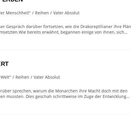
der Menschheit"
/
Reihen
/
Vater Absolut
er Gespräch darüber fortsetzen, wie die Drakoreptilianer ihre Plä
umsetzten.Wie bereits erwähnt, begannen einige von ihnen, sich…
ERT
 Welt"
/
Reihen
/
Vater Absolut
darüber sprechen, warum die Monarchen ihre Macht doch mit den
ilen mussten. Dies geschah schrittweise im Zuge der Entwicklung…