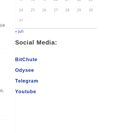
24
25
26
27
28
29
30
31
sie
« Juli
Social Media:
BitChute
Odysee
Telegram
t,
Youtube