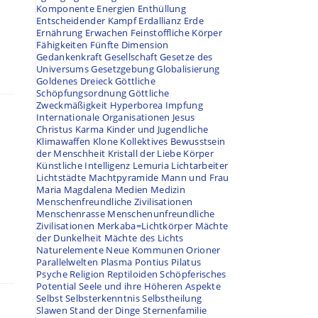
Komponente
Energien
Enthüllung
Entscheidender Kampf
Erdallianz
Erde
Ernährung
Erwachen
Feinstoffliche Körper
Fähigkeiten
Fünfte Dimension
Gedankenkraft
Gesellschaft
Gesetze des
Universums
Gesetzgebung
Globalisierung
Goldenes Dreieck
Göttliche
Schöpfungsordnung
Göttliche
Zweckmäßigkeit
Hyperborea
Impfung
Internationale Organisationen
Jesus
Christus
Karma
Kinder und Jugendliche
Klimawaffen
Klone
Kollektives Bewusstsein
der Menschheit
Kristall der Liebe
Körper
Künstliche Intelligenz
Lemuria
Lichtarbeiter
Lichtstädte
Machtpyramide
Mann und Frau
Maria Magdalena
Medien
Medizin
Menschenfreundliche Zivilisationen
Menschenrasse
Menschenunfreundliche
Zivilisationen
Merkaba=Lichtkörper
Mächte
der Dunkelheit
Mächte des Lichts
Naturelemente
Neue Kommunen
Orioner
Parallelwelten
Plasma
Pontius Pilatus
Psyche
Religion
Reptiloiden
Schöpferisches
Potential
Seele und ihre Höheren Aspekte
Selbst
Selbsterkenntnis
Selbstheilung
Slawen
Stand der Dinge
Sternenfamilie