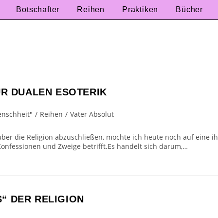
Botschafter
Reihen
Praktiken
Bücher
UR DUALEN ESOTERIK
enschheit"
/
Reihen
/
Vater Absolut
ber die Religion abzuschließen, möchte ich heute noch auf eine ih
Konfessionen und Zweige betrifft.Es handelt sich darum,…
“ DER RELIGION