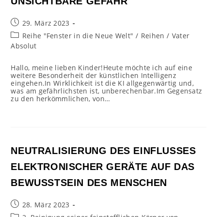
UNSICHTBARE GEFAHR
Beitrag
29. März 2023
veröffentlicht:
Beitrags-
Reihe "Fenster in die Neue Welt"
/
Reihen
/
Vater
Kategorie:
Absolut
Hallo, meine lieben Kinder!Heute möchte ich auf eine
weitere Besonderheit der künstlichen Intelligenz
eingehen.In Wirklichkeit ist die KI allgegenwärtig und,
was am gefährlichsten ist, unberechenbar.Im Gegensatz
zu den herkömmlichen, von…
NEUTRALISIERUNG DES EINFLUSSES
ELEKTRONISCHER GERÄTE AUF DAS
BEWUSSTSEIN DES MENSCHEN
Beitrag
28. März 2023
veröffentlicht:
Beitrags-