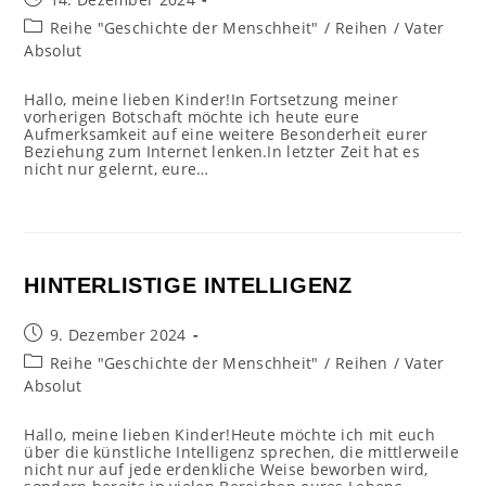
veröffentlicht:
Beitrags-
Reihe "Geschichte der Menschheit"
/
Reihen
/
Vater
Kategorie:
Absolut
Hallo, meine lieben Kinder!In Fortsetzung meiner
vorherigen Botschaft möchte ich heute eure
Aufmerksamkeit auf eine weitere Besonderheit eurer
Beziehung zum Internet lenken.In letzter Zeit hat es
nicht nur gelernt, eure…
HINTERLISTIGE INTELLIGENZ
Beitrag
9. Dezember 2024
veröffentlicht:
Beitrags-
Reihe "Geschichte der Menschheit"
/
Reihen
/
Vater
Kategorie:
Absolut
Hallo, meine lieben Kinder!Heute möchte ich mit euch
über die künstliche Intelligenz sprechen, die mittlerweile
nicht nur auf jede erdenkliche Weise beworben wird,