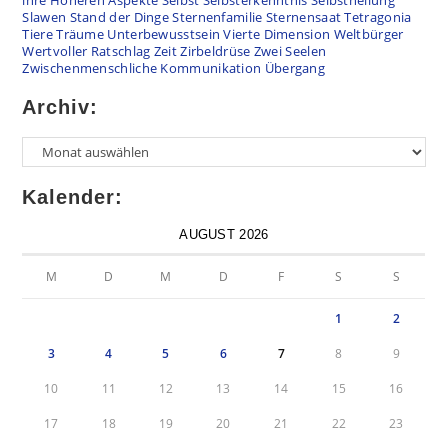
ihre Höheren Aspekte
Selbst
Selbsterkenntnis
Selbstheilung
Slawen
Stand der Dinge
Sternenfamilie
Sternensaat
Tetragonia
Tiere
Träume
Unterbewusstsein
Vierte Dimension
Weltbürger
Wertvoller Ratschlag
Zeit
Zirbeldrüse
Zwei Seelen
Zwischenmenschliche Kommunikation
Übergang
Archiv:
Archiv
Kalender:
AUGUST 2026
M
D
M
D
F
S
S
1
2
3
4
5
6
7
8
9
10
11
12
13
14
15
16
17
18
19
20
21
22
23