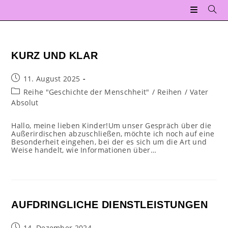
Zum
Inhalt
springen
KURZ UND KLAR
Beitrag
11. August 2025
veröffentlicht:
Beitrags-
Reihe "Geschichte der Menschheit"
/
Reihen
/
Vater
Kategorie:
Absolut
Hallo, meine lieben Kinder!Um unser Gespräch über die
Außerirdischen abzuschließen, möchte ich noch auf eine
Besonderheit eingehen, bei der es sich um die Art und
Weise handelt, wie Informationen über…
AUFDRINGLICHE DIENSTLEISTUNGEN
Beitrag
14. Dezember 2024