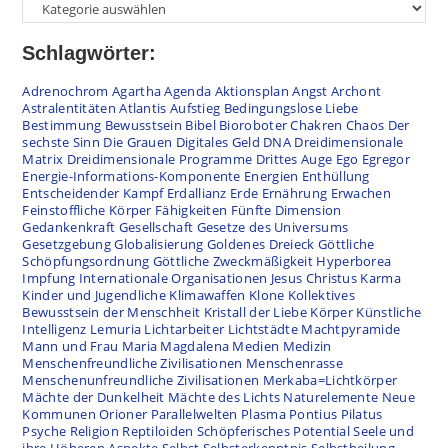
Schlagwörter:
Adrenochrom
Agartha
Agenda
Aktionsplan
Angst
Archont
Astralentitäten
Atlantis
Aufstieg
Bedingungslose Liebe
Bestimmung
Bewusstsein
Bibel
Bioroboter
Chakren
Chaos
Der
sechste Sinn
Die Grauen
Digitales Geld
DNA
Dreidimensionale
Matrix
Dreidimensionale Programme
Drittes Auge
Ego
Egregor
Energie-Informations-Komponente
Energien
Enthüllung
Entscheidender Kampf
Erdallianz
Erde
Ernährung
Erwachen
Feinstoffliche Körper
Fähigkeiten
Fünfte Dimension
Gedankenkraft
Gesellschaft
Gesetze des Universums
Gesetzgebung
Globalisierung
Goldenes Dreieck
Göttliche
Schöpfungsordnung
Göttliche Zweckmäßigkeit
Hyperborea
Impfung
Internationale Organisationen
Jesus Christus
Karma
Kinder und Jugendliche
Klimawaffen
Klone
Kollektives
Bewusstsein der Menschheit
Kristall der Liebe
Körper
Künstliche
Intelligenz
Lemuria
Lichtarbeiter
Lichtstädte
Machtpyramide
Mann und Frau
Maria Magdalena
Medien
Medizin
Menschenfreundliche Zivilisationen
Menschenrasse
Menschenunfreundliche Zivilisationen
Merkaba=Lichtkörper
Mächte der Dunkelheit
Mächte des Lichts
Naturelemente
Neue
Kommunen
Orioner
Parallelwelten
Plasma
Pontius Pilatus
Psyche
Religion
Reptiloiden
Schöpferisches Potential
Seele und