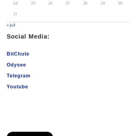
24
25
26
27
28
29
30
31
« Juli
Social Media:
BitChute
Odysee
Telegram
Youtube