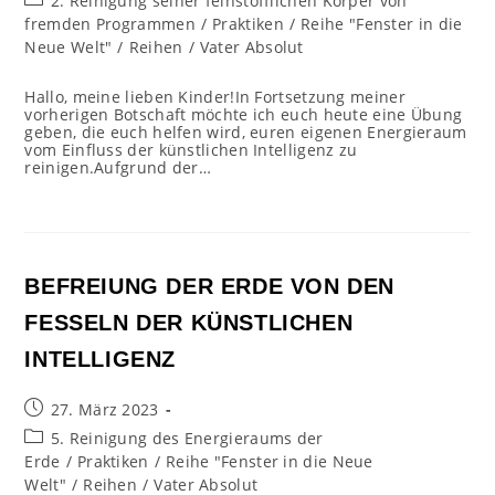
2. Reinigung seiner feinstofflichen Körper von
Kategorie:
fremden Programmen
/
Praktiken
/
Reihe "Fenster in die
Neue Welt"
/
Reihen
/
Vater Absolut
Hallo, meine lieben Kinder!In Fortsetzung meiner
vorherigen Botschaft möchte ich euch heute eine Übung
geben, die euch helfen wird, euren eigenen Energieraum
vom Einfluss der künstlichen Intelligenz zu
reinigen.Aufgrund der…
BEFREIUNG DER ERDE VON DEN
FESSELN DER KÜNSTLICHEN
INTELLIGENZ
Beitrag
27. März 2023
veröffentlicht:
Beitrags-
5. Reinigung des Energieraums der
Kategorie:
Erde
/
Praktiken
/
Reihe "Fenster in die Neue
Welt"
/
Reihen
/
Vater Absolut