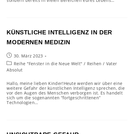
sondern bereits in vielen Bereichen eures Lebens…
KÜNSTLICHE INTELLIGENZ IN DER
MODERNEN MEDIZIN
Beitrag
30. März 2023
veröffentlicht:
Beitrags-
Reihe "Fenster in die Neue Welt"
/
Reihen
/
Vater
Kategorie:
Absolut
Hallo, meine lieben Kinder!Heute werden wir über eine
weitere Gefahr der künstlichen Intelligenz sprechen, die
vor den Augen des Menschen verborgen ist. Es handelt
sich um die sogenannten “fortgeschrittenen”
Technologien…