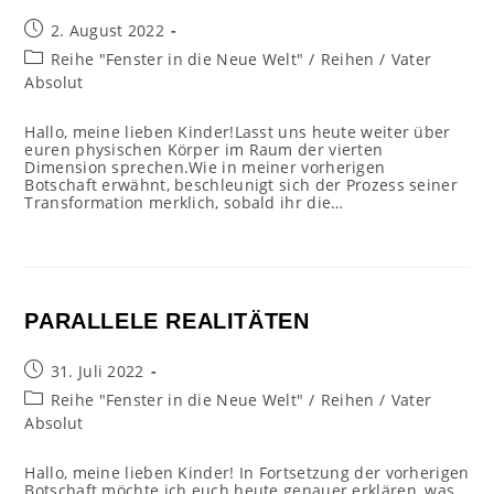
Beitrag
2. August 2022
veröffentlicht:
Beitrags-
Reihe "Fenster in die Neue Welt"
/
Reihen
/
Vater
Kategorie:
Absolut
Hallo, meine lieben Kinder!Lasst uns heute weiter über
euren physischen Körper im Raum der vierten
Dimension sprechen.Wie in meiner vorherigen
Botschaft erwähnt, beschleunigt sich der Prozess seiner
Transformation merklich, sobald ihr die…
PARALLELE REALITÄTEN
Beitrag
31. Juli 2022
veröffentlicht:
Beitrags-
Reihe "Fenster in die Neue Welt"
/
Reihen
/
Vater
Kategorie:
Absolut
Hallo, meine lieben Kinder! In Fortsetzung der vorherigen
Botschaft möchte ich euch heute genauer erklären, was