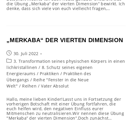
die Übung „Merkaba“ der vierten Dimension“ bewirkt. Ich
denke, dass sich viele von euch vielleicht fragen,…
„MERKABA“ DER VIERTEN DIMENSION
Beitrag
30. Juli 2022
veröffentlicht:
Beitrags-
3. Transformation seines physischen Körpers in einen
Kategorie:
lichkristallinen
/
8. Schutz seines eigenen
Energieraums
/
Praktiken
/
Praktiken des
Übergangs
/
Reihe "Fenster in die Neue
Welt"
/
Reihen
/
Vater Absolut
Hallo, meine lieben Kinder!Lasst uns in Fortsetzung der
vorherigen Botschaft mit einer Übung fortfahren, die
euch helfen wird, den negativen Einfluss eurer
Mitmenschen zu neutralisieren.Wir nennen diese Übung
"Merkaba“ der vierten Dimension“.Doch zunächst…