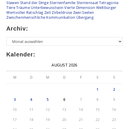
Slawen
Stand der Dinge
Sternenfamilie
Sternensaat
Tetragonia
Tiere
Träume
Unterbewusstsein
Vierte Dimension
Weltbürger
Wertvoller Ratschlag
Zeit
Zirbeldrüse
Zwei Seelen
Zwischenmenschliche Kommunikation
Übergang
Archiv:
Archiv
Kalender:
AUGUST 2026
M
D
M
D
F
S
S
1
2
3
4
5
6
7
8
9
10
11
12
13
14
15
16
17
18
19
20
21
22
23