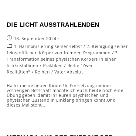
DIE LICHT AUSSTRAHLENDEN
Beitrag
13. September 2024
veröffentlicht:
Beitrags-
1. Harmonisierung seiner selbst
/
2. Reinigung seiner
Kategorie:
feinstofflichen Körper von fremden Programmen
/
3.
Transformation seines physischen Körpers in einen
lichkristallinen
/
Praktiken
/
Reihe "Zwei
Realitäten"
/
Reihen
/
Vater Absolut
Hallo, meine lieben Kinder!In Fortsetzung meiner
vorherigen Botschaft möchte ich euch heute noch eine
Übung geben, damit ihr euren psychischen und
physischen Zustand in Einklang bringen könnt.Und
dieses Mal steht…