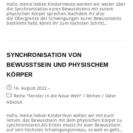
Hallo, meine lieben Kinder!Heute werden wir weiter über
die Synchronisation eures Bewusstseins mit eurem
physischen Körper sprechen.Nachdem ihr also
die Obergrenze der Schwingungen eures Bewusstseins
bestimmt habt, könnt ihr zum nächsten Schritt…
SYNCHRONISATION VON
BEWUSSTSEIN UND PHYSISCHEM
KÖRPER
Beitrag
16. August 2022
veröffentlicht:
Beitrags-
Reihe "Fenster in die Neue Welt"
/
Reihen
/
Vater
Kategorie:
Absolut
Hallo, meine lieben Kinder!Nun wollen wir mit euch
lernen, das Bewusstsein mit dem physischen Körper zu
synchronisieren.Als Erstes müsst ihr euer Bewusstsein
auf sein höchstes Schwingungsniveau, so weit es geht,…