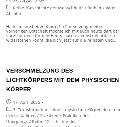
Beitrag
25. August 2025
veröffentlicht:
Beitrags-
Reihe "Geschichte der Menschheit"
/
Reihen
/
Vater
Kategorie:
Absolut
Hallo, meine lieben Kinder!In Fortsetzung meiner
vorherigen Botschaft möchte ich mit euch heute darüber
sprechen, wie ihr den Heerscharen von Astralentitäten
widerstehen könnt, die sich jetzt auf die reinsten und…
VERSCHMELZUNG DES
LICHTKÖRPERS MIT DEM PHYSISCHEN
KÖRPER
Beitrag
17. April 2025
veröffentlicht:
Beitrags-
3. Transformation seines physischen Körpers in einen
Kategorie:
lichkristallinen
/
Praktiken
/
Praktiken des
Übergangs
/
Reihe "Geschichte der