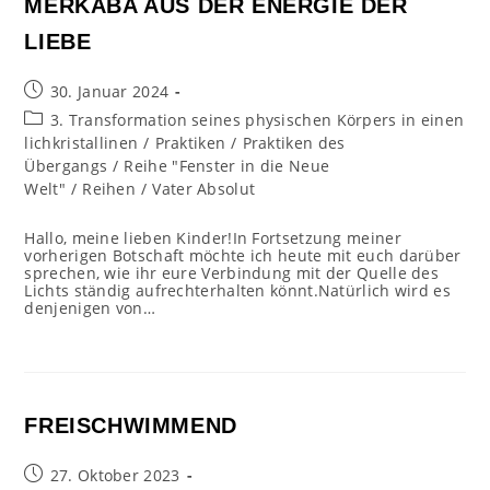
MERKABA AUS DER ENERGIE DER
LIEBE
Beitrag
30. Januar 2024
veröffentlicht:
Beitrags-
3. Transformation seines physischen Körpers in einen
Kategorie:
lichkristallinen
/
Praktiken
/
Praktiken des
Übergangs
/
Reihe "Fenster in die Neue
Welt"
/
Reihen
/
Vater Absolut
Hallo, meine lieben Kinder!In Fortsetzung meiner
vorherigen Botschaft möchte ich heute mit euch darüber
sprechen, wie ihr eure Verbindung mit der Quelle des
Lichts ständig aufrechterhalten könnt.Natürlich wird es
denjenigen von…
FREISCHWIMMEND
Beitrag
27. Oktober 2023