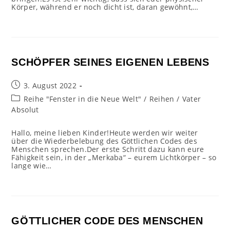
Körper, während er noch dicht ist, daran gewöhnt,…
SCHÖPFER SEINES EIGENEN LEBENS
Beitrag
3. August 2022
veröffentlicht:
Beitrags-
Reihe "Fenster in die Neue Welt"
/
Reihen
/
Vater
Kategorie:
Absolut
Hallo, meine lieben Kinder!Heute werden wir weiter
über die Wiederbelebung des Göttlichen Codes des
Menschen sprechen.Der erste Schritt dazu kann eure
Fähigkeit sein, in der „Merkaba“ – eurem Lichtkörper – so
lange wie…
GÖTTLICHER CODE DES MENSCHEN