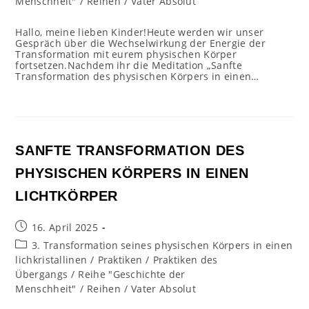
Menschheit"
/
Reihen
/
Vater Absolut
Hallo, meine lieben Kinder!Heute werden wir unser
Gespräch über die Wechselwirkung der Energie der
Transformation mit eurem physischen Körper
fortsetzen.Nachdem ihr die Meditation „Sanfte
Transformation des physischen Körpers in einen…
SANFTE TRANSFORMATION DES
PHYSISCHEN KÖRPERS IN EINEN
LICHTKÖRPER
Beitrag
16. April 2025
veröffentlicht:
Beitrags-
3. Transformation seines physischen Körpers in einen
Kategorie:
lichkristallinen
/
Praktiken
/
Praktiken des
Übergangs
/
Reihe "Geschichte der
Menschheit"
/
Reihen
/
Vater Absolut