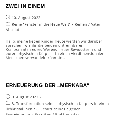
ZWEI IN EINEM
Beitrag
10. August 2022
veröffentlicht:
Beitrags-
Reihe "Fenster in die Neue Welt"
/
Reihen
/
Vater
Kategorie:
Absolut
Hallo, meine lieben Kinder!Heute werden wir darüber
sprechen, wie ihr die beiden untrennbaren
Komponenten eures Wesens – euer Bewusstsein und
euren physischen Körper – in einen vierdimensionalen
Menschen verwandeln könnt.In…
ERNEUERUNG DER „MERKABA“
Beitrag
9. August 2022
veröffentlicht:
Beitrags-
3. Transformation seines physischen Körpers in einen
Kategorie:
lichkristallinen
/
8. Schutz seines eigenen
Energieraums
/
Praktiken
/
Praktiken des