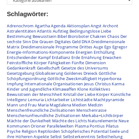
Schlagwörter:
Adrenochrom
Agartha
Agenda
Aktionsplan
Angst
Archont
Astralentitäten
Atlantis
Aufstieg
Bedingungslose Liebe
Bestimmung
Bewusstsein
Bibel
Bioroboter
Chakren
Chaos
Der
sechste Sinn
Die Grauen
Digitales Geld
DNA
Dreidimensionale
Matrix
Dreidimensionale Programme
Drittes Auge
Ego
Egregor
Energie-Informations-Komponente
Energien
Enthüllung
Entscheidender Kampf
Erdallianz
Erde
Ernährung
Erwachen
Feinstoffliche Körper
Fähigkeiten
Fünfte Dimension
Gedankenkraft
Gesellschaft
Gesetze des Universums
Gesetzgebung
Globalisierung
Goldenes Dreieck
Göttliche
Schöpfungsordnung
Göttliche Zweckmäßigkeit
Hyperborea
Impfung
Internationale Organisationen
Jesus Christus
Karma
Kinder und Jugendliche
Klimawaffen
Klone
Kollektives
Bewusstsein der Menschheit
Kristall der Liebe
Körper
Künstliche
Intelligenz
Lemuria
Lichtarbeiter
Lichtstädte
Machtpyramide
Mann und Frau
Maria Magdalena
Medien
Medizin
Menschenfreundliche Zivilisationen
Menschenrasse
Menschenunfreundliche Zivilisationen
Merkaba=Lichtkörper
Mächte der Dunkelheit
Mächte des Lichts
Naturelemente
Neue
Kommunen
Orioner
Parallelwelten
Plasma
Pontius Pilatus
Psyche
Religion
Reptiloiden
Schöpferisches Potential
Seele und
ihre Höheren Aspekte
Selbst
Selbsterkenntnis
Selbstheilung