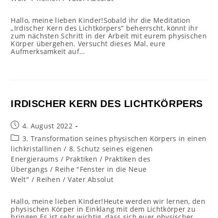
Hallo, meine lieben Kinder!Sobald ihr die Meditation
„Irdischer Kern des Lichtkörpers“ beherrscht, könnt ihr
zum nächsten Schritt in der Arbeit mit eurem physischen
Körper übergehen. Versucht dieses Mal, eure
Aufmerksamkeit auf…
IRDISCHER KERN DES LICHTKÖRPERS
Beitrag
4. August 2022
veröffentlicht:
Beitrags-
3. Transformation seines physischen Körpers in einen
Kategorie:
lichkristallinen
/
8. Schutz seines eigenen
Energieraums
/
Praktiken
/
Praktiken des
Übergangs
/
Reihe "Fenster in die Neue
Welt"
/
Reihen
/
Vater Absolut
Hallo, meine lieben Kinder!Heute werden wir lernen, den
physischen Körper in Einklang mit dem Lichtkörper zu
bringen.Es ist sehr wichtig, dass sich euer physischer