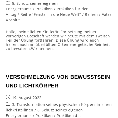
veröffentlicht:
Beitrags-
8. Schutz seines eigenen
Kategorie:
Energieraums
/
Praktiken
/
Praktiken für den
Alltag
/
Reihe "Fenster in die Neue Welt"
/
Reihen
/
Vater
Absolut
Hallo, meine lieben Kinder!In Fortsetzung meiner
vorherigen Botschaft werden wir heute mit dem zweiten
Teil der Übung fortfahren. Diese Übung wird euch
helfen, auch an überfüllten Orten energetische Reinheit
zu bewahren.Wir nennen…
VERSCHMELZUNG VON BEWUSSTSEIN
UND LICHTKÖRPER
Beitrag
19. August 2022
veröffentlicht:
Beitrags-
3. Transformation seines physischen Körpers in einen
Kategorie:
lichkristallinen
/
8. Schutz seines eigenen
Energieraums
/
Praktiken
/
Praktiken des