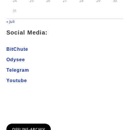
24
25
26
27
28
29
30
31
« Juli
Social Media:
BitChute
Odysee
Telegram
Youtube
OFFLINE-ARCHIV