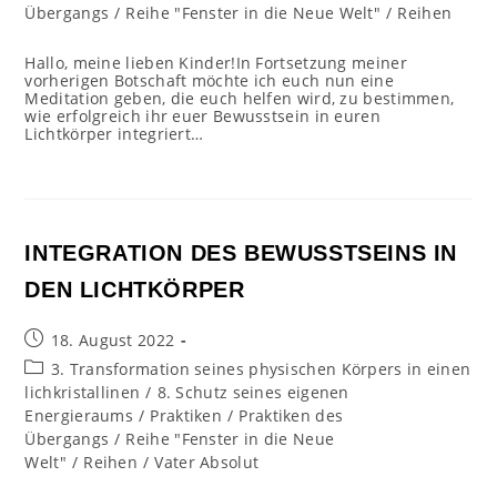
Übergangs
/
Reihe "Fenster in die Neue Welt"
/
Reihen
Hallo, meine lieben Kinder!In Fortsetzung meiner
vorherigen Botschaft möchte ich euch nun eine
Meditation geben, die euch helfen wird, zu bestimmen,
wie erfolgreich ihr euer Bewusstsein in euren
Lichtkörper integriert…
INTEGRATION DES BEWUSSTSEINS IN
DEN LICHTKÖRPER
Beitrag
18. August 2022
veröffentlicht:
Beitrags-
3. Transformation seines physischen Körpers in einen
Kategorie:
lichkristallinen
/
8. Schutz seines eigenen
Energieraums
/
Praktiken
/
Praktiken des
Übergangs
/
Reihe "Fenster in die Neue
Welt"
/
Reihen
/
Vater Absolut