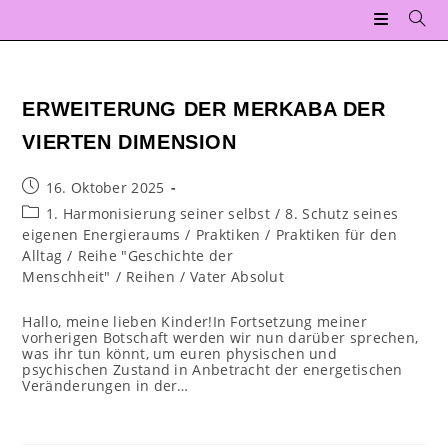
Zum
Inhalt
springen
ERWEITERUNG DER MERKABA DER
VIERTEN DIMENSION
Beitrag
16. Oktober 2025
veröffentlicht:
Beitrags-
1. Harmonisierung seiner selbst
/
8. Schutz seines
Kategorie:
eigenen Energieraums
/
Praktiken
/
Praktiken für den
Alltag
/
Reihe "Geschichte der
Menschheit"
/
Reihen
/
Vater Absolut
Hallo, meine lieben Kinder!In Fortsetzung meiner
vorherigen Botschaft werden wir nun darüber sprechen,
was ihr tun könnt, um euren physischen und
psychischen Zustand in Anbetracht der energetischen
Veränderungen in der…