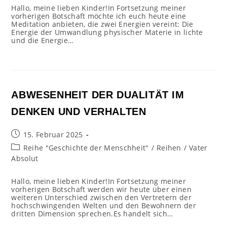
Hallo, meine lieben Kinder!In Fortsetzung meiner
vorherigen Botschaft möchte ich euch heute eine
Meditation anbieten, die zwei Energien vereint: Die
Energie der Umwandlung physischer Materie in lichte
und die Energie…
ABWESENHEIT DER DUALITÄT IM
DENKEN UND VERHALTEN
Beitrag
15. Februar 2025
veröffentlicht:
Beitrags-
Reihe "Geschichte der Menschheit"
/
Reihen
/
Vater
Kategorie:
Absolut
Hallo, meine lieben Kinder!In Fortsetzung meiner
vorherigen Botschaft werden wir heute über einen
weiteren Unterschied zwischen den Vertretern der
hochschwingenden Welten und den Bewohnern der
dritten Dimension sprechen.Es handelt sich…