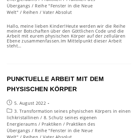
Übergangs
/
Reihe "Fenster in die Neue
Welt"
/
Reihen
/
Vater Absolut
Hallo, meine lieben Kinder!Heute werden wir die Reihe
meiner Botschaften über den Göttlichen Code und die
Arbeit mit eurem physischen Körper auf der zellulären
Ebene zusammenfassen.Im Mittelpunkt dieser Arbeit
steht…
PUNKTUELLE ARBEIT MIT DEM
PHYSISCHEN KÖRPER
Beitrag
5. August 2022
veröffentlicht:
Beitrags-
3. Transformation seines physischen Körpers in einen
Kategorie:
lichkristallinen
/
8. Schutz seines eigenen
Energieraums
/
Praktiken
/
Praktiken des
Übergangs
/
Reihe "Fenster in die Neue
Welt"
/
Reihen
/
Vater Absolut