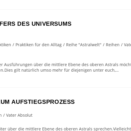
FERS DES UNIVERSUMS
ktiken
/
Praktiken für den Alltag
/
Reihe "Astralwelt"
/
Reihen
/
Vat
er Ausführungen über die mittlere Ebene des oberen Astrals möch
n.Dies gilt natürlich umso mehr für diejenigen unter euch,…
ZUM AUFSTIEGSPROZESS
n
/
Vater Absolut
er über die mittlere Ebene des oberen Astrals sprechen.Vielleicht 