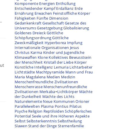
Komponente
Energien
Enthüllung
Entscheidender Kampf
Erdallianz
Erde
Ernährung
Erwachen
Feinstoffliche Körper
Fähigkeiten
Fünfte Dimension
…
Gedankenkraft
Gesellschaft
Gesetze des
Universums
Gesetzgebung
Globalisierung
Goldenes Dreieck
Göttliche
Schöpfungsordnung
Göttliche
Zweckmäßigkeit
Hyperborea
Impfung
Internationale Organisationen
Jesus
Christus
Karma
Kinder und Jugendliche
Klimawaffen
Klone
Kollektives Bewusstsein
der Menschheit
Kristall der Liebe
Körper
lut
Künstliche Intelligenz
Lemuria
Lichtarbeiter
Lichtstädte
Machtpyramide
Mann und Frau
Maria Magdalena
Medien
Medizin
Menschenfreundliche Zivilisationen
Menschenrasse
Menschenunfreundliche
Zivilisationen
Merkaba=Lichtkörper
Mächte
der Dunkelheit
Mächte des Lichts
Naturelemente
Neue Kommunen
Orioner
Parallelwelten
Plasma
Pontius Pilatus
Psyche
Religion
Reptiloiden
Schöpferisches
Potential
Seele und ihre Höheren Aspekte
Selbst
Selbsterkenntnis
Selbstheilung
Slawen
Stand der Dinge
Sternenfamilie