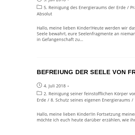
veröffentlicht:
Beitrags-
5. Reinigung des Energieraums der Erde
/
Pr
Kategorie:
Absolut
Hallo, meine lieben Kinder!Heute werden wir das
Seele bewahrt, eure Seelenfragmente an niema
in Gefangenschaft zu…
BEFREIUNG DER SEELE VON F
Beitrag
4. Juli 2018
veröffentlicht:
Beitrags-
2. Reinigung seiner feinstofflichen Körper
Kategorie:
Erde
/
8. Schutz seines eigenen Energieraums
/
Hallo, meine lieben Kinder!In Fortsetzung meiner
möchte ich euch heute darüber erzählen, wie ih