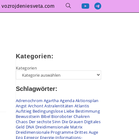
vozrojdeniesveta.com
Website-
Suche
umschalten
Kategorien:
Kategorien
Schlagwörter:
…
Adrenochrom
Agartha
Agenda
Aktionsplan
Angst
Archont
Astralentitäten
Atlantis
Aufstieg
Bedingungslose Liebe
Bestimmung
Bewusstsein
Bibel
Bioroboter
Chakren
Chaos
Der sechste Sinn
Die Grauen
Digitales
Geld
DNA
Dreidimensionale Matrix
Dreidimensionale Programme
Drittes Auge
Ego
Egregor
Energie-Informations-