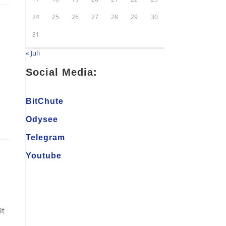
24
25
26
27
28
29
30
31
« Juli
Social Media:
BitChute
Odysee
Telegram
Youtube
lt