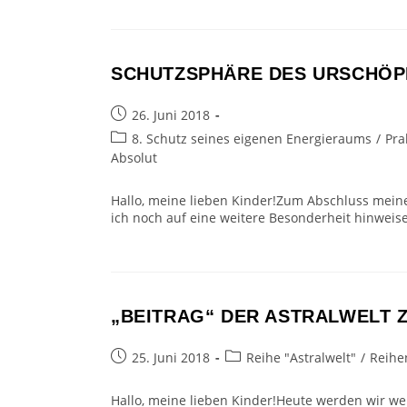
SCHUTZSPHÄRE DES URSCHÖP
Beitrag
26. Juni 2018
veröffentlicht:
Beitrags-
8. Schutz seines eigenen Energieraums
/
Pra
Kategorie:
Absolut
Hallo, meine lieben Kinder!Zum Abschluss mein
ich noch auf eine weitere Besonderheit hinweise
„BEITRAG“ DER ASTRALWELT 
Beitrag
Beitrags-
25. Juni 2018
Reihe "Astralwelt"
/
Reihe
veröffentlicht:
Kategorie:
Hallo, meine lieben Kinder!Heute werden wir weit