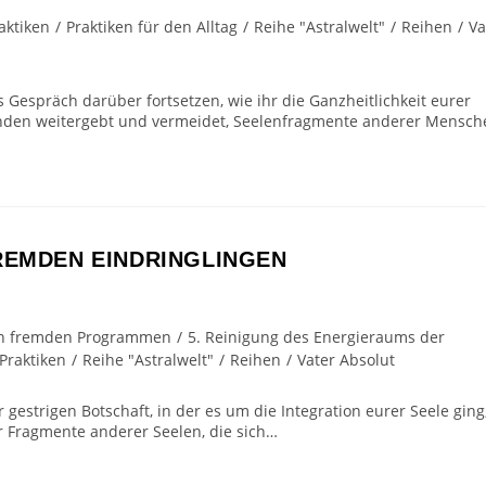
aktiken
/
Praktiken für den Alltag
/
Reihe "Astralwelt"
/
Reihen
/
Va
 Gespräch darüber fortsetzen, wie ihr die Ganzheitlichkeit eurer
nden weitergebt und vermeidet, Seelenfragmente anderer Mensch
REMDEN EINDRINGLINGEN
 von fremden Programmen
/
5. Reinigung des Energieraums der
Praktiken
/
Reihe "Astralwelt"
/
Reihen
/
Vater Absolut
 gestrigen Botschaft, in der es um die Integration eurer Seele ging
r Fragmente anderer Seelen, die sich…