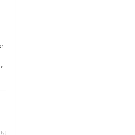
er
te
ist