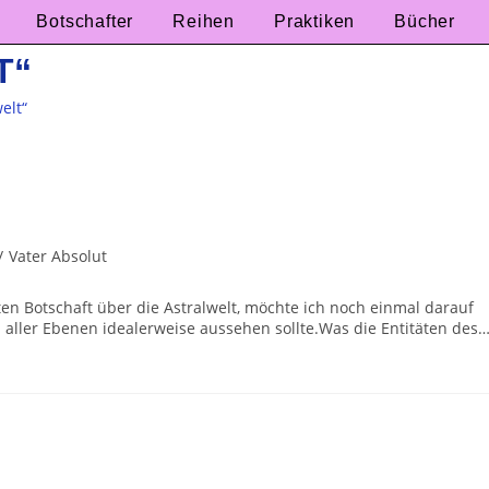
Botschafter
Reihen
Praktiken
Bücher
T“
elt“
/
Vater Absolut
ten Botschaft über die Astralwelt, möchte ich noch einmal darauf
 aller Ebenen idealerweise aussehen sollte.Was die Entitäten des