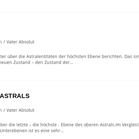
n
/
Vater Absolut
ter über die Astralentitäten der höchsten Ebene berichten. Das si
n neuen Zustand – den Zustand der…
 ASTRALS
n
/
Vater Absolut
er die letzte – die höchste - Ebene des oberen Astrals.Im Verglei
Unterebenen ist es eine sehr…