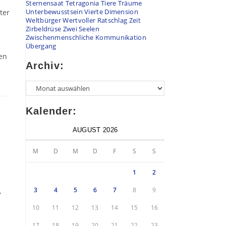
Sternensaat
Tetragonia
Tiere
Träume
Unterbewusstsein
Vierte Dimension
ter
Weltbürger
Wertvoller Ratschlag
Zeit
Zirbeldrüse
Zwei Seelen
Zwischenmenschliche Kommunikation
Übergang
en
Archiv:
Archiv
Kalender:
AUGUST 2026
M
D
M
D
F
S
S
1
2
3
4
5
6
7
8
9
,
10
11
12
13
14
15
16
17
18
19
20
21
22
23