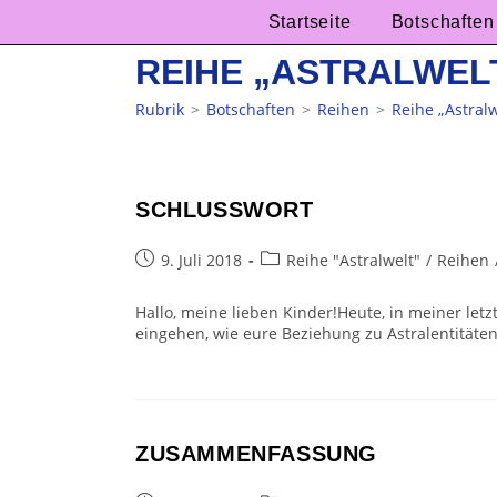
Zum
Startseite
Botschaften
Inhalt
springen
REIHE „ASTRALWEL
Rubrik
>
Botschaften
>
Reihen
>
Reihe „Astralw
SCHLUSSWORT
Beitrag
Beitrags-
9. Juli 2018
Reihe "Astralwelt"
/
Reihen
veröffentlicht:
Kategorie:
Hallo, meine lieben Kinder!Heute, in meiner letz
eingehen, wie eure Beziehung zu Astralentitäten
ZUSAMMENFASSUNG