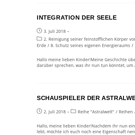
INTEGRATION DER SEELE
Beitrag
3. Juli 2018
veröffentlicht:
Beitrags-
2. Reinigung seiner feinstofflichen Körper
Kategorie:
Erde
/
8. Schutz seines eigenen Energieraums
/
Hallo meine lieben Kinder!Meine Geschichte übe
darüber sprechen, was ihr nun tun könntet, um 
SCHAUSPIELER DER ASTRALW
Beitrag
Beitrags-
2. Juli 2018
Reihe "Astralwelt"
/
Reihen
veröffentlicht:
Kategorie:
Hallo, meine lieben Kinder!Nachdem ihr nun eine
lebt, möchte ich euch noch eine Eigenschaft ne