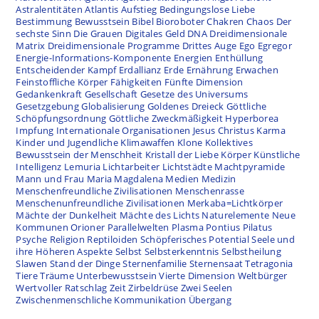
Astralentitäten
Atlantis
Aufstieg
Bedingungslose Liebe
Bestimmung
Bewusstsein
Bibel
Bioroboter
Chakren
Chaos
Der
sechste Sinn
Die Grauen
Digitales Geld
DNA
Dreidimensionale
Matrix
Dreidimensionale Programme
Drittes Auge
Ego
Egregor
Energie-Informations-Komponente
Energien
Enthüllung
Entscheidender Kampf
Erdallianz
Erde
Ernährung
Erwachen
Feinstoffliche Körper
Fähigkeiten
Fünfte Dimension
Gedankenkraft
Gesellschaft
Gesetze des Universums
Gesetzgebung
Globalisierung
Goldenes Dreieck
Göttliche
Schöpfungsordnung
Göttliche Zweckmäßigkeit
Hyperborea
Impfung
Internationale Organisationen
Jesus Christus
Karma
Kinder und Jugendliche
Klimawaffen
Klone
Kollektives
Bewusstsein der Menschheit
Kristall der Liebe
Körper
Künstliche
Intelligenz
Lemuria
Lichtarbeiter
Lichtstädte
Machtpyramide
Mann und Frau
Maria Magdalena
Medien
Medizin
Menschenfreundliche Zivilisationen
Menschenrasse
Menschenunfreundliche Zivilisationen
Merkaba=Lichtkörper
Mächte der Dunkelheit
Mächte des Lichts
Naturelemente
Neue
Kommunen
Orioner
Parallelwelten
Plasma
Pontius Pilatus
Psyche
Religion
Reptiloiden
Schöpferisches Potential
Seele und
ihre Höheren Aspekte
Selbst
Selbsterkenntnis
Selbstheilung
Slawen
Stand der Dinge
Sternenfamilie
Sternensaat
Tetragonia
Tiere
Träume
Unterbewusstsein
Vierte Dimension
Weltbürger
Wertvoller Ratschlag
Zeit
Zirbeldrüse
Zwei Seelen
Zwischenmenschliche Kommunikation
Übergang