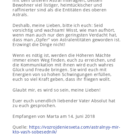
mit dem unteren Astral interagiert, dessen
Bewohner viel listiger, heimtückischer und
raffinierter sind als die Entitäten des oberen
Astrals.
Deshalb, meine Lieben, bitte ich euch: Seid
vorsichtig und wachsam! Wisst, wie man aufhört,
wenn man auch nur den geringsten Verdacht hat,
dass man „Opfer“ von Astralentitäten geworden ist.
Erzwingt die Dinge nicht!
Wenn es nötig ist, werden die Höheren Mächte
immer einen Weg finden, euch zu erreichen, und
die Kommunikation mit ihnen wird euch wahres
Glück und Freude bringen. Sie wird euch mit
Energien von so hohen Schwingungen erfüllen,
euch so viel Kraft geben, dass ihr fliegen wollt.
Glaubt mir, es wird so sein, meine Lieben!
Euer euch unendlich liebender Vater Absolut hat
zu euch gesprochen.
Empfangen von Marta am 14. Juni 2018
Quelle:
https://vozrojdeniesveta.com/astralnyy-mir-
kto-vash-sobesednik/