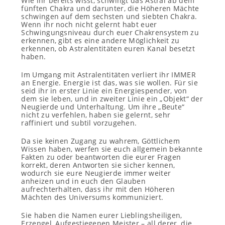
Wie ihr bereits wisst, schwingt das Astral ab dem
fünften Chakra und darunter, die Höheren Mächte
schwingen auf dem sechsten und siebten Chakra.
Wenn ihr noch nicht gelernt habt euer
Schwingungsniveau durch euer Chakrensystem zu
erkennen, gibt es eine andere Möglichkeit zu
erkennen, ob Astralentitäten euren Kanal besetzt
haben.
Im Umgang mit Astralentitäten verliert ihr IMMER
an Energie. Energie ist das, was sie wollen. Für sie
seid ihr in erster Linie ein Energiespender, von
dem sie leben, und in zweiter Linie ein „Objekt“ der
Neugierde und Unterhaltung. Um ihre „Beute“
nicht zu verfehlen, haben sie gelernt, sehr
raffiniert und subtil vorzugehen.
Da sie keinen Zugang zu wahrem, Göttlichem
Wissen haben, werfen sie euch allgemein bekannte
Fakten zu oder beantworten die eurer Fragen
korrekt, deren Antworten sie sicher kennen,
wodurch sie eure Neugierde immer weiter
anheizen und in euch den Glauben
aufrechterhalten, dass ihr mit den Höheren
Mächten des Universums kommuniziert.
Sie haben die Namen eurer Lieblingsheiligen,
Erzengel, Aufgestiegenen Meister – all derer, die