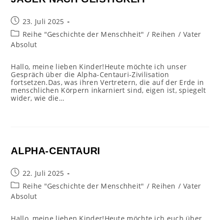
Beitrag
23. Juli 2025
veröffentlicht:
Beitrags-
Reihe "Geschichte der Menschheit"
/
Reihen
/
Vater
Kategorie:
Absolut
Hallo, meine lieben Kinder!Heute möchte ich unser
Gespräch über die Alpha-Centauri-Zivilisation
fortsetzen.Das, was ihren Vertretern, die auf der Erde in
menschlichen Körpern inkarniert sind, eigen ist, spiegelt
wider, wie die…
ALPHA-CENTAURI
Beitrag
22. Juli 2025
veröffentlicht:
Beitrags-
Reihe "Geschichte der Menschheit"
/
Reihen
/
Vater
Kategorie:
Absolut
Hallo, meine lieben Kinder!Heute möchte ich euch über