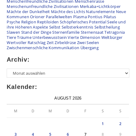
Menschenfreundliche Zivilisationen
Menschenrasse
Menschenunfreundliche Zivilisationen
Merkaba=Lichtkörper
Mächte der Dunkelheit
Mächte des Lichts
Naturelemente
Neue
Kommunen
Orioner
Parallelwelten
Plasma
Pontius Pilatus
Psyche
Religion
Reptiloiden
Schöpferisches Potential
Seele und
ihre Höheren Aspekte
Selbst
Selbsterkenntnis
Selbstheilung
Slawen
Stand der Dinge
Sternenfamilie
Sternensaat
Tetragonia
Tiere
Träume
Unterbewusstsein
Vierte Dimension
Weltbürger
Wertvoller Ratschlag
Zeit
Zirbeldrüse
Zwei Seelen
Zwischenmenschliche Kommunikation
Übergang
Archiv:
Archiv
Kalender:
AUGUST 2026
M
D
M
D
F
S
S
1
2
3
4
5
6
7
8
9