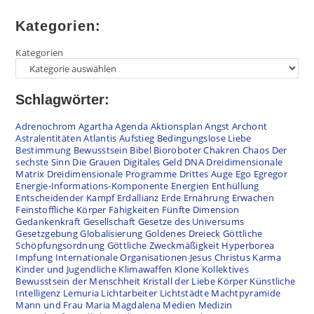
Kategorien:
Kategorien
Schlagwörter:
Adrenochrom
Agartha
Agenda
Aktionsplan
Angst
Archont
Astralentitäten
Atlantis
Aufstieg
Bedingungslose Liebe
Bestimmung
Bewusstsein
Bibel
Bioroboter
Chakren
Chaos
Der
sechste Sinn
Die Grauen
Digitales Geld
DNA
Dreidimensionale
Matrix
Dreidimensionale Programme
Drittes Auge
Ego
Egregor
Energie-Informations-Komponente
Energien
Enthüllung
Entscheidender Kampf
Erdallianz
Erde
Ernährung
Erwachen
Feinstoffliche Körper
Fähigkeiten
Fünfte Dimension
Gedankenkraft
Gesellschaft
Gesetze des Universums
Gesetzgebung
Globalisierung
Goldenes Dreieck
Göttliche
Schöpfungsordnung
Göttliche Zweckmäßigkeit
Hyperborea
Impfung
Internationale Organisationen
Jesus Christus
Karma
Kinder und Jugendliche
Klimawaffen
Klone
Kollektives
Bewusstsein der Menschheit
Kristall der Liebe
Körper
Künstliche
Intelligenz
Lemuria
Lichtarbeiter
Lichtstädte
Machtpyramide
Mann und Frau
Maria Magdalena
Medien
Medizin