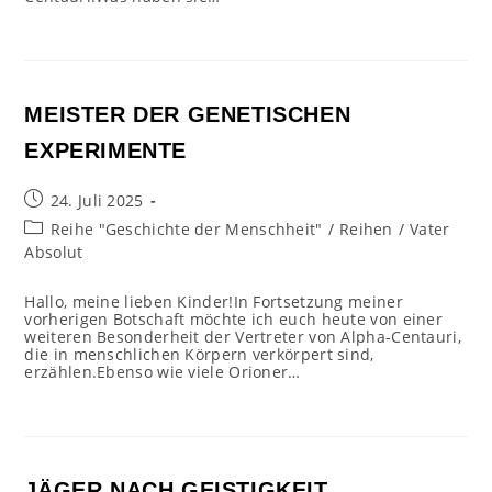
MEISTER DER GENETISCHEN
EXPERIMENTE
Beitrag
24. Juli 2025
veröffentlicht:
Beitrags-
Reihe "Geschichte der Menschheit"
/
Reihen
/
Vater
Kategorie:
Absolut
Hallo, meine lieben Kinder!In Fortsetzung meiner
vorherigen Botschaft möchte ich euch heute von einer
weiteren Besonderheit der Vertreter von Alpha-Centauri,
die in menschlichen Körpern verkörpert sind,
erzählen.Ebenso wie viele Orioner…
JÄGER NACH GEISTIGKEIT