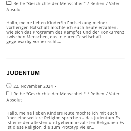
veröffentlicht:
Beitrags-
Reihe "Geschichte der Menschheit"
/
Reihen
/
Vater
Kategorie:
Absolut
Hallo, meine lieben Kinder!In Fortsetzung meiner
vorherigen Botschaft möchte ich euch heute erzählen,
wie sich das Programm des Kampfes und der Konkurrenz
zwischen Menschen, das in eurer Gesellschaft
gegenwärtig vorherrscht,…
JUDENTUM
Beitrag
22. November 2024
veröffentlicht:
Beitrags-
Reihe "Geschichte der Menschheit"
/
Reihen
/
Vater
Kategorie:
Absolut
Hallo, meine lieben Kinder!Heute möchte ich mit euch
über eine weitere Religion sprechen – das Judentum.Es
ist eine der ältesten und geheimnisvollsten Religionen.Es
ist diese Religion, die zum Prototyp vieler…