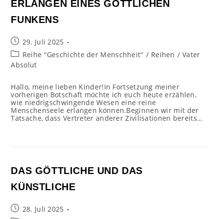
ERLANGEN EINES GÖTTLICHEN
FUNKENS
Beitrag
29. Juli 2025
veröffentlicht:
Beitrags-
Reihe "Geschichte der Menschheit"
/
Reihen
/
Vater
Kategorie:
Absolut
Hallo, meine lieben Kinder!In Fortsetzung meiner
vorherigen Botschaft möchte ich euch heute erzählen,
wie niedrigschwingende Wesen eine reine
Menschenseele erlangen können.Beginnen wir mit der
Tatsache, dass Vertreter anderer Zivilisationen bereits…
DAS GÖTTLICHE UND DAS
KÜNSTLICHE
Beitrag
28. Juli 2025
veröffentlicht: