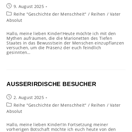
Beitrag
9. August 2025
veröffentlicht:
Beitrags-
Reihe "Geschichte der Menschheit"
/
Reihen
/
Vater
Kategorie:
Absolut
Hallo, meine lieben Kinder!Heute möchte ich mit den
Mythen aufräumen, die die Marionetten des Tiefen
Staates in das Bewusstsein der Menschen einzupflanzen
versuchen, um die Präsenz der euch feindlich
gesinnten…
AUSSERIRDISCHE BESUCHER
Beitrag
2. August 2025
veröffentlicht:
Beitrags-
Reihe "Geschichte der Menschheit"
/
Reihen
/
Vater
Kategorie:
Absolut
Hallo, meine lieben Kinder!In Fortsetzung meiner
vorherigen Botschaft möchte ich euch heute von den