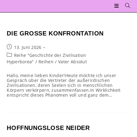
Zum
Inhalt
springen
DIE GROSSE KONFRONTATION
Beitrag
13. Juni 2026
veröffentlicht:
Beitrags-
Reihe "Geschichte der Zivilisation
Kategorie:
Hyperborea"
/
Reihen
/
Vater Absolut
Hallo, meine lieben Kinder!Heute möchte ich unser
Gespräch über die Vertreter der außerirdischen
Zivilisationen, deren Seelen sich in menschlichen
Körpern verkörpern, zusammenfassen.In Wirklichkeit
entspricht dieses Phänomen voll und ganz dem…
HOFFNUNGSLOSE NEIDER