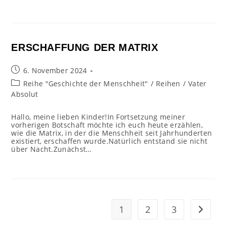
ERSCHAFFUNG DER MATRIX
Beitrag
6. November 2024
veröffentlicht:
Beitrags-
Reihe "Geschichte der Menschheit"
/
Reihen
/
Vater
Kategorie:
Absolut
Hallo, meine lieben Kinder!In Fortsetzung meiner
vorherigen Botschaft möchte ich euch heute erzählen,
wie die Matrix, in der die Menschheit seit Jahrhunderten
existiert, erschaffen wurde.Natürlich entstand sie nicht
über Nacht.Zunächst…
1
2
3
Zur näc