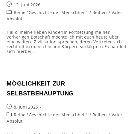
Beitrag
12. Juni 2026
veröffentlicht:
Beitrags-
Reihe "Geschichte der Menschheit"
/
Reihen
/
Vater
Kategorie:
Absolut
Hallo, meine lieben Kinder!In Fortsetzung meiner
vorherigen Botschaft möchte ich mit euch heute über
eine weitere Zivilisation sprechen, deren Vertreter sich
recht oft in menschlichen Körpern verkörpern.Es handelt
sich hierbei…
MÖGLICHKEIT ZUR
SELBSTBEHAUPTUNG
Beitrag
8. Juni 2026
veröffentlicht:
Beitrags-
Reihe "Geschichte der Menschheit"
/
Reihen
/
Vater
Kategorie:
Absolut