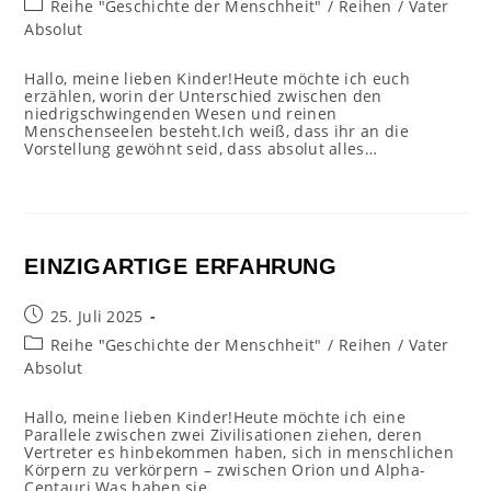
Beitrags-
Reihe "Geschichte der Menschheit"
/
Reihen
/
Vater
Kategorie:
Absolut
Hallo, meine lieben Kinder!Heute möchte ich euch
erzählen, worin der Unterschied zwischen den
niedrigschwingenden Wesen und reinen
Menschenseelen besteht.Ich weiß, dass ihr an die
Vorstellung gewöhnt seid, dass absolut alles…
EINZIGARTIGE ERFAHRUNG
Beitrag
25. Juli 2025
veröffentlicht:
Beitrags-
Reihe "Geschichte der Menschheit"
/
Reihen
/
Vater
Kategorie:
Absolut
Hallo, meine lieben Kinder!Heute möchte ich eine
Parallele zwischen zwei Zivilisationen ziehen, deren
Vertreter es hinbekommen haben, sich in menschlichen
Körpern zu verkörpern – zwischen Orion und Alpha-
Centauri.Was haben sie…