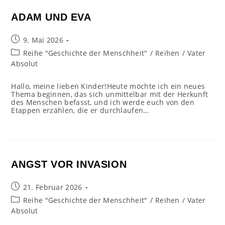
ADAM UND EVA
Beitrag
9. Mai 2026
veröffentlicht:
Beitrags-
Reihe "Geschichte der Menschheit"
/
Reihen
/
Vater
Kategorie:
Absolut
Hallo, meine lieben Kinder!Heute möchte ich ein neues
Thema beginnen, das sich unmittelbar mit der Herkunft
des Menschen befasst, und ich werde euch von den
Etappen erzählen, die er durchlaufen…
ANGST VOR INVASION
Beitrag
21. Februar 2026
veröffentlicht:
Beitrags-
Reihe "Geschichte der Menschheit"
/
Reihen
/
Vater
Kategorie:
Absolut