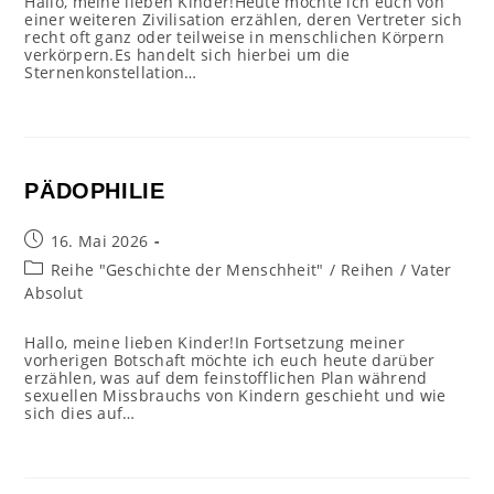
Hallo, meine lieben Kinder!Heute möchte ich euch von
einer weiteren Zivilisation erzählen, deren Vertreter sich
recht oft ganz oder teilweise in menschlichen Körpern
verkörpern.Es handelt sich hierbei um die
Sternenkonstellation…
PÄDOPHILIE
Beitrag
16. Mai 2026
veröffentlicht:
Beitrags-
Reihe "Geschichte der Menschheit"
/
Reihen
/
Vater
Kategorie:
Absolut
Hallo, meine lieben Kinder!In Fortsetzung meiner
vorherigen Botschaft möchte ich euch heute darüber
erzählen, was auf dem feinstofflichen Plan während
sexuellen Missbrauchs von Kindern geschieht und wie
sich dies auf…