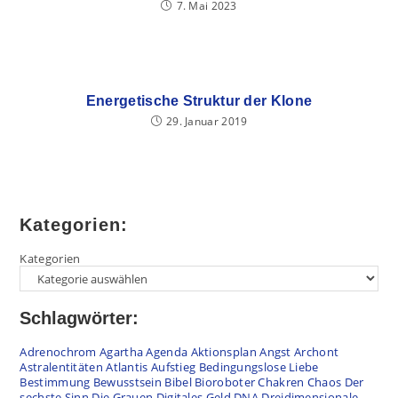
7. Mai 2023
Energetische Struktur der Klone
29. Januar 2019
Kategorien:
Kategorien
Schlagwörter:
Adrenochrom
Agartha
Agenda
Aktionsplan
Angst
Archont
Astralentitäten
Atlantis
Aufstieg
Bedingungslose Liebe
Bestimmung
Bewusstsein
Bibel
Bioroboter
Chakren
Chaos
Der
sechste Sinn
Die Grauen
Digitales Geld
DNA
Dreidimensionale