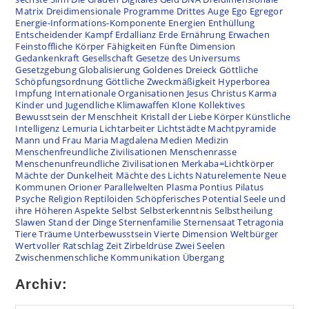
Matrix
Dreidimensionale Programme
Drittes Auge
Ego
Egregor
Energie-Informations-Komponente
Energien
Enthüllung
Entscheidender Kampf
Erdallianz
Erde
Ernährung
Erwachen
Feinstoffliche Körper
Fähigkeiten
Fünfte Dimension
Gedankenkraft
Gesellschaft
Gesetze des Universums
Gesetzgebung
Globalisierung
Goldenes Dreieck
Göttliche
Schöpfungsordnung
Göttliche Zweckmäßigkeit
Hyperborea
Impfung
Internationale Organisationen
Jesus Christus
Karma
Kinder und Jugendliche
Klimawaffen
Klone
Kollektives
Bewusstsein der Menschheit
Kristall der Liebe
Körper
Künstliche
Intelligenz
Lemuria
Lichtarbeiter
Lichtstädte
Machtpyramide
Mann und Frau
Maria Magdalena
Medien
Medizin
Menschenfreundliche Zivilisationen
Menschenrasse
Menschenunfreundliche Zivilisationen
Merkaba=Lichtkörper
Mächte der Dunkelheit
Mächte des Lichts
Naturelemente
Neue
Kommunen
Orioner
Parallelwelten
Plasma
Pontius Pilatus
Psyche
Religion
Reptiloiden
Schöpferisches Potential
Seele und
ihre Höheren Aspekte
Selbst
Selbsterkenntnis
Selbstheilung
Slawen
Stand der Dinge
Sternenfamilie
Sternensaat
Tetragonia
Tiere
Träume
Unterbewusstsein
Vierte Dimension
Weltbürger
Wertvoller Ratschlag
Zeit
Zirbeldrüse
Zwei Seelen
Zwischenmenschliche Kommunikation
Übergang
Archiv: