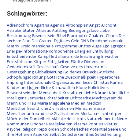
Schlagwörter:
Adrenochrom
Agartha
Agenda
Aktionsplan
Angst
Archont
Astralentitäten
Atlantis
Aufstieg
Bedingungslose Liebe
Bestimmung
Bewusstsein
Bibel
Bioroboter
Chakren
Chaos
Der
sechste Sinn
Die Grauen
Digitales Geld
DNA
Dreidimensionale
Matrix
Dreidimensionale Programme
Drittes Auge
Ego
Egregor
Energie-Informations-Komponente
Energien
Enthüllung
Entscheidender Kampf
Erdallianz
Erde
Ernährung
Erwachen
Feinstoffliche Körper
Fähigkeiten
Fünfte Dimension
Gedankenkraft
Gesellschaft
Gesetze des Universums
Gesetzgebung
Globalisierung
Goldenes Dreieck
Göttliche
Schöpfungsordnung
Göttliche Zweckmäßigkeit
Hyperborea
Impfung
Internationale Organisationen
Jesus Christus
Karma
Kinder und Jugendliche
Klimawaffen
Klone
Kollektives
Bewusstsein der Menschheit
Kristall der Liebe
Körper
Künstliche
Intelligenz
Lemuria
Lichtarbeiter
Lichtstädte
Machtpyramide
Mann und Frau
Maria Magdalena
Medien
Medizin
Menschenfreundliche Zivilisationen
Menschenrasse
Menschenunfreundliche Zivilisationen
Merkaba=Lichtkörper
Mächte der Dunkelheit
Mächte des Lichts
Naturelemente
Neue
Kommunen
Orioner
Parallelwelten
Plasma
Pontius Pilatus
Psyche
Religion
Reptiloiden
Schöpferisches Potential
Seele und
ihre Höheren Aspekte
Selbst
Selbsterkenntnis
Selbstheilung