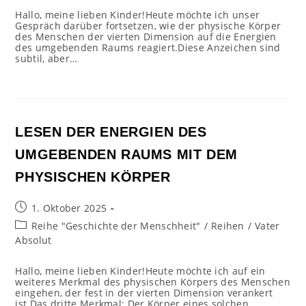
Hallo, meine lieben Kinder!Heute möchte ich unser
Gespräch darüber fortsetzen, wie der physische Körper
des Menschen der vierten Dimension auf die Energien
des umgebenden Raums reagiert.Diese Anzeichen sind
subtil, aber…
LESEN DER ENERGIEN DES
UMGEBENDEN RAUMS MIT DEM
PHYSISCHEN KÖRPER
Beitrag
1. Oktober 2025
veröffentlicht:
Beitrags-
Reihe "Geschichte der Menschheit"
/
Reihen
/
Vater
Kategorie:
Absolut
Hallo, meine lieben Kinder!Heute möchte ich auf ein
weiteres Merkmal des physischen Körpers des Menschen
eingehen, der fest in der vierten Dimension verankert
ist.Das dritte Merkmal: Der Körper eines solchen…