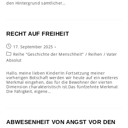
den Hintergrund sämtlicher…
RECHT AUF FREIHEIT
Beitrag
17. September 2025
veröffentlicht:
Beitrags-
Reihe "Geschichte der Menschheit"
/
Reihen
/
Vater
Kategorie:
Absolut
Hallo, meine lieben Kinder!In Fortsetzung meiner
vorherigen Botschaft werden wir heute auf ein weiteres
Merkmal eingehen, das für die Bewohner der vierten
Dimension charakteristisch ist.Das fünfzehnte Merkmal:
Die Fähigkeit, eigene…
ABWESENHEIT VON ANGST VOR DEN