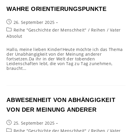
WAHRE ORIENTIERUNGSPUNKTE
Beitrag
26. September 2025
veröffentlicht:
Beitrags-
Reihe "Geschichte der Menschheit"
/
Reihen
/
Vater
Kategorie:
Absolut
Hallo, meine lieben Kinder!Heute möchte ich das Thema
der Unabhängigkeit von der Meinung anderer
fortsetzen.Da ihr in der Welt der tobenden
Leidenschaften lebt, die von Tag zu Tag zunehmen,
braucht…
ABWESENHEIT VON ABHÄNGIGKEIT
VON DER MEINUNG ANDERER
Beitrag
25. September 2025
veröffentlicht:
Beitrags-
Reihe "Geschichte der Menschheit"
/
Reihen
/
Vater