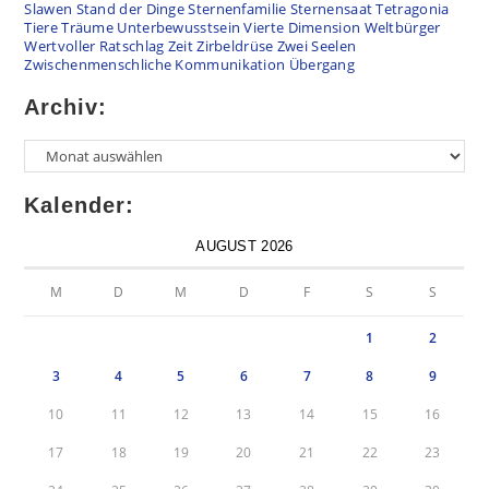
Slawen
Stand der Dinge
Sternenfamilie
Sternensaat
Tetragonia
Tiere
Träume
Unterbewusstsein
Vierte Dimension
Weltbürger
Wertvoller Ratschlag
Zeit
Zirbeldrüse
Zwei Seelen
Zwischenmenschliche Kommunikation
Übergang
Archiv:
Archiv
Kalender:
AUGUST 2026
M
D
M
D
F
S
S
1
2
3
4
5
6
7
8
9
10
11
12
13
14
15
16
17
18
19
20
21
22
23