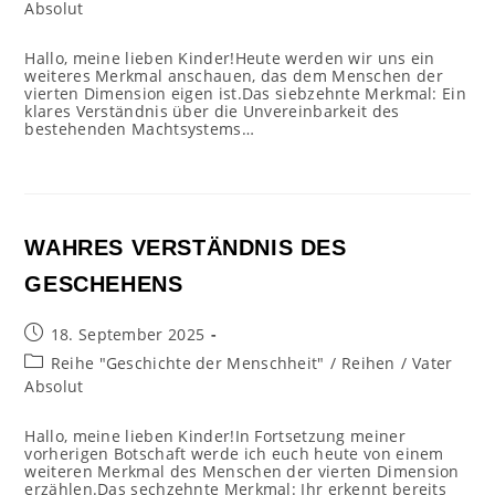
Kategorie:
Absolut
Hallo, meine lieben Kinder!Heute werden wir uns ein
weiteres Merkmal anschauen, das dem Menschen der
vierten Dimension eigen ist.Das siebzehnte Merkmal: Ein
klares Verständnis über die Unvereinbarkeit des
bestehenden Machtsystems…
WAHRES VERSTÄNDNIS DES
GESCHEHENS
Beitrag
18. September 2025
veröffentlicht:
Beitrags-
Reihe "Geschichte der Menschheit"
/
Reihen
/
Vater
Kategorie:
Absolut
Hallo, meine lieben Kinder!In Fortsetzung meiner
vorherigen Botschaft werde ich euch heute von einem
weiteren Merkmal des Menschen der vierten Dimension
erzählen.Das sechzehnte Merkmal: Ihr erkennt bereits