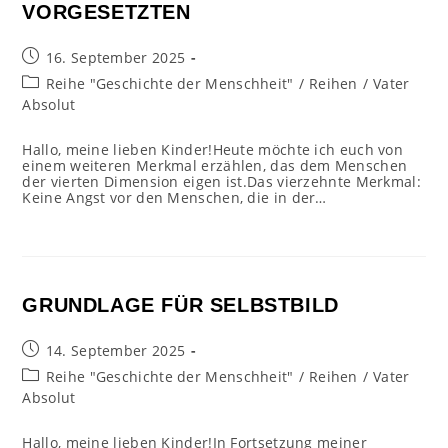
VORGESETZTEN
Beitrag
16. September 2025
veröffentlicht:
Beitrags-
Reihe "Geschichte der Menschheit"
/
Reihen
/
Vater
Kategorie:
Absolut
Hallo, meine lieben Kinder!Heute möchte ich euch von
einem weiteren Merkmal erzählen, das dem Menschen
der vierten Dimension eigen ist.Das vierzehnte Merkmal:
Keine Angst vor den Menschen, die in der…
GRUNDLAGE FÜR SELBSTBILD
Beitrag
14. September 2025
veröffentlicht:
Beitrags-
Reihe "Geschichte der Menschheit"
/
Reihen
/
Vater
Kategorie:
Absolut
Hallo, meine lieben Kinder!In Fortsetzung meiner