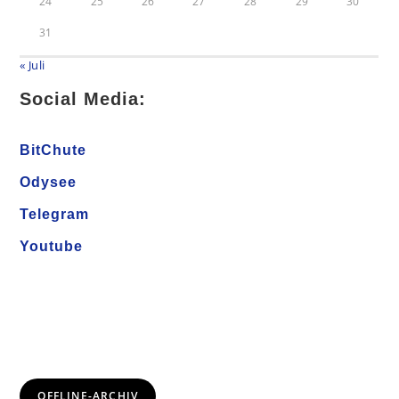
24
25
26
27
28
29
30
31
« Juli
Social Media:
BitChute
Odysee
Telegram
Youtube
OFFLINE-ARCHIV