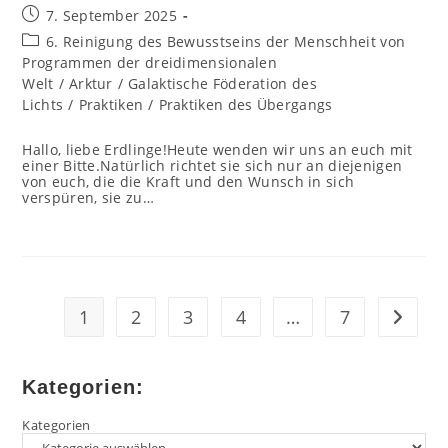
Beitrag
7. September 2025
veröffentlicht:
Beitrags-
6. Reinigung des Bewusstseins der Menschheit von
Kategorie:
Programmen der dreidimensionalen
Welt
/
Arktur
/
Galaktische Föderation des
Lichts
/
Praktiken
/
Praktiken des Übergangs
Hallo, liebe Erdlinge!Heute wenden wir uns an euch mit
einer Bitte.Natürlich richtet sie sich nur an diejenigen
von euch, die die Kraft und den Wunsch in sich
verspüren, sie zu…
1
2
3
4
…
7
Zur näc
Kategorien:
Kategorien