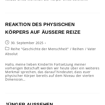
REAKTION DES PHYSISCHEN
KÖRPERS AUF ÄUSSERE REIZE
Beitrag
30. September 2025
veröffentlicht:
Beitrags-
Reihe "Geschichte der Menschheit"
/
Reihen
/
Vater
Kategorie:
Absolut
Hallo, meine lieben Kinder!In Fortsetzung meiner
vorherigen Botschaft werden wir heute über ein weiteres
Merkmal sprechen, das darauf hindeutet, dass euer
physischer Körper bereits auf dem Niveau der vierten
Dimension…
JÜNGER AUSSEHEN