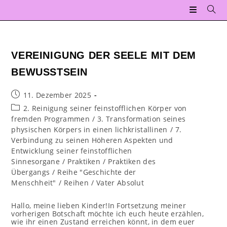
Zum
Inhalt
springen
VEREINIGUNG DER SEELE MIT DEM
BEWUSSTSEIN
Beitrag
11. Dezember 2025
veröffentlicht:
Beitrags-
2. Reinigung seiner feinstofflichen Körper von
Kategorie:
fremden Programmen
/
3. Transformation seines
physischen Körpers in einen lichkristallinen
/
7.
Verbindung zu seinen Höheren Aspekten und
Entwicklung seiner feinstofflichen
Sinnesorgane
/
Praktiken
/
Praktiken des
Übergangs
/
Reihe "Geschichte der
Menschheit"
/
Reihen
/
Vater Absolut
Hallo, meine lieben Kinder!In Fortsetzung meiner
vorherigen Botschaft möchte ich euch heute erzählen,
wie ihr einen Zustand erreichen könnt, in dem euer