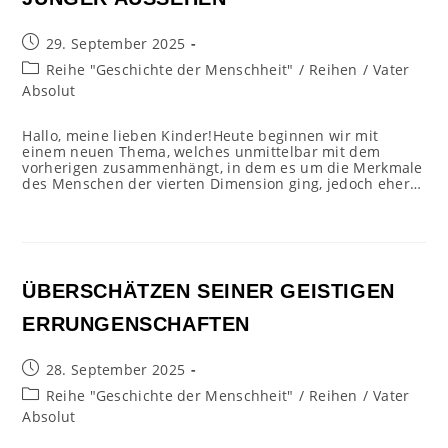
Beitrag
29. September 2025
veröffentlicht:
Beitrags-
Reihe "Geschichte der Menschheit"
/
Reihen
/
Vater
Kategorie:
Absolut
Hallo, meine lieben Kinder!Heute beginnen wir mit
einem neuen Thema, welches unmittelbar mit dem
vorherigen zusammenhängt, in dem es um die Merkmale
des Menschen der vierten Dimension ging, jedoch eher…
ÜBERSCHÄTZEN SEINER GEISTIGEN
ERRUNGENSCHAFTEN
Beitrag
28. September 2025
veröffentlicht:
Beitrags-
Reihe "Geschichte der Menschheit"
/
Reihen
/
Vater
Kategorie:
Absolut