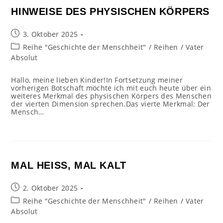
HINWEISE DES PHYSISCHEN KÖRPERS
Beitrag
3. Oktober 2025
veröffentlicht:
Beitrags-
Reihe "Geschichte der Menschheit"
/
Reihen
/
Vater
Kategorie:
Absolut
Hallo, meine lieben Kinder!In Fortsetzung meiner
vorherigen Botschaft möchte ich mit euch heute über ein
weiteres Merkmal des physischen Körpers des Menschen
der vierten Dimension sprechen.Das vierte Merkmal: Der
Mensch…
MAL HEISS, MAL KALT
Beitrag
2. Oktober 2025
veröffentlicht:
Beitrags-
Reihe "Geschichte der Menschheit"
/
Reihen
/
Vater
Kategorie:
Absolut