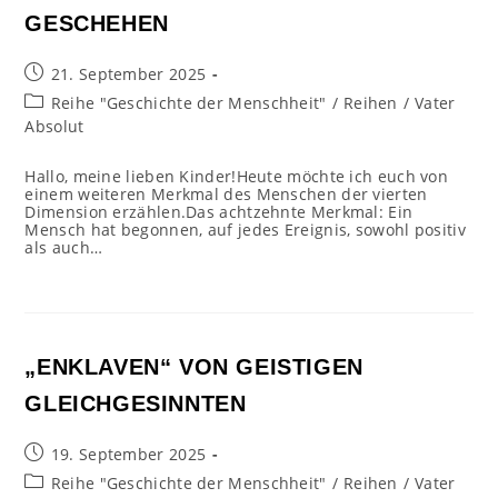
GESCHEHEN
Beitrag
21. September 2025
veröffentlicht:
Beitrags-
Reihe "Geschichte der Menschheit"
/
Reihen
/
Vater
Kategorie:
Absolut
Hallo, meine lieben Kinder!Heute möchte ich euch von
einem weiteren Merkmal des Menschen der vierten
Dimension erzählen.Das achtzehnte Merkmal: Ein
Mensch hat begonnen, auf jedes Ereignis, sowohl positiv
als auch…
„ENKLAVEN“ VON GEISTIGEN
GLEICHGESINNTEN
Beitrag
19. September 2025
veröffentlicht:
Beitrags-
Reihe "Geschichte der Menschheit"
/
Reihen
/
Vater