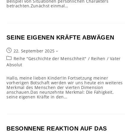
Beispiel von Situationen persönlichen Charakters
betrachten.Zunächst einmal…
SEINE EIGENEN KRÄFTE ABWÄGEN
Beitrag
22. September 2025
veröffentlicht:
Beitrags-
Reihe "Geschichte der Menschheit"
/
Reihen
/
Vater
Kategorie:
Absolut
Hallo, meine lieben Kinder!In Fortsetzung meiner
vorherigen Botschaft werden wir uns heute ein weiteres
Merkmal des Menschen der vierten Dimension
anschauen.Das neunzehnte Merkmal: Die Fähigkeit,
seine eigenen Kräfte in den…
BESONNENE REAKTION AUF DAS