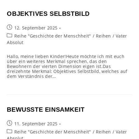
OBJEKTIVES SELBSTBILD
Beitrag
12. September 2025
veröffentlicht:
Beitrags-
Reihe "Geschichte der Menschheit"
/
Reihen
/
Vater
Kategorie:
Absolut
Hallo, meine lieben Kinder!Heute möchte ich mit euch
über ein weiteres Merkmal sprechen, das den
Bewohnern der vierten Dimension eigen ist.Das
dreizehnte Merkmal: Objektives Selbstbild, welches auf
dem Verständnis der…
BEWUSSTE EINSAMKEIT
Beitrag
11. September 2025
veröffentlicht:
Beitrags-
Reihe "Geschichte der Menschheit"
/
Reihen
/
Vater
Kategorie:
Absolut