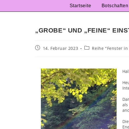
Startseite
Botschaften
„GROBE“ UND „FEINE“ EIN
14. Februar 2023
Reihe "Fenster in
Hal
Heu
Int
Dam
als
an
Die
En