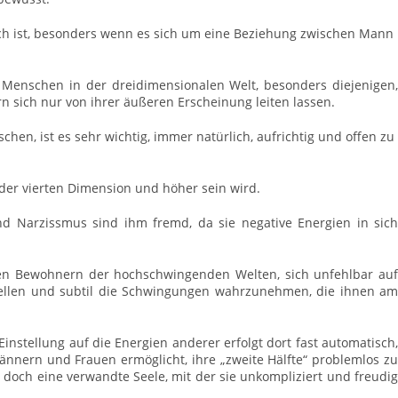
lich ist, besonders wenn es sich um eine Beziehung zwischen Mann
Menschen in der dreidimensionalen Welt, besonders diejenigen,
rn sich nur von ihrer äußeren Erscheinung leiten lassen.
hen, ist es sehr wichtig, immer natürlich, aufrichtig und offen zu
 der vierten Dimension und höher sein wird.
und Narzissmus sind ihm fremd, da sie negative Energien in sich
den Bewohnern der hochschwingenden Welten, sich unfehlbar auf
tellen und subtil die Schwingungen wahrzunehmen, die ihnen am
instellung auf die Energien anderer erfolgt dort fast automatisch,
nern und Frauen ermöglicht, ihre „zweite Hälfte“ problemlos zu
o doch eine verwandte Seele, mit der sie unkompliziert und freudig