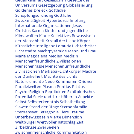
Gedankenkraft
Gesellschaft
Gesetze des
Universums
Gesetzgebung
Globalisierung
Goldenes Dreieck
Göttliche
Schöpfungsordnung
Göttliche
Zweckmäßigkeit
Hyperborea
Impfung
Internationale Organisationen
Jesus
Christus
Karma
Kinder und Jugendliche
Klimawaffen
Klone
Kollektives Bewusstsein
der Menschheit
Kristall der Liebe
Körper
Künstliche Intelligenz
Lemuria
Lichtarbeiter
Lichtstädte
Machtpyramide
Mann und Frau
Maria Magdalena
Medien
Medizin
Menschenfreundliche Zivilisationen
Menschenrasse
Menschenunfreundliche
Zivilisationen
Merkaba=Lichtkörper
Mächte
der Dunkelheit
Mächte des Lichts
Naturelemente
Neue Kommunen
Orioner
Parallelwelten
Plasma
Pontius Pilatus
Psyche
Religion
Reptiloiden
Schöpferisches
Potential
Seele und ihre Höheren Aspekte
Selbst
Selbsterkenntnis
Selbstheilung
Slawen
Stand der Dinge
Sternenfamilie
Sternensaat
Tetragonia
Tiere
Träume
Unterbewusstsein
Vierte Dimension
Weltbürger
Wertvoller Ratschlag
Zeit
Zirbeldrüse
Zwei Seelen
Zwischenmenschliche Kommunikation