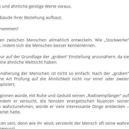
t und ähnliche geistige Werte voraus.
bäude ihrer Beziehung aufbaut.
genommen?
gen zwischen Menschen allmählich entwickeln. Wie „Stockwerke“
, indem sich die Menschen besser kennenlernen.
nur auf der Grundlage der „groben“ Einstellung anzunähern, da sie
 eine ähnliche Weltsicht haben.
näherung der Menschen ist nicht so einfach: Nach der „groben“
 eine Art Prüfung auf die Ähnlichkeit nicht nur einer oder zweier
pliziert.
beginnen würde, mit Ruhe und Geduld seinen „Radioempfänger“ auf
ndem er versucht, die feinsten energetischen Nuancen seiner
s wahrzunehmen, würde er viele interessante Dinge entdecken –
artet hätte.
n sein, denn wie ihr wisst, versteckt der Mensch oft seine wahre
bewusst.