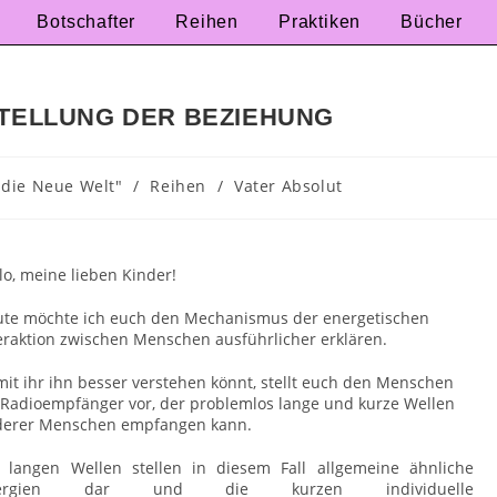
Botschafter
Reihen
Praktiken
Bücher
STELLUNG DER BEZIEHUNG
 die Neue Welt"
/
Reihen
/
Vater Absolut
lo, meine lieben Kinder!
te möchte ich euch den Mechanismus der energetischen
eraktion zwischen Menschen ausführlicher erklären.
it ihr ihn besser verstehen könnt, stellt euch den Menschen
 Radioempfänger vor, der problemlos lange und kurze Wellen
derer Menschen empfangen kann.
 langen Wellen stellen in diesem Fall allgemeine ähnliche
ergien dar und die kurzen individuelle