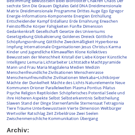
Bestimmung
Bewusstsein
Bibel
Bioroboter
Chakren
Chaos
Der
sechste Sinn
Die Grauen
Digitales Geld
DNA
Dreidimensionale
Matrix
Dreidimensionale Programme
Drittes Auge
Ego
Egregor
Energie-Informations-Komponente
Energien
Enthüllung
Entscheidender Kampf
Erdallianz
Erde
Ernährung
Erwachen
Feinstoffliche Körper
Fähigkeiten
Fünfte Dimension
Gedankenkraft
Gesellschaft
Gesetze des Universums
Gesetzgebung
Globalisierung
Goldenes Dreieck
Göttliche
Schöpfungsordnung
Göttliche Zweckmäßigkeit
Hyperborea
Impfung
Internationale Organisationen
Jesus Christus
Karma
Kinder und Jugendliche
Klimawaffen
Klone
Kollektives
Bewusstsein der Menschheit
Kristall der Liebe
Körper
Künstliche
Intelligenz
Lemuria
Lichtarbeiter
Lichtstädte
Machtpyramide
Mann und Frau
Maria Magdalena
Medien
Medizin
Menschenfreundliche Zivilisationen
Menschenrasse
Menschenunfreundliche Zivilisationen
Merkaba=Lichtkörper
Mächte der Dunkelheit
Mächte des Lichts
Naturelemente
Neue
Kommunen
Orioner
Parallelwelten
Plasma
Pontius Pilatus
Psyche
Religion
Reptiloiden
Schöpferisches Potential
Seele und
ihre Höheren Aspekte
Selbst
Selbsterkenntnis
Selbstheilung
Slawen
Stand der Dinge
Sternenfamilie
Sternensaat
Tetragonia
Tiere
Träume
Unterbewusstsein
Vierte Dimension
Weltbürger
Wertvoller Ratschlag
Zeit
Zirbeldrüse
Zwei Seelen
Zwischenmenschliche Kommunikation
Übergang
Archiv: