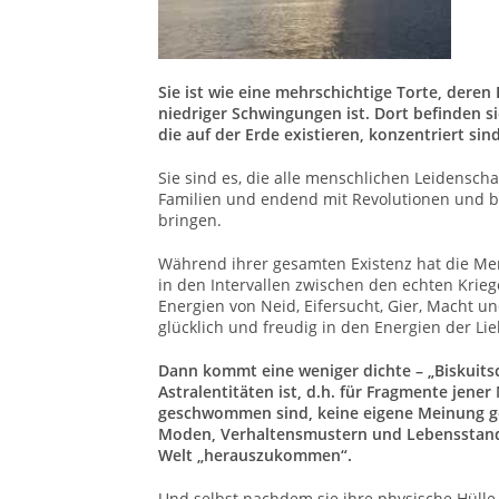
Sie ist wie eine mehrschichtige Torte, dere
niedriger Schwingungen ist. Dort befinden s
die auf der Erde existieren, konzentriert sind
Sie sind es, die alle menschlichen Leidensch
Familien und endend mit Revolutionen und b
bringen.
Während ihrer gesamten Existenz hat die Me
in den Intervallen zwischen den echten Krieg
Energien von Neid, Eifersucht, Gier, Macht un
glücklich und freudig in den Energien der Li
Dann kommt eine weniger dichte – „Biskuitsch
Astralentitäten ist, d.h. für Fragmente jen
geschwommen sind, keine eigene Meinung ge
Moden, Verhaltensmustern und Lebensstanda
Welt „herauszukommen“.
Und selbst nachdem sie ihre physische Hülle 