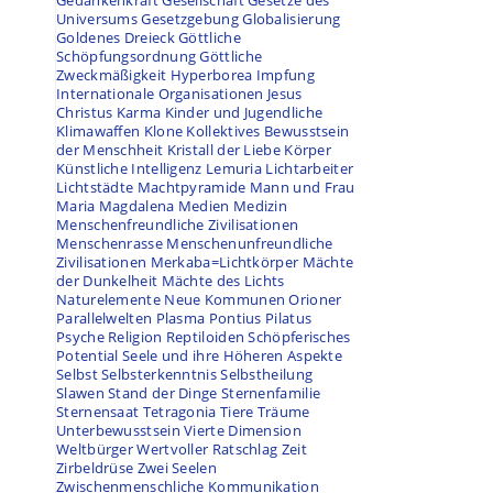
Gedankenkraft
Gesellschaft
Gesetze des
Universums
Gesetzgebung
Globalisierung
Goldenes Dreieck
Göttliche
Schöpfungsordnung
Göttliche
Zweckmäßigkeit
Hyperborea
Impfung
Internationale Organisationen
Jesus
Christus
Karma
Kinder und Jugendliche
Klimawaffen
Klone
Kollektives Bewusstsein
der Menschheit
Kristall der Liebe
Körper
Künstliche Intelligenz
Lemuria
Lichtarbeiter
Lichtstädte
Machtpyramide
Mann und Frau
Maria Magdalena
Medien
Medizin
Menschenfreundliche Zivilisationen
Menschenrasse
Menschenunfreundliche
Zivilisationen
Merkaba=Lichtkörper
Mächte
der Dunkelheit
Mächte des Lichts
Naturelemente
Neue Kommunen
Orioner
Parallelwelten
Plasma
Pontius Pilatus
Psyche
Religion
Reptiloiden
Schöpferisches
Potential
Seele und ihre Höheren Aspekte
Selbst
Selbsterkenntnis
Selbstheilung
Slawen
Stand der Dinge
Sternenfamilie
Sternensaat
Tetragonia
Tiere
Träume
Unterbewusstsein
Vierte Dimension
Weltbürger
Wertvoller Ratschlag
Zeit
Zirbeldrüse
Zwei Seelen
Zwischenmenschliche Kommunikation