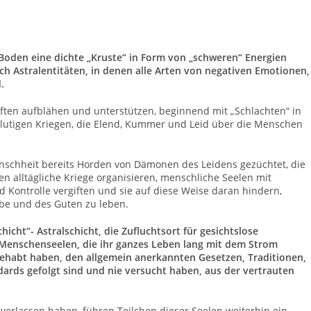
n Boden eine dichte „Kruste“ in Form von „schweren“ Energien
ich Astralentitäten, in denen alle Arten von negativen Emotionen,
.
aften aufblähen und unterstützen, beginnend mit „Schlachten“ in
lutigen Kriegen, die Elend, Kummer und Leid über die Menschen
nschheit bereits Horden von Dämonen des Leidens gezüchtet, die
en alltägliche Kriege organisieren, menschliche Seelen mit
d Kontrolle vergiften und sie auf diese Weise daran hindern,
ebe und des Guten zu leben.
icht“- Astralschicht, die Zufluchtsort für gesichtslose
er Menschenseelen, die ihr ganzes Leben lang mit dem Strom
habt haben, den allgemein anerkannten Gesetzen, Traditionen,
rds gefolgt sind und nie versucht haben, aus der vertrauten
verlassen haben, führen Teilchen dieser Seelen weiterhin ein