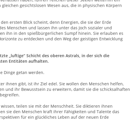
n gleichen gesichtslosen Wesen aus, die in physischen Körpern
f den ersten Blick scheint, denn Energien, die sie der Erde
des Menschen und lassen ihn unter das Joch sozialer und
hen ihn in den spießbürgerlichen Sumpf hinein. Sie erlauben es
orizonte zu entdecken und den Weg der geistigen Entwicklung
zte „luftige“ Schicht des oberen Astrals, in der sich die
sten Entitäten aufhalten.
oße Dinge getan werden.
 ihnen gibt, ist ihr Ziel edel. Sie wollen den Menschen helfen,
n und ihr Bewusstsein zu erweitern, damit sie die schicksalhaften
begreifen.
t wissen, teilen sie mit der Menschheit. Sie diktieren ihnen
nen sie den Menschen kraft ihrer Fähigkeiten und Talente das
rspektiven für ein glückliches Leben auf der neuen Erde