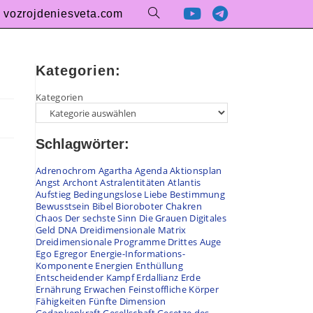
vozrojdeniesveta.com
Kategorien:
Kategorien
Schlagwörter:
Adrenochrom
Agartha
Agenda
Aktionsplan
Angst
Archont
Astralentitäten
Atlantis
Aufstieg
Bedingungslose Liebe
Bestimmung
Bewusstsein
Bibel
Bioroboter
Chakren
Chaos
Der sechste Sinn
Die Grauen
Digitales
Geld
DNA
Dreidimensionale Matrix
Dreidimensionale Programme
Drittes Auge
Ego
Egregor
Energie-Informations-
Komponente
Energien
Enthüllung
Entscheidender Kampf
Erdallianz
Erde
Ernährung
Erwachen
Feinstoffliche Körper
Fähigkeiten
Fünfte Dimension