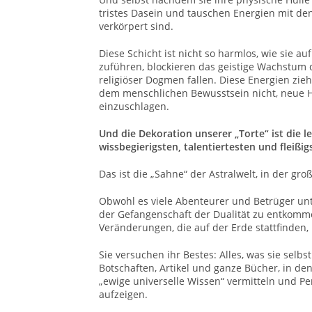
tristes Dasein und tauschen Energien mit de
verkörpert sind.
Diese Schicht ist nicht so harmlos, wie sie au
zuführen, blockieren das geistige Wachstum 
religiöser Dogmen fallen. Diese Energien zie
dem menschlichen Bewusstsein nicht, neue H
einzuschlagen.
Und die Dekoration unserer „Torte“ ist die let
wissbegierigsten, talentiertesten und fleißig
Das ist die „Sahne“ der Astralwelt, in der gr
Obwohl es viele Abenteurer und Betrüger unter
der Gefangenschaft der Dualität zu entkomme
Veränderungen, die auf der Erde stattfinden, 
Sie versuchen ihr Bestes: Alles, was sie selbs
Botschaften, Artikel und ganze Bücher, in de
„ewige universelle Wissen“ vermitteln und Pe
aufzeigen.