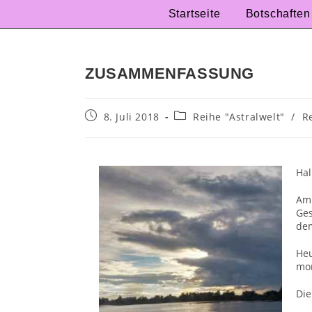
Startseite
Botschaften
ZUSAMMENFASSUNG
8. Juli 2018
Reihe "Astralwelt"
/
R
Hal
Am 
Ges
dem
Heu
mor
Die