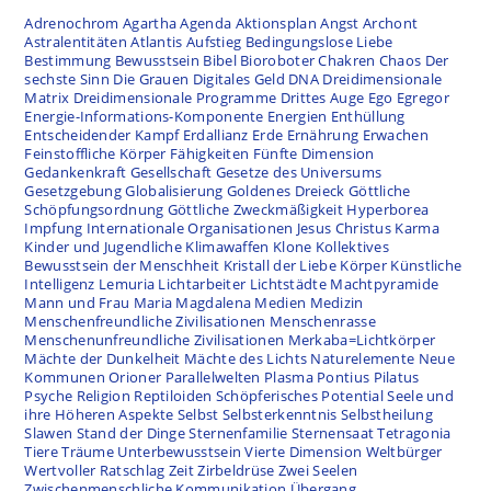
Adrenochrom
Agartha
Agenda
Aktionsplan
Angst
Archont
Astralentitäten
Atlantis
Aufstieg
Bedingungslose Liebe
Bestimmung
Bewusstsein
Bibel
Bioroboter
Chakren
Chaos
Der
sechste Sinn
Die Grauen
Digitales Geld
DNA
Dreidimensionale
Matrix
Dreidimensionale Programme
Drittes Auge
Ego
Egregor
Energie-Informations-Komponente
Energien
Enthüllung
Entscheidender Kampf
Erdallianz
Erde
Ernährung
Erwachen
Feinstoffliche Körper
Fähigkeiten
Fünfte Dimension
Gedankenkraft
Gesellschaft
Gesetze des Universums
Gesetzgebung
Globalisierung
Goldenes Dreieck
Göttliche
Schöpfungsordnung
Göttliche Zweckmäßigkeit
Hyperborea
Impfung
Internationale Organisationen
Jesus Christus
Karma
Kinder und Jugendliche
Klimawaffen
Klone
Kollektives
Bewusstsein der Menschheit
Kristall der Liebe
Körper
Künstliche
Intelligenz
Lemuria
Lichtarbeiter
Lichtstädte
Machtpyramide
Mann und Frau
Maria Magdalena
Medien
Medizin
Menschenfreundliche Zivilisationen
Menschenrasse
Menschenunfreundliche Zivilisationen
Merkaba=Lichtkörper
Mächte der Dunkelheit
Mächte des Lichts
Naturelemente
Neue
Kommunen
Orioner
Parallelwelten
Plasma
Pontius Pilatus
Psyche
Religion
Reptiloiden
Schöpferisches Potential
Seele und
ihre Höheren Aspekte
Selbst
Selbsterkenntnis
Selbstheilung
Slawen
Stand der Dinge
Sternenfamilie
Sternensaat
Tetragonia
Tiere
Träume
Unterbewusstsein
Vierte Dimension
Weltbürger
Wertvoller Ratschlag
Zeit
Zirbeldrüse
Zwei Seelen
Zwischenmenschliche Kommunikation
Übergang