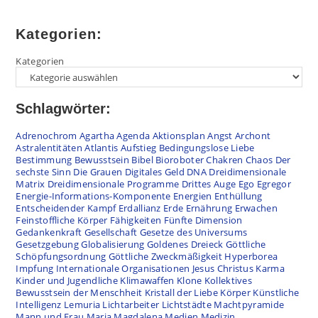
Kategorien:
Kategorien
Schlagwörter:
Adrenochrom
Agartha
Agenda
Aktionsplan
Angst
Archont
Astralentitäten
Atlantis
Aufstieg
Bedingungslose Liebe
Bestimmung
Bewusstsein
Bibel
Bioroboter
Chakren
Chaos
Der
sechste Sinn
Die Grauen
Digitales Geld
DNA
Dreidimensionale
Matrix
Dreidimensionale Programme
Drittes Auge
Ego
Egregor
Energie-Informations-Komponente
Energien
Enthüllung
Entscheidender Kampf
Erdallianz
Erde
Ernährung
Erwachen
Feinstoffliche Körper
Fähigkeiten
Fünfte Dimension
Gedankenkraft
Gesellschaft
Gesetze des Universums
Gesetzgebung
Globalisierung
Goldenes Dreieck
Göttliche
Schöpfungsordnung
Göttliche Zweckmäßigkeit
Hyperborea
Impfung
Internationale Organisationen
Jesus Christus
Karma
Kinder und Jugendliche
Klimawaffen
Klone
Kollektives
Bewusstsein der Menschheit
Kristall der Liebe
Körper
Künstliche
Intelligenz
Lemuria
Lichtarbeiter
Lichtstädte
Machtpyramide
Mann und Frau
Maria Magdalena
Medien
Medizin