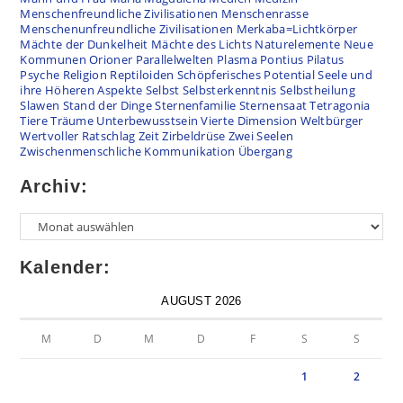
Menschenfreundliche Zivilisationen
Menschenrasse
Menschenunfreundliche Zivilisationen
Merkaba=Lichtkörper
Mächte der Dunkelheit
Mächte des Lichts
Naturelemente
Neue
Kommunen
Orioner
Parallelwelten
Plasma
Pontius Pilatus
Psyche
Religion
Reptiloiden
Schöpferisches Potential
Seele und
ihre Höheren Aspekte
Selbst
Selbsterkenntnis
Selbstheilung
Slawen
Stand der Dinge
Sternenfamilie
Sternensaat
Tetragonia
Tiere
Träume
Unterbewusstsein
Vierte Dimension
Weltbürger
Wertvoller Ratschlag
Zeit
Zirbeldrüse
Zwei Seelen
Zwischenmenschliche Kommunikation
Übergang
Archiv:
Kalender:
AUGUST 2026
M
D
M
D
F
S
S
1
2