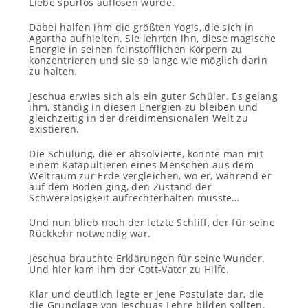
Liebe spurlos auflösen würde.
Dabei halfen ihm die größten Yogis, die sich in
Agartha aufhielten. Sie lehrten ihn, diese magische
Energie in seinen feinstofflichen Körpern zu
konzentrieren und sie so lange wie möglich darin
zu halten.
Jeschua erwies sich als ein guter Schüler. Es gelang
ihm, ständig in diesen Energien zu bleiben und
gleichzeitig in der dreidimensionalen Welt zu
existieren.
Die Schulung, die er absolvierte, konnte man mit
einem Katapultieren eines Menschen aus dem
Weltraum zur Erde vergleichen, wo er, während er
auf dem Boden ging, den Zustand der
Schwerelosigkeit aufrechterhalten musste…
Und nun blieb noch der letzte Schliff, der für seine
Rückkehr notwendig war.
Jeschua brauchte Erklärungen für seine Wunder.
Und hier kam ihm der Gott-Vater zu Hilfe.
Klar und deutlich legte er jene Postulate dar, die
die Grundlage von Jeschuas Lehre bilden sollten.