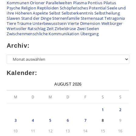
Kommunen
Orioner
Parallelwelten
Plasma
Pontius Pilatus
Psyche
Religion
Reptiloiden
Schöpferisches Potential
Seele und
ihre Höheren Aspekte
Selbst
Selbsterkenntnis
Selbstheilung
Slawen
Stand der Dinge
Sternenfamilie
Sternensaat
Tetragonia
Tiere
Träume
Unterbewusstsein
Vierte Dimension
Weltbürger
Wertvoller Ratschlag
Zeit
Zirbeldrüse
Zwei Seelen
Zwischenmenschliche Kommunikation
Übergang
Archiv:
Kalender:
AUGUST 2026
M
D
M
D
F
S
S
1
2
3
4
5
6
7
8
9
10
11
12
13
14
15
16