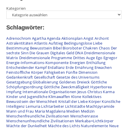
Kategorien
Schlagwörter:
Adrenochrom
Agartha
Agenda
Aktionsplan
Angst
Archont
Astralentitäten
Atlantis
Aufstieg
Bedingungslose Liebe
Bestimmung
Bewusstsein
Bibel
Bioroboter
Chakren
Chaos
Der
sechste Sinn
Die Grauen
Digitales Geld
DNA
Dreidimensionale
Matrix
Dreidimensionale Programme
Drittes Auge
Ego
Egregor
Energie-Informations-Komponente
Energien
Enthüllung
Entscheidender Kampf
Erdallianz
Erde
Ernährung
Erwachen
Feinstoffliche Körper
Fähigkeiten
Fünfte Dimension
Gedankenkraft
Gesellschaft
Gesetze des Universums
Gesetzgebung
Globalisierung
Goldenes Dreieck
Göttliche
Schöpfungsordnung
Göttliche Zweckmäßigkeit
Hyperborea
Impfung
Internationale Organisationen
Jesus Christus
Karma
Kinder und Jugendliche
Klimawaffen
Klone
Kollektives
Bewusstsein der Menschheit
Kristall der Liebe
Körper
Künstliche
Intelligenz
Lemuria
Lichtarbeiter
Lichtstädte
Machtpyramide
Mann und Frau
Maria Magdalena
Medien
Medizin
Menschenfreundliche Zivilisationen
Menschenrasse
Menschenunfreundliche Zivilisationen
Merkaba=Lichtkörper
Mächte der Dunkelheit
Mächte des Lichts
Naturelemente
Neue