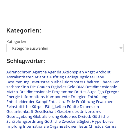
Kategorien:
Kategorien
Schlagwörter:
Adrenochrom
Agartha
Agenda
Aktionsplan
Angst
Archont
Astralentitäten
Atlantis
Aufstieg
Bedingungslose Liebe
Bestimmung
Bewusstsein
Bibel
Bioroboter
Chakren
Chaos
Der
sechste Sinn
Die Grauen
Digitales Geld
DNA
Dreidimensionale
Matrix
Dreidimensionale Programme
Drittes Auge
Ego
Egregor
Energie-Informations-Komponente
Energien
Enthüllung
Entscheidender Kampf
Erdallianz
Erde
Ernährung
Erwachen
Feinstoffliche Körper
Fähigkeiten
Fünfte Dimension
Gedankenkraft
Gesellschaft
Gesetze des Universums
Gesetzgebung
Globalisierung
Goldenes Dreieck
Göttliche
Schöpfungsordnung
Göttliche Zweckmäßigkeit
Hyperborea
Impfung
Internationale Organisationen
Jesus Christus
Karma