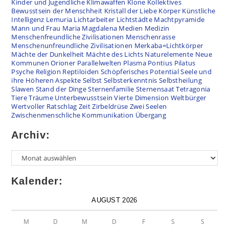
Kinder und Jugendliche
Klimawaffen
Klone
Kollektives
Bewusstsein der Menschheit
Kristall der Liebe
Körper
Künstliche
Intelligenz
Lemuria
Lichtarbeiter
Lichtstädte
Machtpyramide
Mann und Frau
Maria Magdalena
Medien
Medizin
Menschenfreundliche Zivilisationen
Menschenrasse
Menschenunfreundliche Zivilisationen
Merkaba=Lichtkörper
Mächte der Dunkelheit
Mächte des Lichts
Naturelemente
Neue
Kommunen
Orioner
Parallelwelten
Plasma
Pontius Pilatus
Psyche
Religion
Reptiloiden
Schöpferisches Potential
Seele und
ihre Höheren Aspekte
Selbst
Selbsterkenntnis
Selbstheilung
Slawen
Stand der Dinge
Sternenfamilie
Sternensaat
Tetragonia
Tiere
Träume
Unterbewusstsein
Vierte Dimension
Weltbürger
Wertvoller Ratschlag
Zeit
Zirbeldrüse
Zwei Seelen
Zwischenmenschliche Kommunikation
Übergang
Archiv:
Kalender:
AUGUST 2026
M
D
M
D
F
S
S