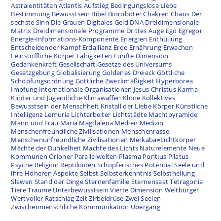
Astralentitäten
Atlantis
Aufstieg
Bedingungslose Liebe
Bestimmung
Bewusstsein
Bibel
Bioroboter
Chakren
Chaos
Der
sechste Sinn
Die Grauen
Digitales Geld
DNA
Dreidimensionale
Matrix
Dreidimensionale Programme
Drittes Auge
Ego
Egregor
Energie-Informations-Komponente
Energien
Enthüllung
Entscheidender Kampf
Erdallianz
Erde
Ernährung
Erwachen
Feinstoffliche Körper
Fähigkeiten
Fünfte Dimension
Gedankenkraft
Gesellschaft
Gesetze des Universums
Gesetzgebung
Globalisierung
Goldenes Dreieck
Göttliche
Schöpfungsordnung
Göttliche Zweckmäßigkeit
Hyperborea
Impfung
Internationale Organisationen
Jesus Christus
Karma
Kinder und Jugendliche
Klimawaffen
Klone
Kollektives
Bewusstsein der Menschheit
Kristall der Liebe
Körper
Künstliche
Intelligenz
Lemuria
Lichtarbeiter
Lichtstädte
Machtpyramide
Mann und Frau
Maria Magdalena
Medien
Medizin
Menschenfreundliche Zivilisationen
Menschenrasse
Menschenunfreundliche Zivilisationen
Merkaba=Lichtkörper
Mächte der Dunkelheit
Mächte des Lichts
Naturelemente
Neue
Kommunen
Orioner
Parallelwelten
Plasma
Pontius Pilatus
Psyche
Religion
Reptiloiden
Schöpferisches Potential
Seele und
ihre Höheren Aspekte
Selbst
Selbsterkenntnis
Selbstheilung
Slawen
Stand der Dinge
Sternenfamilie
Sternensaat
Tetragonia
Tiere
Träume
Unterbewusstsein
Vierte Dimension
Weltbürger
Wertvoller Ratschlag
Zeit
Zirbeldrüse
Zwei Seelen
Zwischenmenschliche Kommunikation
Übergang