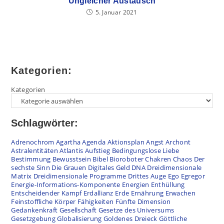
Ungleicher Austausch
5. Januar 2021
Kategorien:
Kategorien
Schlagwörter:
Adrenochrom
Agartha
Agenda
Aktionsplan
Angst
Archont
Astralentitäten
Atlantis
Aufstieg
Bedingungslose Liebe
Bestimmung
Bewusstsein
Bibel
Bioroboter
Chakren
Chaos
Der
sechste Sinn
Die Grauen
Digitales Geld
DNA
Dreidimensionale
Matrix
Dreidimensionale Programme
Drittes Auge
Ego
Egregor
Energie-Informations-Komponente
Energien
Enthüllung
Entscheidender Kampf
Erdallianz
Erde
Ernährung
Erwachen
Feinstoffliche Körper
Fähigkeiten
Fünfte Dimension
Gedankenkraft
Gesellschaft
Gesetze des Universums
Gesetzgebung
Globalisierung
Goldenes Dreieck
Göttliche