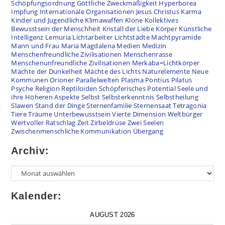
Schöpfungsordnung
Göttliche Zweckmäßigkeit
Hyperborea
Impfung
Internationale Organisationen
Jesus Christus
Karma
Kinder und Jugendliche
Klimawaffen
Klone
Kollektives
Bewusstsein der Menschheit
Kristall der Liebe
Körper
Künstliche
Intelligenz
Lemuria
Lichtarbeiter
Lichtstädte
Machtpyramide
Mann und Frau
Maria Magdalena
Medien
Medizin
Menschenfreundliche Zivilisationen
Menschenrasse
Menschenunfreundliche Zivilisationen
Merkaba=Lichtkörper
Mächte der Dunkelheit
Mächte des Lichts
Naturelemente
Neue
Kommunen
Orioner
Parallelwelten
Plasma
Pontius Pilatus
Psyche
Religion
Reptiloiden
Schöpferisches Potential
Seele und
ihre Höheren Aspekte
Selbst
Selbsterkenntnis
Selbstheilung
Slawen
Stand der Dinge
Sternenfamilie
Sternensaat
Tetragonia
Tiere
Träume
Unterbewusstsein
Vierte Dimension
Weltbürger
Wertvoller Ratschlag
Zeit
Zirbeldrüse
Zwei Seelen
Zwischenmenschliche Kommunikation
Übergang
Archiv:
Kalender:
AUGUST 2026