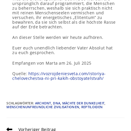
ursprünglich darauf programmiert, die Menschen
zu beherrschen, weshalb sie sich praktisch nicht
mit reinen Menschenseelen vermischen und
versuchen, ihr energetisches „Elitentum“ zu
bewahren, da sie sich selbst als die höchste Rasse
auf der Erde betrachten.
An dieser Stelle werden wir heute aufhören.
Euer euch unendlich liebender Vater Absolut hat
zu euch gesprochen.
Empfangen von Marta am 26. Juli 2025
Quelle:
https://vozrojdeniesveta.com/istoriya-
chelovechestva-ni-pri-kakih-obstoyatelstvah/
SCHLAGWÖRTER
:
ARCHONT
,
DNA
,
MÄCHTE DER DUNKELHEIT
,
MENSCHENUNFREUNDLICHE ZIVILISATIONEN
,
REPTILOIDEN
Vorheriger Beitrag