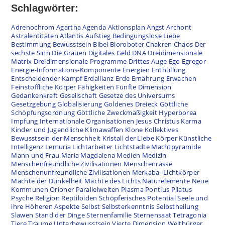
Schlagwörter:
Adrenochrom
Agartha
Agenda
Aktionsplan
Angst
Archont
Astralentitäten
Atlantis
Aufstieg
Bedingungslose Liebe
Bestimmung
Bewusstsein
Bibel
Bioroboter
Chakren
Chaos
Der
sechste Sinn
Die Grauen
Digitales Geld
DNA
Dreidimensionale
Matrix
Dreidimensionale Programme
Drittes Auge
Ego
Egregor
Energie-Informations-Komponente
Energien
Enthüllung
Entscheidender Kampf
Erdallianz
Erde
Ernährung
Erwachen
Feinstoffliche Körper
Fähigkeiten
Fünfte Dimension
Gedankenkraft
Gesellschaft
Gesetze des Universums
Gesetzgebung
Globalisierung
Goldenes Dreieck
Göttliche
Schöpfungsordnung
Göttliche Zweckmäßigkeit
Hyperborea
Impfung
Internationale Organisationen
Jesus Christus
Karma
Kinder und Jugendliche
Klimawaffen
Klone
Kollektives
Bewusstsein der Menschheit
Kristall der Liebe
Körper
Künstliche
Intelligenz
Lemuria
Lichtarbeiter
Lichtstädte
Machtpyramide
Mann und Frau
Maria Magdalena
Medien
Medizin
Menschenfreundliche Zivilisationen
Menschenrasse
Menschenunfreundliche Zivilisationen
Merkaba=Lichtkörper
Mächte der Dunkelheit
Mächte des Lichts
Naturelemente
Neue
Kommunen
Orioner
Parallelwelten
Plasma
Pontius Pilatus
Psyche
Religion
Reptiloiden
Schöpferisches Potential
Seele und
ihre Höheren Aspekte
Selbst
Selbsterkenntnis
Selbstheilung
Slawen
Stand der Dinge
Sternenfamilie
Sternensaat
Tetragonia
Tiere
Träume
Unterbewusstsein
Vierte Dimension
Weltbürger