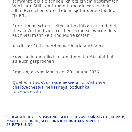
schwankt, bis sie schließlich bei einem bestimmten
Wert zum Stillstand kommt und die von euch in
allen Bereichen eures Lebens gefundene Stabilität
fixiert.
Eure Himmlischen Helfer unterstützen euch dabei,
diesen Zustand zu erreichen; ohne sie würde dies
euch viel mehr Zeit und Mühe kosten.
An dieser Stelle werden wir heute aufhören.
Euer euch unendlich liebender Vater Absolut hat
zu euch gesprochen.
Empfangen von Marta am 20. Januar 2026
Quelle:
https://vozrojdeniesveta.com/istoriya-
chelovechestva-nebesnaya-podushka-
bezopasnosti/
SCHLAGWÖRTER
:
BESTIMMUNG
,
GÖTTLICHE ZWECKMÄSSIGKEIT
,
KÖRPER
,
MÄCHTE DES LICHTS
,
SEELE UND IHRE HÖHEREN ASPEKTE
,
SELBSTHEILUNG