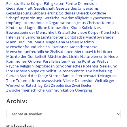
Feinstoffliche Körper
Fähigkeiten
Fünfte Dimension
Gedankenkraft
Gesellschaft
Gesetze des Universums
Gesetzgebung
Globalisierung
Goldenes Dreieck
Göttliche
Schöpfungsordnung
Göttliche Zweckmäßigkeit
Hyperborea
Impfung
Internationale Organisationen
Jesus Christus
Karma
Kinder und Jugendliche
Klimawaffen
Klone
Kollektives
Bewusstsein der Menschheit
Kristall der Liebe
Körper
Künstliche
Intelligenz
Lemuria
Lichtarbeiter
Lichtstädte
Machtpyramide
Mann und Frau
Maria Magdalena
Medien
Medizin
Menschenfreundliche Zivilisationen
Menschenrasse
Menschenunfreundliche Zivilisationen
Merkaba=Lichtkörper
Mächte der Dunkelheit
Mächte des Lichts
Naturelemente
Neue
Kommunen
Orioner
Parallelwelten
Plasma
Pontius Pilatus
Psyche
Religion
Reptiloiden
Schöpferisches Potential
Seele und
ihre Höheren Aspekte
Selbst
Selbsterkenntnis
Selbstheilung
Slawen
Stand der Dinge
Sternenfamilie
Sternensaat
Tetragonia
Tiere
Träume
Unterbewusstsein
Vierte Dimension
Weltbürger
Wertvoller Ratschlag
Zeit
Zirbeldrüse
Zwei Seelen
Zwischenmenschliche Kommunikation
Übergang
Archiv:
Kalender: