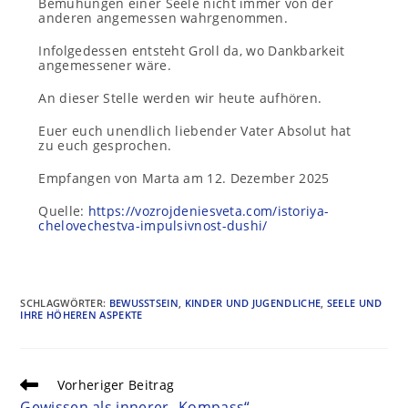
Bemühungen einer Seele nicht immer von der
anderen angemessen wahrgenommen.
Infolgedessen entsteht Groll da, wo Dankbarkeit
angemessener wäre.
An dieser Stelle werden wir heute aufhören.
Euer euch unendlich liebender Vater Absolut hat
zu euch gesprochen.
Empfangen von Marta am 12. Dezember 2025
Quelle:
https://vozrojdeniesveta.com/istoriya-
chelovechestva-impulsivnost-dushi/
SCHLAGWÖRTER
:
BEWUSSTSEIN
,
KINDER UND JUGENDLICHE
,
SEELE UND
IHRE HÖHEREN ASPEKTE
Vorheriger Beitrag
Gewissen als innerer „Kompass“