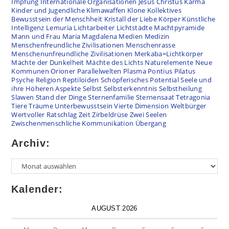
Impfung
Internationale Organisationen
Jesus Christus
Karma
Kinder und Jugendliche
Klimawaffen
Klone
Kollektives
Bewusstsein der Menschheit
Kristall der Liebe
Körper
Künstliche
Intelligenz
Lemuria
Lichtarbeiter
Lichtstädte
Machtpyramide
Mann und Frau
Maria Magdalena
Medien
Medizin
Menschenfreundliche Zivilisationen
Menschenrasse
Menschenunfreundliche Zivilisationen
Merkaba=Lichtkörper
Mächte der Dunkelheit
Mächte des Lichts
Naturelemente
Neue
Kommunen
Orioner
Parallelwelten
Plasma
Pontius Pilatus
Psyche
Religion
Reptiloiden
Schöpferisches Potential
Seele und
ihre Höheren Aspekte
Selbst
Selbsterkenntnis
Selbstheilung
Slawen
Stand der Dinge
Sternenfamilie
Sternensaat
Tetragonia
Tiere
Träume
Unterbewusstsein
Vierte Dimension
Weltbürger
Wertvoller Ratschlag
Zeit
Zirbeldrüse
Zwei Seelen
Zwischenmenschliche Kommunikation
Übergang
Archiv:
Kalender:
AUGUST 2026