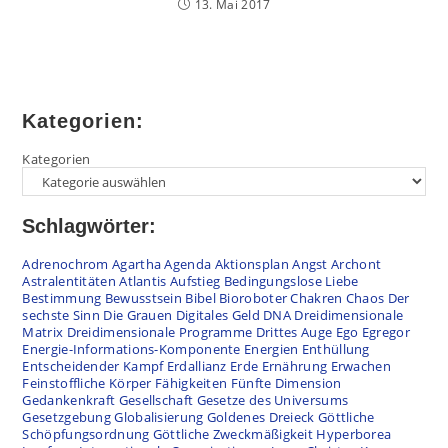
13. Mai 2017
Kategorien:
Kategorien
Schlagwörter:
Adrenochrom
Agartha
Agenda
Aktionsplan
Angst
Archont
Astralentitäten
Atlantis
Aufstieg
Bedingungslose Liebe
Bestimmung
Bewusstsein
Bibel
Bioroboter
Chakren
Chaos
Der
sechste Sinn
Die Grauen
Digitales Geld
DNA
Dreidimensionale
Matrix
Dreidimensionale Programme
Drittes Auge
Ego
Egregor
Energie-Informations-Komponente
Energien
Enthüllung
Entscheidender Kampf
Erdallianz
Erde
Ernährung
Erwachen
Feinstoffliche Körper
Fähigkeiten
Fünfte Dimension
Gedankenkraft
Gesellschaft
Gesetze des Universums
Gesetzgebung
Globalisierung
Goldenes Dreieck
Göttliche
Schöpfungsordnung
Göttliche Zweckmäßigkeit
Hyperborea