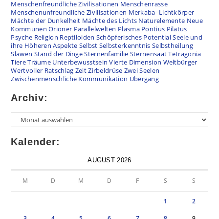
Menschenfreundliche Zivilisationen
Menschenrasse
Menschenunfreundliche Zivilisationen
Merkaba=Lichtkörper
Mächte der Dunkelheit
Mächte des Lichts
Naturelemente
Neue
Kommunen
Orioner
Parallelwelten
Plasma
Pontius Pilatus
Psyche
Religion
Reptiloiden
Schöpferisches Potential
Seele und
ihre Höheren Aspekte
Selbst
Selbsterkenntnis
Selbstheilung
Slawen
Stand der Dinge
Sternenfamilie
Sternensaat
Tetragonia
Tiere
Träume
Unterbewusstsein
Vierte Dimension
Weltbürger
Wertvoller Ratschlag
Zeit
Zirbeldrüse
Zwei Seelen
Zwischenmenschliche Kommunikation
Übergang
Archiv:
Kalender:
AUGUST 2026
M
D
M
D
F
S
S
1
2
3
4
5
6
7
8
9