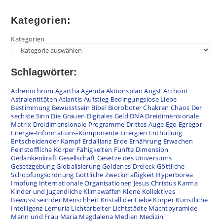
Kategorien:
Kategorien
Schlagwörter:
Adrenochrom
Agartha
Agenda
Aktionsplan
Angst
Archont
Astralentitäten
Atlantis
Aufstieg
Bedingungslose Liebe
Bestimmung
Bewusstsein
Bibel
Bioroboter
Chakren
Chaos
Der
sechste Sinn
Die Grauen
Digitales Geld
DNA
Dreidimensionale
Matrix
Dreidimensionale Programme
Drittes Auge
Ego
Egregor
Energie-Informations-Komponente
Energien
Enthüllung
Entscheidender Kampf
Erdallianz
Erde
Ernährung
Erwachen
Feinstoffliche Körper
Fähigkeiten
Fünfte Dimension
Gedankenkraft
Gesellschaft
Gesetze des Universums
Gesetzgebung
Globalisierung
Goldenes Dreieck
Göttliche
Schöpfungsordnung
Göttliche Zweckmäßigkeit
Hyperborea
Impfung
Internationale Organisationen
Jesus Christus
Karma
Kinder und Jugendliche
Klimawaffen
Klone
Kollektives
Bewusstsein der Menschheit
Kristall der Liebe
Körper
Künstliche
Intelligenz
Lemuria
Lichtarbeiter
Lichtstädte
Machtpyramide
Mann und Frau
Maria Magdalena
Medien
Medizin