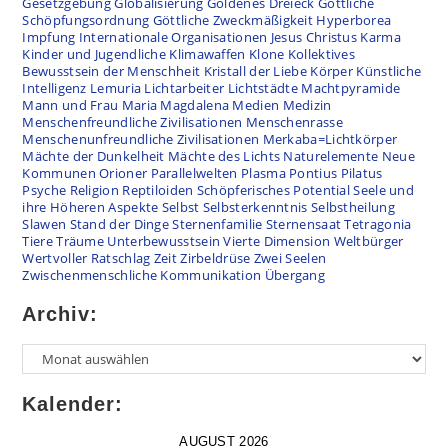
Gesetzgebung
Globalisierung
Goldenes Dreieck
Göttliche
Schöpfungsordnung
Göttliche Zweckmäßigkeit
Hyperborea
Impfung
Internationale Organisationen
Jesus Christus
Karma
Kinder und Jugendliche
Klimawaffen
Klone
Kollektives
Bewusstsein der Menschheit
Kristall der Liebe
Körper
Künstliche
Intelligenz
Lemuria
Lichtarbeiter
Lichtstädte
Machtpyramide
Mann und Frau
Maria Magdalena
Medien
Medizin
Menschenfreundliche Zivilisationen
Menschenrasse
Menschenunfreundliche Zivilisationen
Merkaba=Lichtkörper
Mächte der Dunkelheit
Mächte des Lichts
Naturelemente
Neue
Kommunen
Orioner
Parallelwelten
Plasma
Pontius Pilatus
Psyche
Religion
Reptiloiden
Schöpferisches Potential
Seele und
ihre Höheren Aspekte
Selbst
Selbsterkenntnis
Selbstheilung
Slawen
Stand der Dinge
Sternenfamilie
Sternensaat
Tetragonia
Tiere
Träume
Unterbewusstsein
Vierte Dimension
Weltbürger
Wertvoller Ratschlag
Zeit
Zirbeldrüse
Zwei Seelen
Zwischenmenschliche Kommunikation
Übergang
Archiv:
Kalender:
AUGUST 2026