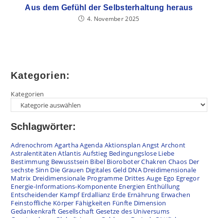
Aus dem Gefühl der Selbsterhaltung heraus
4. November 2025
Kategorien:
Kategorien
Schlagwörter:
Adrenochrom
Agartha
Agenda
Aktionsplan
Angst
Archont
Astralentitäten
Atlantis
Aufstieg
Bedingungslose Liebe
Bestimmung
Bewusstsein
Bibel
Bioroboter
Chakren
Chaos
Der
sechste Sinn
Die Grauen
Digitales Geld
DNA
Dreidimensionale
Matrix
Dreidimensionale Programme
Drittes Auge
Ego
Egregor
Energie-Informations-Komponente
Energien
Enthüllung
Entscheidender Kampf
Erdallianz
Erde
Ernährung
Erwachen
Feinstoffliche Körper
Fähigkeiten
Fünfte Dimension
Gedankenkraft
Gesellschaft
Gesetze des Universums