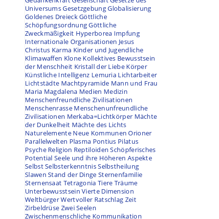
Gedankenkraft
Gesellschaft
Gesetze des
Universums
Gesetzgebung
Globalisierung
Goldenes Dreieck
Göttliche
Schöpfungsordnung
Göttliche
Zweckmäßigkeit
Hyperborea
Impfung
Internationale Organisationen
Jesus
Christus
Karma
Kinder und Jugendliche
Klimawaffen
Klone
Kollektives Bewusstsein
der Menschheit
Kristall der Liebe
Körper
Künstliche Intelligenz
Lemuria
Lichtarbeiter
Lichtstädte
Machtpyramide
Mann und Frau
Maria Magdalena
Medien
Medizin
Menschenfreundliche Zivilisationen
Menschenrasse
Menschenunfreundliche
Zivilisationen
Merkaba=Lichtkörper
Mächte
der Dunkelheit
Mächte des Lichts
Naturelemente
Neue Kommunen
Orioner
Parallelwelten
Plasma
Pontius Pilatus
Psyche
Religion
Reptiloiden
Schöpferisches
Potential
Seele und ihre Höheren Aspekte
Selbst
Selbsterkenntnis
Selbstheilung
Slawen
Stand der Dinge
Sternenfamilie
Sternensaat
Tetragonia
Tiere
Träume
Unterbewusstsein
Vierte Dimension
Weltbürger
Wertvoller Ratschlag
Zeit
Zirbeldrüse
Zwei Seelen
Zwischenmenschliche Kommunikation