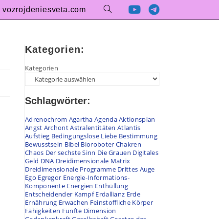
vozrojdeniesveta.com
Kategorien:
Kategorien
Schlagwörter:
Adrenochrom
Agartha
Agenda
Aktionsplan
Angst
Archont
Astralentitäten
Atlantis
Aufstieg
Bedingungslose Liebe
Bestimmung
Bewusstsein
Bibel
Bioroboter
Chakren
Chaos
Der sechste Sinn
Die Grauen
Digitales
Geld
DNA
Dreidimensionale Matrix
Dreidimensionale Programme
Drittes Auge
Ego
Egregor
Energie-Informations-
Komponente
Energien
Enthüllung
Entscheidender Kampf
Erdallianz
Erde
Ernährung
Erwachen
Feinstoffliche Körper
Fähigkeiten
Fünfte Dimension