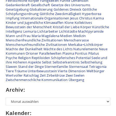
Feinstoffliche Körper
Fähigkeiten
Fünfte Dimension
Gedankenkraft
Gesellschaft
Gesetze des Universums
Gesetzgebung
Globalisierung
Goldenes Dreieck
Göttliche
Schöpfungsordnung
Göttliche Zweckmäßigkeit
Hyperborea
Impfung
Internationale Organisationen
Jesus Christus
Karma
Kinder und Jugendliche
Klimawaffen
Klone
Kollektives
Bewusstsein der Menschheit
Kristall der Liebe
Körper
Künstliche
Intelligenz
Lemuria
Lichtarbeiter
Lichtstädte
Machtpyramide
Mann und Frau
Maria Magdalena
Medien
Medizin
Menschenfreundliche Zivilisationen
Menschenrasse
Menschenunfreundliche Zivilisationen
Merkaba=Lichtkörper
Mächte der Dunkelheit
Mächte des Lichts
Naturelemente
Neue
Kommunen
Orioner
Parallelwelten
Plasma
Pontius Pilatus
Psyche
Religion
Reptiloiden
Schöpferisches Potential
Seele und
ihre Höheren Aspekte
Selbst
Selbsterkenntnis
Selbstheilung
Slawen
Stand der Dinge
Sternenfamilie
Sternensaat
Tetragonia
Tiere
Träume
Unterbewusstsein
Vierte Dimension
Weltbürger
Wertvoller Ratschlag
Zeit
Zirbeldrüse
Zwei Seelen
Zwischenmenschliche Kommunikation
Übergang
Archiv:
Kalender: