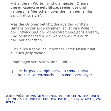
Mit anderen Worten sind die meisten Orioner
dieser Kategorie gefühllose, seelenlose und
kaltherzige Menschen, über die man gemeinhin
sagt „kalt wie Eis“.
Was die Orioner betrifft, die aus der Fünften
Dimension zur Erde kommen, so ist ihre Rolle in
der Entwicklung der Menschheit eine ganz andere,
und beim nächsten Mal werden wir mit euch
darüber sprechen.
Euer euch unendlich liebender Vater Absolut hat
zu euch gesprochen.
Empfangen von Marta am 5. Juni 2026
Quelle:
https://vozrojdeniesveta.com/istoriya-
chelovechestva-vozmozhnost-samoutverditsya/
SCHLAGWÖRTER
:
DNA
,
MENSCHENUNFREUNDLICHE ZIVILISATIONEN
,
ORIONER
,
SEELE UND IHRE HÖHEREN ASPEKTE
,
STERNENFAMILIE
,
ZWEI
SEELEN