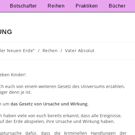
Botschafter
Reihen
Praktiken
Bücher
UNG
der Neuen Erde"
/
Reihen
/
Vater Absolut
ieben Kinder!
ch euch von einem weiteren Gesetz des Universums erzählen,
iger denn je ist.
ch um
das Gesetz von Ursache und Wirkung
.
 haben viele von euch bereits erkannt, dass alle Ereignisse,
 auf der Erde abspielen, ihre Ursache und Wirkung haben.
ptursache dafür, dass die kriminellen Handlungen der