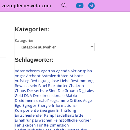
vozrojdeniesveta.com
Kategorien:
Kategorien
Schlagwörter:
Adrenochrom
Agartha
Agenda
Aktionsplan
Angst
Archont
Astralentitäten
Atlantis
Aufstieg
Bedingungslose Liebe
Bestimmung
Bewusstsein
Bibel
Bioroboter
Chakren
Chaos
Der sechste Sinn
Die Grauen
Digitales
Geld
DNA
Dreidimensionale Matrix
Dreidimensionale Programme
Drittes Auge
Ego
Egregor
Energie-Informations-
Komponente
Energien
Enthüllung
Entscheidender Kampf
Erdallianz
Erde
Ernährung
Erwachen
Feinstoffliche Körper
Fähigkeiten
Fünfte Dimension