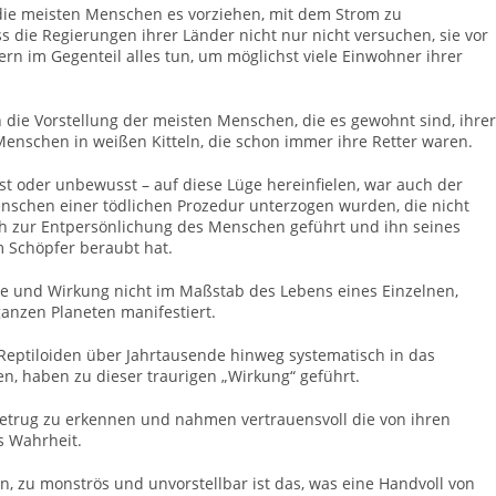
 die meisten Menschen es vorziehen, mit dem Strom zu
 die Regierungen ihrer Länder nicht nur nicht versuchen, sie vor
ern im Gegenteil alles tun, um möglichst viele Einwohner ihrer
 die Vorstellung der meisten Menschen, die es gewohnt sind, ihrer
enschen in weißen Kitteln, die schon immer ihre Retter waren.
st oder unbewusst – auf diese Lüge hereinfielen, war auch der
nschen einer tödlichen Prozedur unterzogen wurden, die nicht
ch zur Entpersönlichung des Menschen geführt und ihn seines
 Schöpfer beraubt hat.
che und Wirkung nicht im Maßstab des Lebens eines Einzelnen,
anzen Planeten manifestiert.
Reptiloiden über Jahrtausende hinweg systematisch in das
, haben zu dieser traurigen „Wirkung“ geführt.
Betrug zu erkennen und nahmen vertrauensvoll die von ihren
s Wahrheit.
en, zu monströs und unvorstellbar ist das, was eine Handvoll von