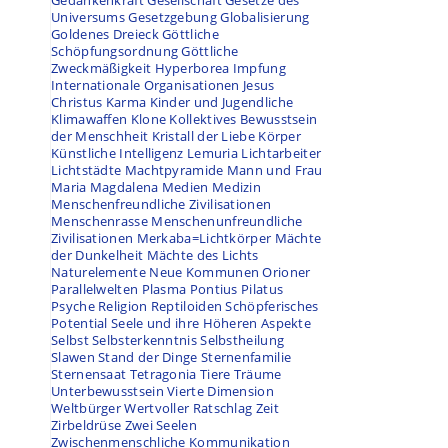
Gedankenkraft
Gesellschaft
Gesetze des
Universums
Gesetzgebung
Globalisierung
Goldenes Dreieck
Göttliche
Schöpfungsordnung
Göttliche
Zweckmäßigkeit
Hyperborea
Impfung
Internationale Organisationen
Jesus
Christus
Karma
Kinder und Jugendliche
Klimawaffen
Klone
Kollektives Bewusstsein
der Menschheit
Kristall der Liebe
Körper
Künstliche Intelligenz
Lemuria
Lichtarbeiter
Lichtstädte
Machtpyramide
Mann und Frau
Maria Magdalena
Medien
Medizin
Menschenfreundliche Zivilisationen
Menschenrasse
Menschenunfreundliche
Zivilisationen
Merkaba=Lichtkörper
Mächte
der Dunkelheit
Mächte des Lichts
Naturelemente
Neue Kommunen
Orioner
Parallelwelten
Plasma
Pontius Pilatus
Psyche
Religion
Reptiloiden
Schöpferisches
Potential
Seele und ihre Höheren Aspekte
Selbst
Selbsterkenntnis
Selbstheilung
Slawen
Stand der Dinge
Sternenfamilie
Sternensaat
Tetragonia
Tiere
Träume
Unterbewusstsein
Vierte Dimension
Weltbürger
Wertvoller Ratschlag
Zeit
Zirbeldrüse
Zwei Seelen
Zwischenmenschliche Kommunikation