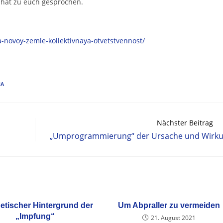
 hat zu euch gesprochen.
a-novoy-zemle-kollektivnaya-otvetstvennost/
MA
Nächster Beitrag
„Umprogrammierung“ der Ursache und Wirk
etischer Hintergrund der
Um Abpraller zu vermeiden
„Impfung“
21. August 2021