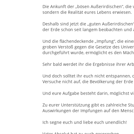
Die Ankunft der „bösen Außerirdischen“, die ve
sondern die Realität eures Lebens erwiesen.
Deshalb sind jetzt die „guten Außerirdischen“
der Erde schon seit langem beobachten und 
Und die flächendeckende „Impfung“, die eine
groben Verstoß gegen die Gesetze des Univer
durchgeführt wurde, ermöglicht es den Mächte
Sehr bald werdet ihr die Ergebnisse ihrer Ar
Und doch solltet ihr euch nicht entspannen, 
Versuche nicht auf, die Bevölkerung der Er
Und eure Aufgabe besteht darin, möglichst v
Zu eurer Unterstützung gibt es zahlreiche S
Auswirkungen der Impfungen auf den Mensche
Ich segne euch und liebe euch unendlich!
Vater Absolut hat zu euch gesprochen.