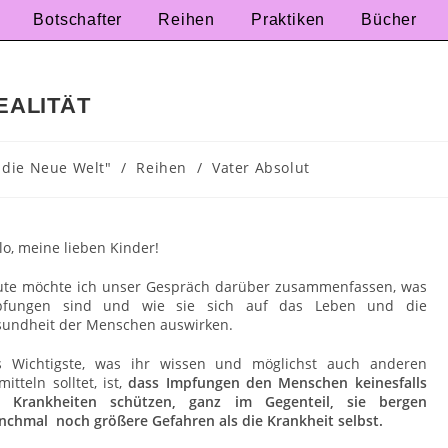
Botschafter
Reihen
Praktiken
Bücher
EALITÄT
 die Neue Welt"
/
Reihen
/
Vater Absolut
lo, meine lieben Kinder!
ute möchte ich unser Gespräch darüber zusammenfassen, was
pfungen sind und wie sie sich auf das Leben und die
undheit der Menschen auswirken.
s Wichtigste, was ihr wissen und möglichst auch anderen
mitteln solltet, ist,
dass Impfungen den Menschen keinesfalls
r Krankheiten schützen, ganz im Gegenteil, sie bergen
chmal noch größere Gefahren als die Krankheit selbst.