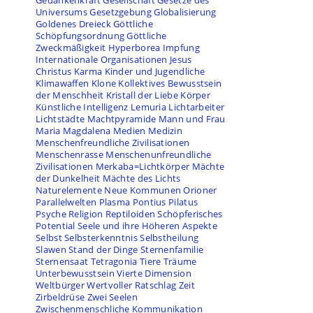
Gedankenkraft
Gesellschaft
Gesetze des
Universums
Gesetzgebung
Globalisierung
Goldenes Dreieck
Göttliche
Schöpfungsordnung
Göttliche
Zweckmäßigkeit
Hyperborea
Impfung
Internationale Organisationen
Jesus
Christus
Karma
Kinder und Jugendliche
Klimawaffen
Klone
Kollektives Bewusstsein
der Menschheit
Kristall der Liebe
Körper
Künstliche Intelligenz
Lemuria
Lichtarbeiter
Lichtstädte
Machtpyramide
Mann und Frau
Maria Magdalena
Medien
Medizin
Menschenfreundliche Zivilisationen
Menschenrasse
Menschenunfreundliche
Zivilisationen
Merkaba=Lichtkörper
Mächte
der Dunkelheit
Mächte des Lichts
Naturelemente
Neue Kommunen
Orioner
Parallelwelten
Plasma
Pontius Pilatus
Psyche
Religion
Reptiloiden
Schöpferisches
Potential
Seele und ihre Höheren Aspekte
Selbst
Selbsterkenntnis
Selbstheilung
Slawen
Stand der Dinge
Sternenfamilie
Sternensaat
Tetragonia
Tiere
Träume
Unterbewusstsein
Vierte Dimension
Weltbürger
Wertvoller Ratschlag
Zeit
Zirbeldrüse
Zwei Seelen
Zwischenmenschliche Kommunikation