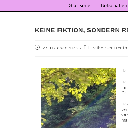
Startseite
Botschaften
KEINE FIKTION, SONDERN R
23. Oktober 2023
Reihe "Fenster in
Hal
He
Im
Ges
Da
ver
vo
man