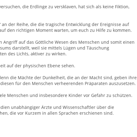
rsuchen, die Erdlinge zu versklaven, hat sich als keine Fiktion,
 an der Reihe, die die tragische Entwicklung der Ereignisse auf
auf den richtigen Moment warten, um euch zu Hilfe zu kommen.
n Angriff auf das Göttliche Wesen des Menschen und somit einen
sums darstellt, weil sie mittels Lügen und Täuschung
n des Lichts, aktiver zu wirken.
beit auf der physischen Ebene sehen.
denn die Mächte der Dunkelheit, die an der Macht sind, geben ihre
de diesen für den Menschen verheerenden Präparaten auszusetzen.
iele Menschen und insbesondere Kinder vor Gefahr zu schützen.
tudien unabhängiger Ärzte und Wissenschaftler über die
n, die vor Kurzem in allen Sprachen erschienen sind.