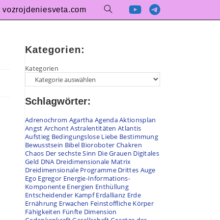
vozrojdeniesveta.com
Kategorien:
Kategorien
Schlagwörter:
Adrenochrom
Agartha
Agenda
Aktionsplan
Angst
Archont
Astralentitäten
Atlantis
Aufstieg
Bedingungslose Liebe
Bestimmung
Bewusstsein
Bibel
Bioroboter
Chakren
Chaos
Der sechste Sinn
Die Grauen
Digitales
Geld
DNA
Dreidimensionale Matrix
Dreidimensionale Programme
Drittes Auge
Ego
Egregor
Energie-Informations-
Komponente
Energien
Enthüllung
Entscheidender Kampf
Erdallianz
Erde
Ernährung
Erwachen
Feinstoffliche Körper
Fähigkeiten
Fünfte Dimension