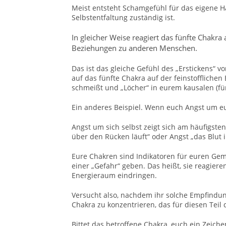
Meist entsteht Schamgefühl für das eigene Ha
Selbstentfaltung zuständig ist.
In gleicher Weise
reagiert d
as fünfte Chakra
Beziehungen zu anderen Menschen.
Das ist das gleiche Gefühl des „Erstickens“ v
auf das fünfte Chakra auf der feinstofflich
schmeißt und „Löcher“ in eurem kausalen (fün
Ein anderes Beispiel. Wenn euch Angst um eu
Angst um sich selbst zeigt sich am häufigst
über den Rücken läuft“ oder Angst „das Blut i
Eure Chakren sind Indikatoren für euren Gemü
einer „Gefahr“ geben. Das heißt, sie reagiere
Energieraum eindringen.
Versucht also, nachdem ihr solche Empfindu
Chakra zu konzentrieren, das für diesen Teil 
Bittet das betroffene Chakra, euch ein Zeiche