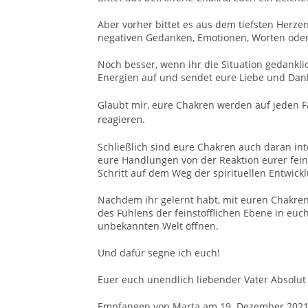
Aber vorher bittet es aus dem tiefsten Herze
negativen Gedanken, Emotionen, Worten od
Noch besser, wenn ihr die Situation gedanklic
Energien auf und sendet eure Liebe und Dank
Glaubt mir, eure Chakren werden auf jeden Fa
reagieren.
Schließlich sind eure Chakren auch daran int
eure Handlungen von der Reaktion eurer fein
Schritt auf dem Weg der spirituellen Entwickl
Nachdem ihr gelernt habt, mit euren Chakren
des Fühlens der feinstofflichen Ebene in euc
unbekannten Welt öffnen.
Und dafür segne ich euch!
Euer euch unendlich liebender Vater Absolut
Empfangen von Marta am 19. Dezember 202