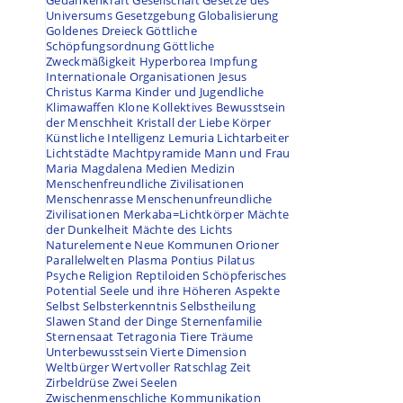
Gedankenkraft
Gesellschaft
Gesetze des
Universums
Gesetzgebung
Globalisierung
Goldenes Dreieck
Göttliche
Schöpfungsordnung
Göttliche
Zweckmäßigkeit
Hyperborea
Impfung
Internationale Organisationen
Jesus
Christus
Karma
Kinder und Jugendliche
Klimawaffen
Klone
Kollektives Bewusstsein
der Menschheit
Kristall der Liebe
Körper
Künstliche Intelligenz
Lemuria
Lichtarbeiter
Lichtstädte
Machtpyramide
Mann und Frau
Maria Magdalena
Medien
Medizin
Menschenfreundliche Zivilisationen
Menschenrasse
Menschenunfreundliche
Zivilisationen
Merkaba=Lichtkörper
Mächte
der Dunkelheit
Mächte des Lichts
Naturelemente
Neue Kommunen
Orioner
Parallelwelten
Plasma
Pontius Pilatus
Psyche
Religion
Reptiloiden
Schöpferisches
Potential
Seele und ihre Höheren Aspekte
Selbst
Selbsterkenntnis
Selbstheilung
Slawen
Stand der Dinge
Sternenfamilie
Sternensaat
Tetragonia
Tiere
Träume
Unterbewusstsein
Vierte Dimension
Weltbürger
Wertvoller Ratschlag
Zeit
Zirbeldrüse
Zwei Seelen
Zwischenmenschliche Kommunikation