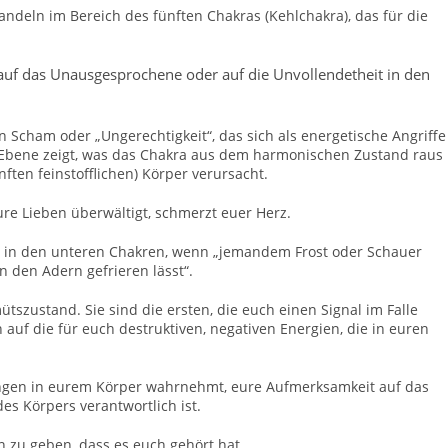
ndeln im Bereich des fünften Chakras (Kehlchakra), das für die
 auf das Unausgesprochene oder auf die Unvollendetheit in den
on Scham oder „Ungerechtigkeit“, das sich als energetische Angriffe
en Ebene zeigt, was das Chakra aus dem harmonischen Zustand raus
ften feinstofflichen) Körper verursacht.
re Lieben überwältigt, schmerzt euer Herz.
en in den unteren Chakren, wenn „jemandem Frost oder Schauer
n den Adern gefrieren lässt“.
tszustand. Sie sind die ersten, die euch einen Signal im Falle
n auf die für euch destruktiven, negativen Energien, die in euren
ngen in eurem Körper wahrnehmt, eure Aufmerksamkeit auf das
des Körpers verantwortlich ist.
n zu geben, dass es euch gehört hat.