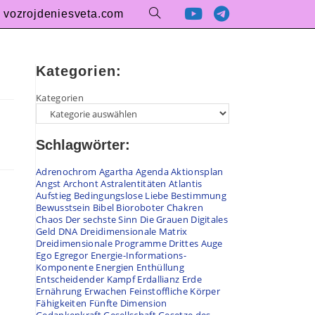
vozrojdeniesveta.com
Kategorien:
Kategorien
Schlagwörter:
Adrenochrom
Agartha
Agenda
Aktionsplan
Angst
Archont
Astralentitäten
Atlantis
Aufstieg
Bedingungslose Liebe
Bestimmung
Bewusstsein
Bibel
Bioroboter
Chakren
Chaos
Der sechste Sinn
Die Grauen
Digitales
Geld
DNA
Dreidimensionale Matrix
Dreidimensionale Programme
Drittes Auge
Ego
Egregor
Energie-Informations-
Komponente
Energien
Enthüllung
Entscheidender Kampf
Erdallianz
Erde
Ernährung
Erwachen
Feinstoffliche Körper
Fähigkeiten
Fünfte Dimension