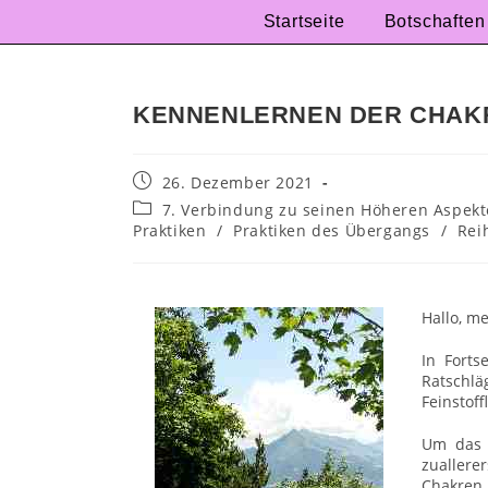
Startseite
Botschaften
KENNENLERNEN DER CHAK
26. Dezember 2021
7. Verbindung zu seinen Höheren Aspekte
Praktiken
/
Praktiken des Übergangs
/
Rei
Hallo, m
In Fort
Ratschl
Feinstoff
Um das F
zualler
Chakren 