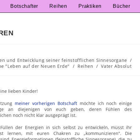
Botschafter
Reihen
Praktiken
Bücher
REN
n und Entwicklung seiner feinstofflichen Sinnesorgane
/
he "Leben auf der Neuen Erde"
/
Reihen
/
Vater Absolut
eine lieben Kinder!
setzung
meiner vorherigen Botschaft
möchte ich noch einige
äge an diejenigen von euch geben, deren Fühlen des
lichen noch nicht klar ausgeprägt ist.
üllen der Energien in sich selbst zu entwickeln, müsst ihr
erst lernen, mit euren Chakren zu „kommunizieren“. Die
sind Energieformationen (feinstoffliche Sinnesorgane), die zu