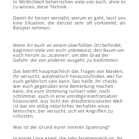
In Wirklichkeit beherrschen viele von euch, ohne es
zu wissen,
diese Technik
.
Damit ihr besser versteht, worum es geht, lasst uns
eine
Situation, die
derzeit sehr oft vorkommt, als
Beispiel nehmen
.
Wenn ihr euch an einem überfüllten Ort befindet,
beginnen viele von euch unbewusst, den Raum um
euch herum zu „scannen“, um den Grad der
Gefahr, die von anderen ausgeht, zu bestimmen.
Das betrifft hauptsächlich das Tragen von Masken.
Ihr versucht, automatisch herauszufinden, wer für
euch gefährlich sein kann.
Das heißt, ihr checkt,
wer euch gegenüber eine Bemerkung machen
kann, die eure Stimmung ruiniert oder, noch
schlimmer, euch in eine unnötige Konfrontation
hineinzieht. Aus Sicht der dreidimensionalen Welt
ist das ein völlig natürliches Verhalten eines
Menschen, der versucht, sich vor Angriffen zu
schützen.
Was ist der Grund eurer inneren Spannung?
In erster Linie Angst, die sehr facettenreich ist. Ihr