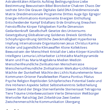
Astralentitäten
Atlantis
Aufstieg
Bedingungslose Liebe
Bestimmung
Bewusstsein
Bibel
Bioroboter
Chakren
Chaos
Der
sechste Sinn
Die Grauen
Digitales Geld
DNA
Dreidimensionale
Matrix
Dreidimensionale Programme
Drittes Auge
Ego
Egregor
Energie-Informations-Komponente
Energien
Enthüllung
Entscheidender Kampf
Erdallianz
Erde
Ernährung
Erwachen
Feinstoffliche Körper
Fähigkeiten
Fünfte Dimension
Gedankenkraft
Gesellschaft
Gesetze des Universums
Gesetzgebung
Globalisierung
Goldenes Dreieck
Göttliche
Schöpfungsordnung
Göttliche Zweckmäßigkeit
Hyperborea
Impfung
Internationale Organisationen
Jesus Christus
Karma
Kinder und Jugendliche
Klimawaffen
Klone
Kollektives
Bewusstsein der Menschheit
Kristall der Liebe
Körper
Künstliche
Intelligenz
Lemuria
Lichtarbeiter
Lichtstädte
Machtpyramide
Mann und Frau
Maria Magdalena
Medien
Medizin
Menschenfreundliche Zivilisationen
Menschenrasse
Menschenunfreundliche Zivilisationen
Merkaba=Lichtkörper
Mächte der Dunkelheit
Mächte des Lichts
Naturelemente
Neue
Kommunen
Orioner
Parallelwelten
Plasma
Pontius Pilatus
Psyche
Religion
Reptiloiden
Schöpferisches Potential
Seele und
ihre Höheren Aspekte
Selbst
Selbsterkenntnis
Selbstheilung
Slawen
Stand der Dinge
Sternenfamilie
Sternensaat
Tetragonia
Tiere
Träume
Unterbewusstsein
Vierte Dimension
Weltbürger
Wertvoller Ratschlag
Zeit
Zirbeldrüse
Zwei Seelen
Zwischenmenschliche Kommunikation
Übergang