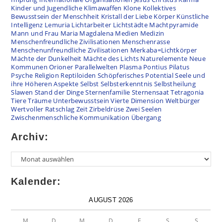
Kinder und Jugendliche
Klimawaffen
Klone
Kollektives
Bewusstsein der Menschheit
Kristall der Liebe
Körper
Künstliche
Intelligenz
Lemuria
Lichtarbeiter
Lichtstädte
Machtpyramide
Mann und Frau
Maria Magdalena
Medien
Medizin
Menschenfreundliche Zivilisationen
Menschenrasse
Menschenunfreundliche Zivilisationen
Merkaba=Lichtkörper
Mächte der Dunkelheit
Mächte des Lichts
Naturelemente
Neue
Kommunen
Orioner
Parallelwelten
Plasma
Pontius Pilatus
Psyche
Religion
Reptiloiden
Schöpferisches Potential
Seele und
ihre Höheren Aspekte
Selbst
Selbsterkenntnis
Selbstheilung
Slawen
Stand der Dinge
Sternenfamilie
Sternensaat
Tetragonia
Tiere
Träume
Unterbewusstsein
Vierte Dimension
Weltbürger
Wertvoller Ratschlag
Zeit
Zirbeldrüse
Zwei Seelen
Zwischenmenschliche Kommunikation
Übergang
Archiv:
Kalender:
AUGUST 2026
M
D
M
D
F
S
S