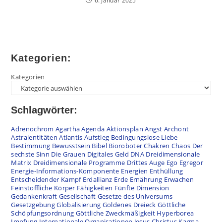
6. Januar 2025
Kategorien:
Kategorien
Schlagwörter:
Adrenochrom
Agartha
Agenda
Aktionsplan
Angst
Archont
Astralentitäten
Atlantis
Aufstieg
Bedingungslose Liebe
Bestimmung
Bewusstsein
Bibel
Bioroboter
Chakren
Chaos
Der
sechste Sinn
Die Grauen
Digitales Geld
DNA
Dreidimensionale
Matrix
Dreidimensionale Programme
Drittes Auge
Ego
Egregor
Energie-Informations-Komponente
Energien
Enthüllung
Entscheidender Kampf
Erdallianz
Erde
Ernährung
Erwachen
Feinstoffliche Körper
Fähigkeiten
Fünfte Dimension
Gedankenkraft
Gesellschaft
Gesetze des Universums
Gesetzgebung
Globalisierung
Goldenes Dreieck
Göttliche
Schöpfungsordnung
Göttliche Zweckmäßigkeit
Hyperborea
Impfung
Internationale Organisationen
Jesus Christus
Karma