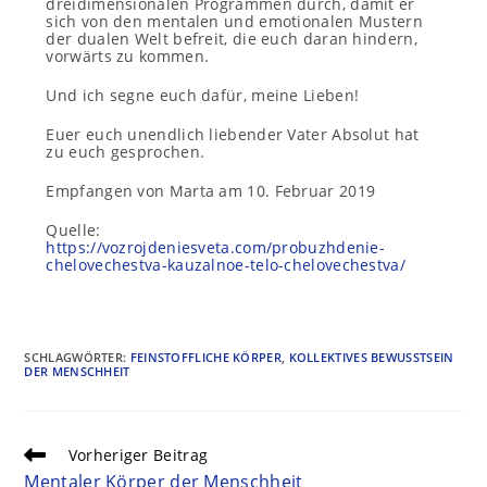
dreidimensionalen Programmen durch, damit er
sich von den mentalen und emotionalen Mustern
der dualen Welt befreit, die euch daran hindern,
vorwärts zu kommen.
Und ich segne euch dafür, meine Lieben!
Euer euch unendlich liebender Vater Absolut hat
zu euch gesprochen.
Empfangen von Marta am 10. Februar 2019
Quelle:
https://vozrojdeniesveta.com/probuzhdenie-
chelovechestva-kauzalnoe-telo-chelovechestva/
SCHLAGWÖRTER
:
FEINSTOFFLICHE KÖRPER
,
KOLLEKTIVES BEWUSSTSEIN
DER MENSCHHEIT
Vorheriger Beitrag
Mentaler Körper der Menschheit