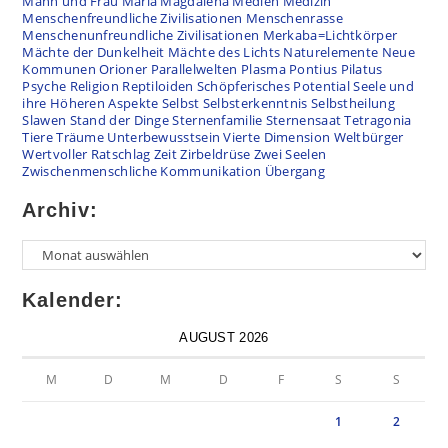
Mann und Frau
Maria Magdalena
Medien
Medizin
Menschenfreundliche Zivilisationen
Menschenrasse
Menschenunfreundliche Zivilisationen
Merkaba=Lichtkörper
Mächte der Dunkelheit
Mächte des Lichts
Naturelemente
Neue
Kommunen
Orioner
Parallelwelten
Plasma
Pontius Pilatus
Psyche
Religion
Reptiloiden
Schöpferisches Potential
Seele und
ihre Höheren Aspekte
Selbst
Selbsterkenntnis
Selbstheilung
Slawen
Stand der Dinge
Sternenfamilie
Sternensaat
Tetragonia
Tiere
Träume
Unterbewusstsein
Vierte Dimension
Weltbürger
Wertvoller Ratschlag
Zeit
Zirbeldrüse
Zwei Seelen
Zwischenmenschliche Kommunikation
Übergang
Archiv:
Kalender:
AUGUST 2026
M
D
M
D
F
S
S
1
2