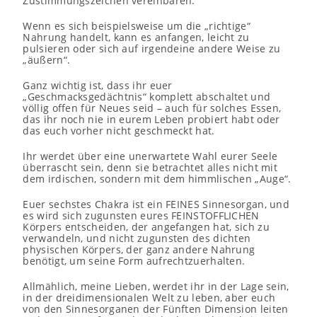
Zustimmungszeichen vereinbaren.
Wenn es sich beispielsweise um die „richtige“
Nahrung handelt, kann es anfangen, leicht zu
pulsieren oder sich auf irgendeine andere Weise zu
„äußern“.
Ganz wichtig ist, dass ihr euer
„Geschmacksgedächtnis“ komplett abschaltet und
völlig offen für Neues seid – auch für solches Essen,
das ihr noch nie in eurem Leben probiert habt oder
das euch vorher nicht geschmeckt hat.
Ihr werdet über eine unerwartete Wahl eurer Seele
überrascht sein, denn sie betrachtet alles nicht mit
dem irdischen, sondern mit dem himmlischen „Auge“.
Euer sechstes Chakra ist ein FEINES Sinnesorgan, und
es wird sich zugunsten eures FEINSTOFFLICHEN
Körpers entscheiden, der angefangen hat, sich zu
verwandeln, und nicht zugunsten des dichten
physischen Körpers, der ganz andere Nahrung
benötigt, um seine Form aufrechtzuerhalten.
Allmählich, meine Lieben, werdet ihr in der Lage sein,
in der dreidimensionalen Welt zu leben, aber euch
von den Sinnesorganen der Fünften Dimension leiten