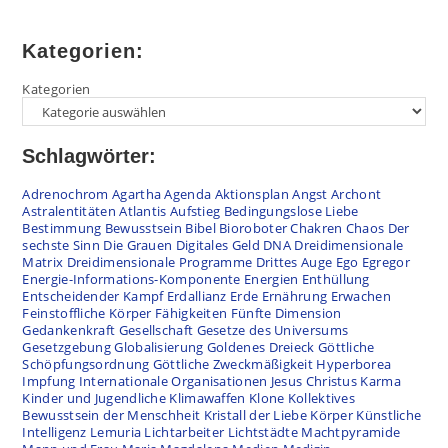
Kategorien:
Kategorien
Schlagwörter:
Adrenochrom
Agartha
Agenda
Aktionsplan
Angst
Archont
Astralentitäten
Atlantis
Aufstieg
Bedingungslose Liebe
Bestimmung
Bewusstsein
Bibel
Bioroboter
Chakren
Chaos
Der
sechste Sinn
Die Grauen
Digitales Geld
DNA
Dreidimensionale
Matrix
Dreidimensionale Programme
Drittes Auge
Ego
Egregor
Energie-Informations-Komponente
Energien
Enthüllung
Entscheidender Kampf
Erdallianz
Erde
Ernährung
Erwachen
Feinstoffliche Körper
Fähigkeiten
Fünfte Dimension
Gedankenkraft
Gesellschaft
Gesetze des Universums
Gesetzgebung
Globalisierung
Goldenes Dreieck
Göttliche
Schöpfungsordnung
Göttliche Zweckmäßigkeit
Hyperborea
Impfung
Internationale Organisationen
Jesus Christus
Karma
Kinder und Jugendliche
Klimawaffen
Klone
Kollektives
Bewusstsein der Menschheit
Kristall der Liebe
Körper
Künstliche
Intelligenz
Lemuria
Lichtarbeiter
Lichtstädte
Machtpyramide