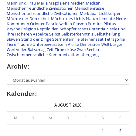
Mann und Frau
Maria Magdalena
Medien
Medizin
Menschenfreundliche Zivilisationen
Menschenrasse
Menschenunfreundliche Zivilisationen
Merkaba=Lichtkörper
Mächte der Dunkelheit
Mächte des Lichts
Naturelemente
Neue
Kommunen
Orioner
Parallelwelten
Plasma
Pontius Pilatus
Psyche
Religion
Reptiloiden
Schöpferisches Potential
Seele und
ihre Höheren Aspekte
Selbst
Selbsterkenntnis
Selbstheilung
Slawen
Stand der Dinge
Sternenfamilie
Sternensaat
Tetragonia
Tiere
Träume
Unterbewusstsein
Vierte Dimension
Weltbürger
Wertvoller Ratschlag
Zeit
Zirbeldrüse
Zwei Seelen
Zwischenmenschliche Kommunikation
Übergang
Archiv:
Kalender:
AUGUST 2026
M
D
M
D
F
S
S
1
2