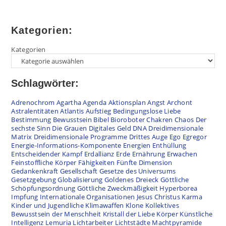
Kategorien:
Kategorien
Schlagwörter:
Adrenochrom
Agartha
Agenda
Aktionsplan
Angst
Archont
Astralentitäten
Atlantis
Aufstieg
Bedingungslose Liebe
Bestimmung
Bewusstsein
Bibel
Bioroboter
Chakren
Chaos
Der
sechste Sinn
Die Grauen
Digitales Geld
DNA
Dreidimensionale
Matrix
Dreidimensionale Programme
Drittes Auge
Ego
Egregor
Energie-Informations-Komponente
Energien
Enthüllung
Entscheidender Kampf
Erdallianz
Erde
Ernährung
Erwachen
Feinstoffliche Körper
Fähigkeiten
Fünfte Dimension
Gedankenkraft
Gesellschaft
Gesetze des Universums
Gesetzgebung
Globalisierung
Goldenes Dreieck
Göttliche
Schöpfungsordnung
Göttliche Zweckmäßigkeit
Hyperborea
Impfung
Internationale Organisationen
Jesus Christus
Karma
Kinder und Jugendliche
Klimawaffen
Klone
Kollektives
Bewusstsein der Menschheit
Kristall der Liebe
Körper
Künstliche
Intelligenz
Lemuria
Lichtarbeiter
Lichtstädte
Machtpyramide