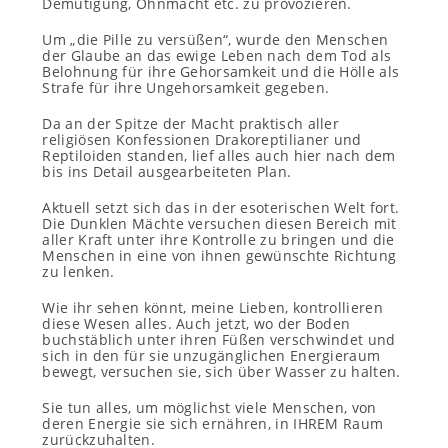
Demütigung, Ohnmacht etc. zu provozieren.
Um „die Pille zu versüßen“, wurde den Menschen
der Glaube an das ewige Leben nach dem Tod als
Belohnung für ihre Gehorsamkeit und die Hölle als
Strafe für ihre Ungehorsamkeit gegeben.
Da an der Spitze der Macht praktisch aller
religiösen Konfessionen Drakoreptilianer und
Reptiloiden standen, lief alles auch hier nach dem
bis ins Detail ausgearbeiteten Plan.
Aktuell setzt sich das in der esoterischen Welt fort.
Die Dunklen Mächte versuchen diesen Bereich mit
aller Kraft unter ihre Kontrolle zu bringen und die
Menschen in eine von ihnen gewünschte Richtung
zu lenken.
Wie ihr sehen könnt, meine Lieben, kontrollieren
diese Wesen alles. Auch jetzt, wo der Boden
buchstäblich unter ihren Füßen verschwindet und
sich in den für sie unzugänglichen Energieraum
bewegt, versuchen sie, sich über Wasser zu halten.
Sie tun alles, um möglichst viele Menschen, von
deren Energie sie sich ernähren, in IHREM Raum
zurückzuhalten.