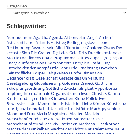
Kategorien
Schlagwörter:
Adrenochrom
Agartha
Agenda
Aktionsplan
Angst
Archont
Astralentitäten
Atlantis
Aufstieg
Bedingungslose Liebe
Bestimmung
Bewusstsein
Bibel
Bioroboter
Chakren
Chaos
Der
sechste Sinn
Die Grauen
Digitales Geld
DNA
Dreidimensionale
Matrix
Dreidimensionale Programme
Drittes Auge
Ego
Egregor
Energie-Informations-Komponente
Energien
Enthüllung
Entscheidender Kampf
Erdallianz
Erde
Ernährung
Erwachen
Feinstoffliche Körper
Fähigkeiten
Fünfte Dimension
Gedankenkraft
Gesellschaft
Gesetze des Universums
Gesetzgebung
Globalisierung
Goldenes Dreieck
Göttliche
Schöpfungsordnung
Göttliche Zweckmäßigkeit
Hyperborea
Impfung
Internationale Organisationen
Jesus Christus
Karma
Kinder und Jugendliche
Klimawaffen
Klone
Kollektives
Bewusstsein der Menschheit
Kristall der Liebe
Körper
Künstliche
Intelligenz
Lemuria
Lichtarbeiter
Lichtstädte
Machtpyramide
Mann und Frau
Maria Magdalena
Medien
Medizin
Menschenfreundliche Zivilisationen
Menschenrasse
Menschenunfreundliche Zivilisationen
Merkaba=Lichtkörper
Mächte der Dunkelheit
Mächte des Lichts
Naturelemente
Neue