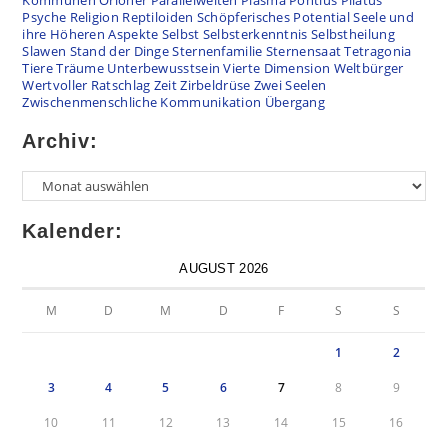
Kommunen
Orioner
Parallelwelten
Plasma
Pontius Pilatus
Psyche
Religion
Reptiloiden
Schöpferisches Potential
Seele und
ihre Höheren Aspekte
Selbst
Selbsterkenntnis
Selbstheilung
Slawen
Stand der Dinge
Sternenfamilie
Sternensaat
Tetragonia
Tiere
Träume
Unterbewusstsein
Vierte Dimension
Weltbürger
Wertvoller Ratschlag
Zeit
Zirbeldrüse
Zwei Seelen
Zwischenmenschliche Kommunikation
Übergang
Archiv:
Kalender:
AUGUST 2026
M
D
M
D
F
S
S
1
2
3
4
5
6
7
8
9
10
11
12
13
14
15
16