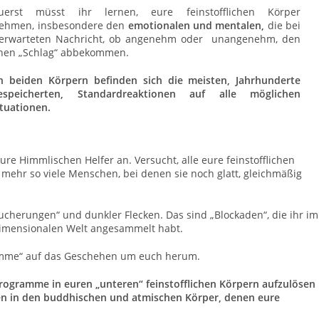
erst müsst ihr lernen, eure feinstofflichen Körper
ehmen, insbesondere den
emotionalen und mentalen,
die bei
nerwarteten Nachricht, ob angenehm oder unangenehm, den
chen „Schlag“ abbekommen.
n beiden Körpern befinden sich die meisten, Jahrhunderte
speicherten, Standardreaktionen auf alle möglichen
tuationen.
eure Himmlischen Helfer an. Versucht, alle eure feinstofflichen
t mehr so viele Menschen, bei denen sie noch glatt, gleichmäßig
ucherungen“ und dunkler Flecken. Das sind „Blockaden“, die ihr im
idimensionalen Welt angesammelt habt.
amme“ auf das Geschehen um euch herum.
 Programme in euren „unteren“ feinstofflichen Körpern aufzulösen
n in den buddhischen und atmischen Körper, denen eure