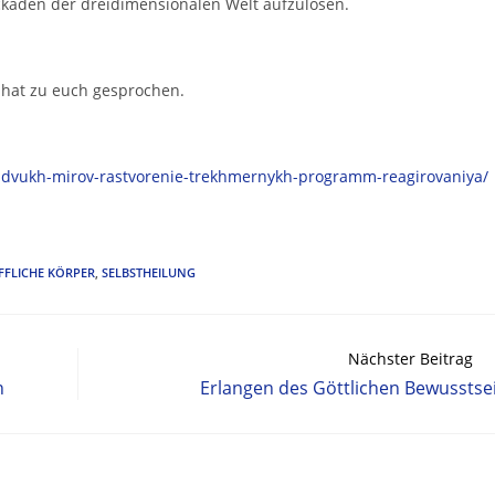
lockaden der dreidimensionalen Welt aufzulösen.
 hat zu euch gesprochen.
ie-dvukh-mirov-rastvorenie-trekhmernykh-programm-reagirovaniya/
FFLICHE KÖRPER
,
SELBSTHEILUNG
Nächster Beitrag
n
Erlangen des Göttlichen Bewusstse