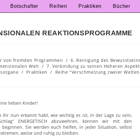
Botschafter
Reihen
Praktiken
Bücher
ENSIONALEN REAKTIONSPROGRAMME
rper von fremden Programmen
/
6. Reinigung des Bewusstsein
mensionalen Welt
/
7. Verbindung zu seinen Höheren Aspek
esorgane
/
Praktiken
/
Reihe "Verschmelzung zweier Welten
eine lieben Kinder!
ihr nun erkannt habt, wie wichtig es ist, in der Lage zu sein,
Schlag“ ENERGETISCH abzuwehren, können wir mit den
beginnen. Sie werden euch helfen, in jeder Situation, selbst
 extremen, weise und ruhig zu bleiben.