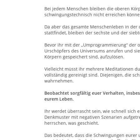
Bei jedem Menschen bleiben die oberen Körpe
schwingungstechnisch nicht erreichen könne
Da aber das gesamte Menschenleben in der d
stattfindet, bleiben der sechste und der sieb
Bevor ihr mit der „Umprogrammierung“ der ob
Urschöpfers des Universums anrufen und sie b
Körpern gespeichert sind, aufzulösen.
Vielleicht müsst ihr mehrere Meditationen d
vollständig gereinigt sind.
Diejenigen, die sc
wahrnehmen.
Beobachtet sorgfältig euer Verhalten, insbes
eurem Leben.
Ihr werdet überrascht sein, wie schnell sich
Denkmuster mit negativen Szenarien aufgetre
herrschen, was geschieht.
Das bedeutet, dass die Schwingungen eurer un