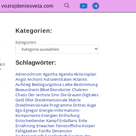
vozrojdeniesveta.com
Kategorien:
Kategorien
s
Schlagwörter:
ten
"
Adrenochrom
Agartha
Agenda
Aktionsplan
Angst
Archont
Astralentitäten
Atlantis
Aufstieg
Bedingungslose Liebe
Bestimmung
Bewusstsein
Bibel
Bioroboter
Chakren
Chaos
Der sechste Sinn
Die Grauen
Digitales
Geld
DNA
Dreidimensionale Matrix
Dreidimensionale Programme
Drittes Auge
Ego
Egregor
Energie-Informations-
Komponente
Energien
Enthüllung
Entscheidender Kampf
Erdallianz
Erde
Ernährung
Erwachen
Feinstoffliche Körper
Fähigkeiten
Fünfte Dimension