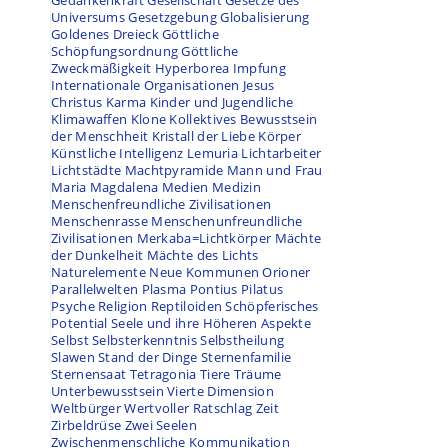
Gedankenkraft
Gesellschaft
Gesetze des
Universums
Gesetzgebung
Globalisierung
Goldenes Dreieck
Göttliche
Schöpfungsordnung
Göttliche
Zweckmäßigkeit
Hyperborea
Impfung
Internationale Organisationen
Jesus
Christus
Karma
Kinder und Jugendliche
Klimawaffen
Klone
Kollektives Bewusstsein
der Menschheit
Kristall der Liebe
Körper
Künstliche Intelligenz
Lemuria
Lichtarbeiter
Lichtstädte
Machtpyramide
Mann und Frau
Maria Magdalena
Medien
Medizin
Menschenfreundliche Zivilisationen
Menschenrasse
Menschenunfreundliche
Zivilisationen
Merkaba=Lichtkörper
Mächte
der Dunkelheit
Mächte des Lichts
Naturelemente
Neue Kommunen
Orioner
Parallelwelten
Plasma
Pontius Pilatus
Psyche
Religion
Reptiloiden
Schöpferisches
Potential
Seele und ihre Höheren Aspekte
Selbst
Selbsterkenntnis
Selbstheilung
Slawen
Stand der Dinge
Sternenfamilie
Sternensaat
Tetragonia
Tiere
Träume
Unterbewusstsein
Vierte Dimension
Weltbürger
Wertvoller Ratschlag
Zeit
Zirbeldrüse
Zwei Seelen
Zwischenmenschliche Kommunikation