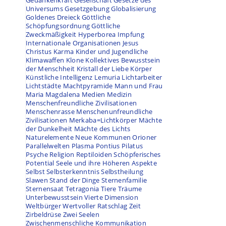
Gedankenkraft
Gesellschaft
Gesetze des
Universums
Gesetzgebung
Globalisierung
Goldenes Dreieck
Göttliche
Schöpfungsordnung
Göttliche
Zweckmäßigkeit
Hyperborea
Impfung
Internationale Organisationen
Jesus
Christus
Karma
Kinder und Jugendliche
Klimawaffen
Klone
Kollektives Bewusstsein
der Menschheit
Kristall der Liebe
Körper
Künstliche Intelligenz
Lemuria
Lichtarbeiter
Lichtstädte
Machtpyramide
Mann und Frau
Maria Magdalena
Medien
Medizin
Menschenfreundliche Zivilisationen
Menschenrasse
Menschenunfreundliche
Zivilisationen
Merkaba=Lichtkörper
Mächte
der Dunkelheit
Mächte des Lichts
Naturelemente
Neue Kommunen
Orioner
Parallelwelten
Plasma
Pontius Pilatus
Psyche
Religion
Reptiloiden
Schöpferisches
Potential
Seele und ihre Höheren Aspekte
Selbst
Selbsterkenntnis
Selbstheilung
Slawen
Stand der Dinge
Sternenfamilie
Sternensaat
Tetragonia
Tiere
Träume
Unterbewusstsein
Vierte Dimension
Weltbürger
Wertvoller Ratschlag
Zeit
Zirbeldrüse
Zwei Seelen
Zwischenmenschliche Kommunikation