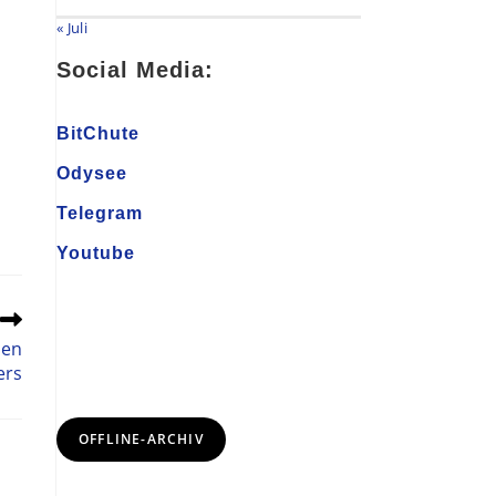
« Juli
Social Media:
BitChute
Odysee
Telegram
Youtube
nen
ers
OFFLINE-ARCHIV