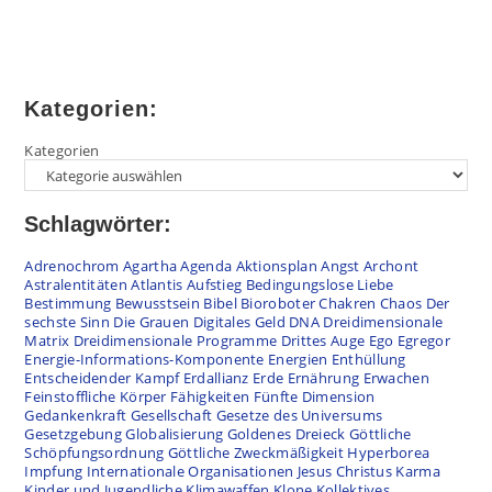
Kategorien:
Kategorien
Schlagwörter:
Adrenochrom
Agartha
Agenda
Aktionsplan
Angst
Archont
Astralentitäten
Atlantis
Aufstieg
Bedingungslose Liebe
Bestimmung
Bewusstsein
Bibel
Bioroboter
Chakren
Chaos
Der
sechste Sinn
Die Grauen
Digitales Geld
DNA
Dreidimensionale
Matrix
Dreidimensionale Programme
Drittes Auge
Ego
Egregor
Energie-Informations-Komponente
Energien
Enthüllung
Entscheidender Kampf
Erdallianz
Erde
Ernährung
Erwachen
Feinstoffliche Körper
Fähigkeiten
Fünfte Dimension
Gedankenkraft
Gesellschaft
Gesetze des Universums
Gesetzgebung
Globalisierung
Goldenes Dreieck
Göttliche
Schöpfungsordnung
Göttliche Zweckmäßigkeit
Hyperborea
Impfung
Internationale Organisationen
Jesus Christus
Karma
Kinder und Jugendliche
Klimawaffen
Klone
Kollektives