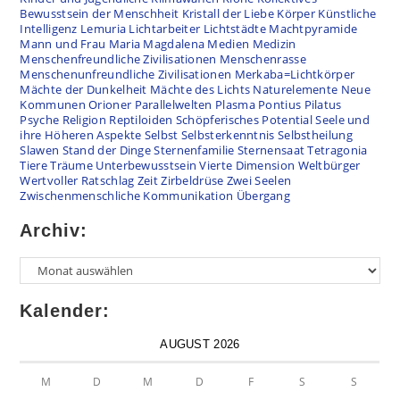
Bewusstsein der Menschheit
Kristall der Liebe
Körper
Künstliche
Intelligenz
Lemuria
Lichtarbeiter
Lichtstädte
Machtpyramide
Mann und Frau
Maria Magdalena
Medien
Medizin
Menschenfreundliche Zivilisationen
Menschenrasse
Menschenunfreundliche Zivilisationen
Merkaba=Lichtkörper
Mächte der Dunkelheit
Mächte des Lichts
Naturelemente
Neue
Kommunen
Orioner
Parallelwelten
Plasma
Pontius Pilatus
Psyche
Religion
Reptiloiden
Schöpferisches Potential
Seele und
ihre Höheren Aspekte
Selbst
Selbsterkenntnis
Selbstheilung
Slawen
Stand der Dinge
Sternenfamilie
Sternensaat
Tetragonia
Tiere
Träume
Unterbewusstsein
Vierte Dimension
Weltbürger
Wertvoller Ratschlag
Zeit
Zirbeldrüse
Zwei Seelen
Zwischenmenschliche Kommunikation
Übergang
Archiv:
Kalender:
AUGUST 2026
M
D
M
D
F
S
S