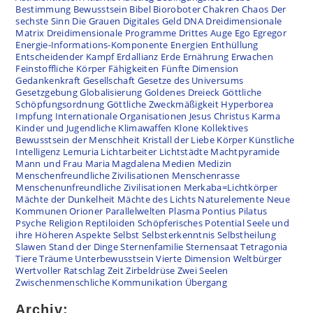
Bestimmung
Bewusstsein
Bibel
Bioroboter
Chakren
Chaos
Der
sechste Sinn
Die Grauen
Digitales Geld
DNA
Dreidimensionale
Matrix
Dreidimensionale Programme
Drittes Auge
Ego
Egregor
Energie-Informations-Komponente
Energien
Enthüllung
Entscheidender Kampf
Erdallianz
Erde
Ernährung
Erwachen
Feinstoffliche Körper
Fähigkeiten
Fünfte Dimension
Gedankenkraft
Gesellschaft
Gesetze des Universums
Gesetzgebung
Globalisierung
Goldenes Dreieck
Göttliche
Schöpfungsordnung
Göttliche Zweckmäßigkeit
Hyperborea
Impfung
Internationale Organisationen
Jesus Christus
Karma
Kinder und Jugendliche
Klimawaffen
Klone
Kollektives
Bewusstsein der Menschheit
Kristall der Liebe
Körper
Künstliche
Intelligenz
Lemuria
Lichtarbeiter
Lichtstädte
Machtpyramide
Mann und Frau
Maria Magdalena
Medien
Medizin
Menschenfreundliche Zivilisationen
Menschenrasse
Menschenunfreundliche Zivilisationen
Merkaba=Lichtkörper
Mächte der Dunkelheit
Mächte des Lichts
Naturelemente
Neue
Kommunen
Orioner
Parallelwelten
Plasma
Pontius Pilatus
Psyche
Religion
Reptiloiden
Schöpferisches Potential
Seele und
ihre Höheren Aspekte
Selbst
Selbsterkenntnis
Selbstheilung
Slawen
Stand der Dinge
Sternenfamilie
Sternensaat
Tetragonia
Tiere
Träume
Unterbewusstsein
Vierte Dimension
Weltbürger
Wertvoller Ratschlag
Zeit
Zirbeldrüse
Zwei Seelen
Zwischenmenschliche Kommunikation
Übergang
Archiv: