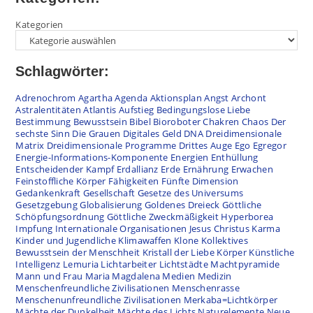
Kategorien
Schlagwörter:
Adrenochrom
Agartha
Agenda
Aktionsplan
Angst
Archont
Astralentitäten
Atlantis
Aufstieg
Bedingungslose Liebe
Bestimmung
Bewusstsein
Bibel
Bioroboter
Chakren
Chaos
Der
sechste Sinn
Die Grauen
Digitales Geld
DNA
Dreidimensionale
Matrix
Dreidimensionale Programme
Drittes Auge
Ego
Egregor
Energie-Informations-Komponente
Energien
Enthüllung
Entscheidender Kampf
Erdallianz
Erde
Ernährung
Erwachen
Feinstoffliche Körper
Fähigkeiten
Fünfte Dimension
Gedankenkraft
Gesellschaft
Gesetze des Universums
Gesetzgebung
Globalisierung
Goldenes Dreieck
Göttliche
Schöpfungsordnung
Göttliche Zweckmäßigkeit
Hyperborea
Impfung
Internationale Organisationen
Jesus Christus
Karma
Kinder und Jugendliche
Klimawaffen
Klone
Kollektives
Bewusstsein der Menschheit
Kristall der Liebe
Körper
Künstliche
Intelligenz
Lemuria
Lichtarbeiter
Lichtstädte
Machtpyramide
Mann und Frau
Maria Magdalena
Medien
Medizin
Menschenfreundliche Zivilisationen
Menschenrasse
Menschenunfreundliche Zivilisationen
Merkaba=Lichtkörper
Mächte der Dunkelheit
Mächte des Lichts
Naturelemente
Neue