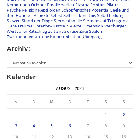
Kommunen
Orioner
Parallelwelten
Plasma
Pontius Pilatus
Psyche
Religion
Reptiloiden
Schöpferisches Potential
Seele und
ihre Höheren Aspekte
Selbst
Selbsterkenntnis
Selbstheilung
Slawen
Stand der Dinge
Sternenfamilie
Sternensaat
Tetragonia
Tiere
Träume
Unterbewusstsein
Vierte Dimension
Weltbürger
Wertvoller Ratschlag
Zeit
Zirbeldrüse
Zwei Seelen
Zwischenmenschliche Kommunikation
Übergang
Archiv:
Kalender:
AUGUST 2026
M
D
M
D
F
S
S
1
2
3
4
5
6
7
8
9
10
11
12
13
14
15
16