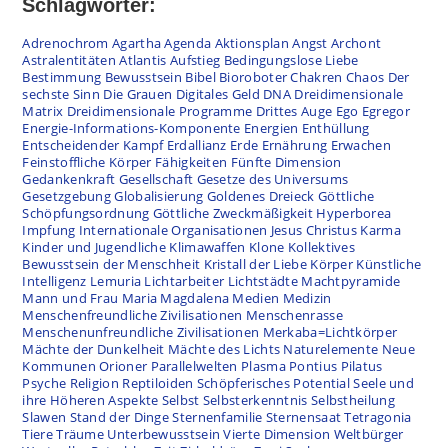
Schlagwörter:
Adrenochrom
Agartha
Agenda
Aktionsplan
Angst
Archont
Astralentitäten
Atlantis
Aufstieg
Bedingungslose Liebe
Bestimmung
Bewusstsein
Bibel
Bioroboter
Chakren
Chaos
Der
sechste Sinn
Die Grauen
Digitales Geld
DNA
Dreidimensionale
Matrix
Dreidimensionale Programme
Drittes Auge
Ego
Egregor
Energie-Informations-Komponente
Energien
Enthüllung
Entscheidender Kampf
Erdallianz
Erde
Ernährung
Erwachen
Feinstoffliche Körper
Fähigkeiten
Fünfte Dimension
Gedankenkraft
Gesellschaft
Gesetze des Universums
Gesetzgebung
Globalisierung
Goldenes Dreieck
Göttliche
Schöpfungsordnung
Göttliche Zweckmäßigkeit
Hyperborea
Impfung
Internationale Organisationen
Jesus Christus
Karma
Kinder und Jugendliche
Klimawaffen
Klone
Kollektives
Bewusstsein der Menschheit
Kristall der Liebe
Körper
Künstliche
Intelligenz
Lemuria
Lichtarbeiter
Lichtstädte
Machtpyramide
Mann und Frau
Maria Magdalena
Medien
Medizin
Menschenfreundliche Zivilisationen
Menschenrasse
Menschenunfreundliche Zivilisationen
Merkaba=Lichtkörper
Mächte der Dunkelheit
Mächte des Lichts
Naturelemente
Neue
Kommunen
Orioner
Parallelwelten
Plasma
Pontius Pilatus
Psyche
Religion
Reptiloiden
Schöpferisches Potential
Seele und
ihre Höheren Aspekte
Selbst
Selbsterkenntnis
Selbstheilung
Slawen
Stand der Dinge
Sternenfamilie
Sternensaat
Tetragonia
Tiere
Träume
Unterbewusstsein
Vierte Dimension
Weltbürger