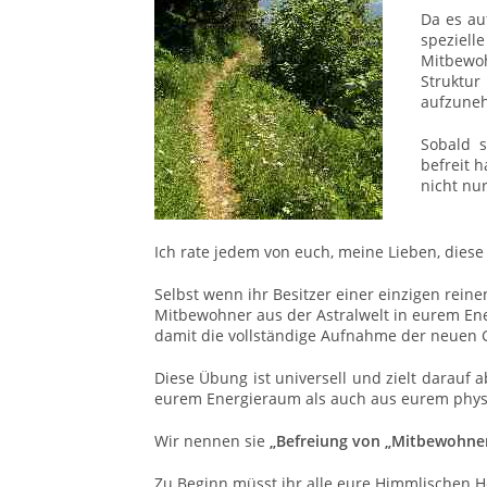
Da es au
speziel
Mitbewoh
Struktu
aufzune
Sobald 
befreit 
nicht nu
Ich rate jedem von euch, meine Lieben, dies
Selbst wenn ihr Besitzer einer einzigen reine
Mitbewohner aus der Astralwelt in eurem Ene
damit die vollständige Aufnahme der neuen G
Diese Übung ist universell und zielt darauf 
eurem Energieraum als auch aus eurem physi
Wir nennen sie
„Befreiung von „Mitbewohne
Zu Beginn müsst ihr alle eure Himmlischen He