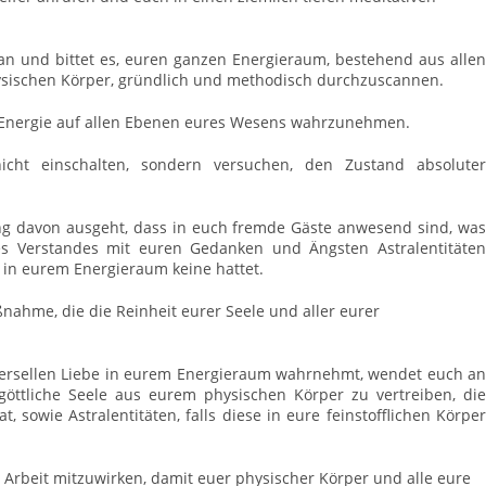
an und bittet es, euren ganzen Energieraum, bestehend aus allen
ysischen Körper, gründlich und methodisch durchzuscannen.
ser Energie auf allen Ebenen eures Wesens wahrzunehmen.
 nicht einschalten, sondern versuchen, den Zustand absoluter
ung davon ausgeht, dass in euch fremde Gäste anwesend sind, was
des Verstandes mit euren Gedanken und Ängsten Astralentitäten
 in eurem Energieraum keine hattet.
ahme, die die Reinheit eurer Seele und aller eurer
iversellen Liebe in eurem Energieraum wahrnehmt, wendet euch an
göttliche Seele aus eurem physischen Körper zu vertreiben, die
sowie Astralentitäten, falls diese in eure feinstofflichen Körper
r Arbeit mitzuwirken, damit euer physischer Körper und alle eure