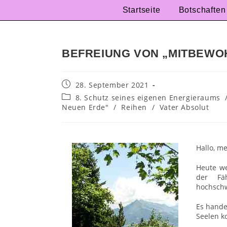
Startseite
Botschaften
BEFREIUNG VON „MITBEWO
28. September 2021
8. Schutz seines eigenen Energieraums
Neuen Erde"
/
Reihen
/
Vater Absolut
Hallo, m
Heute we
der Fä
hochsch
Es hande
Seelen ko