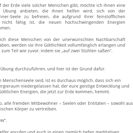
f der Erde viele solcher Menschen gibt, möchte ich ihnen eine
le Übung anbieten, die ihnen helfen wird, sich von der
ner-Seele zu befreien, die aufgrund ihrer feinstofflichen
r nicht fähig ist, die neuen hochschwingenden Energien
hmen.
sich diese Menschen von der unerwünschten Nachbarschaft
haben, werden sie ihre Göttlichkeit vollumfänglich erlangen und
r zum Teil wie zuvor, indem sie „auf zwei Stühlen saßen“.
e Übung durchzuführen, und hier ist der Grund dafür.
n Menschenseele seid, ist es durchaus möglich, dass sich ein
rgieraum niedergelassen hat, der eure geistige Entwicklung und
öttlichen Energien, die jetzt zur Erde kommen, hemmt.
ab, alle fremden Mitbewohner – Seelen oder Entitäten – sowohl aus
schen Körper zu vertreiben.
rn“
.
lfer anrufen und euch in einen ziemlich tiefen meditativen