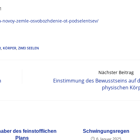
1
na-novoy-zemle-osvobozhdenie-ot-podselentsev/
R
,
KÖRPER
,
ZWEI SEELEN
Nächster Beitrag
n
Einstimmung des Bewusstseins auf 
physischen Kör
aber des feinstofflichen
Schwingungsregen
Plans
6. Januar 2025