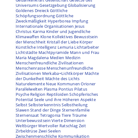
Gedankenkraft
Gesellschaft
Gesetze des
Universums
Gesetzgebung
Globalisierung
Goldenes Dreieck
Göttliche
Schöpfungsordnung
Göttliche
Zweckmäßigkeit
Hyperborea
Impfung
Internationale Organisationen
Jesus
Christus
Karma
Kinder und Jugendliche
Klimawaffen
Klone
Kollektives Bewusstsein
der Menschheit
Kristall der Liebe
Körper
Künstliche Intelligenz
Lemuria
Lichtarbeiter
Lichtstädte
Machtpyramide
Mann und Frau
Maria Magdalena
Medien
Medizin
Menschenfreundliche Zivilisationen
Menschenrasse
Menschenunfreundliche
Zivilisationen
Merkaba=Lichtkörper
Mächte
der Dunkelheit
Mächte des Lichts
Naturelemente
Neue Kommunen
Orioner
Parallelwelten
Plasma
Pontius Pilatus
Psyche
Religion
Reptiloiden
Schöpferisches
Potential
Seele und ihre Höheren Aspekte
Selbst
Selbsterkenntnis
Selbstheilung
Slawen
Stand der Dinge
Sternenfamilie
Sternensaat
Tetragonia
Tiere
Träume
Unterbewusstsein
Vierte Dimension
Weltbürger
Wertvoller Ratschlag
Zeit
Zirbeldrüse
Zwei Seelen
Zwischenmenschliche Kommunikation