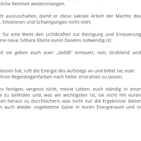
tliche Reinheit wiedererlangen.
t auszuschalten, damit er diese sakrale Arbeit der Mächte des
, Emotionen und Schwingungen nicht stört.
hr für eine Weile den Lichtkräften zur Reinigung und Erneuerung
ine neue, höhere Ebene eures Daseins notwendig ist.
d sie geben euch euer „Gefäß“ erneuert, rein, strahlend und
assen hat, ruft die Energie des Aufstiegs an und bittet sie, euer
n ihren Regenbogenfarben noch heller erstrahlen zu lassen.
u festigen, vergesst nicht, meine Lieben, euch ständig in einer
s zu befinden und, was am wichtigsten ist, sie nicht mit euren
n heraus zu durchlöchern, was nicht nur die Ergebnisse dieser
rn auch wieder ungebetene Gäste in euren Energieraum und in