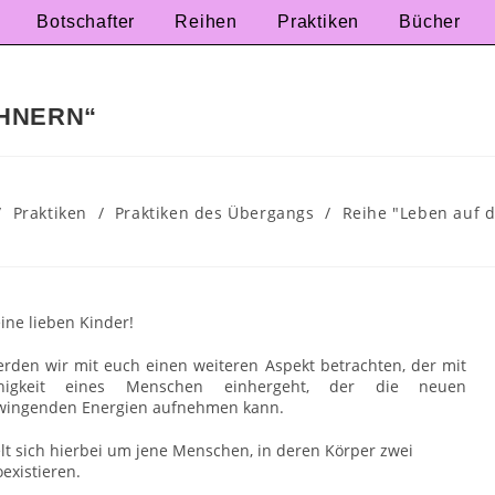
Botschafter
Reihen
Praktiken
Bücher
HNERN“
/
Praktiken
/
Praktiken des Übergangs
/
Reihe "Leben auf 
eine lieben Kinder!
rden wir mit euch einen weiteren Aspekt betrachten, der mit
higkeit eines Menschen einhergeht, der die neuen
wingenden Energien aufnehmen kann.
lt sich hierbei um jene Menschen, in deren Körper zwei
existieren.