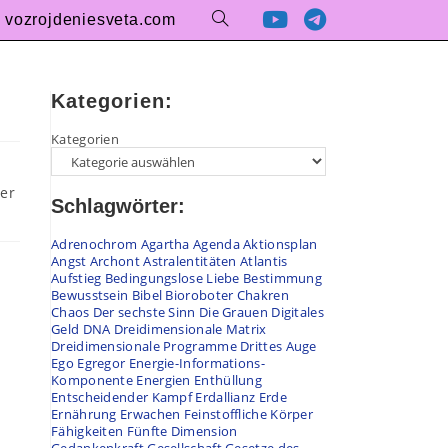
vozrojdeniesveta.com
Kategorien:
Kategorien
der
Schlagwörter:
Adrenochrom
Agartha
Agenda
Aktionsplan
Angst
Archont
Astralentitäten
Atlantis
Aufstieg
Bedingungslose Liebe
Bestimmung
Bewusstsein
Bibel
Bioroboter
Chakren
Chaos
Der sechste Sinn
Die Grauen
Digitales
Geld
DNA
Dreidimensionale Matrix
Dreidimensionale Programme
Drittes Auge
Ego
Egregor
Energie-Informations-
Komponente
Energien
Enthüllung
Entscheidender Kampf
Erdallianz
Erde
Ernährung
Erwachen
Feinstoffliche Körper
Fähigkeiten
Fünfte Dimension