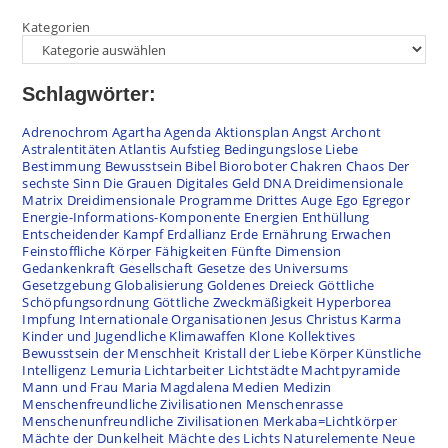
Kategorien
Schlagwörter:
Adrenochrom
Agartha
Agenda
Aktionsplan
Angst
Archont
Astralentitäten
Atlantis
Aufstieg
Bedingungslose Liebe
Bestimmung
Bewusstsein
Bibel
Bioroboter
Chakren
Chaos
Der
sechste Sinn
Die Grauen
Digitales Geld
DNA
Dreidimensionale
Matrix
Dreidimensionale Programme
Drittes Auge
Ego
Egregor
Energie-Informations-Komponente
Energien
Enthüllung
Entscheidender Kampf
Erdallianz
Erde
Ernährung
Erwachen
Feinstoffliche Körper
Fähigkeiten
Fünfte Dimension
Gedankenkraft
Gesellschaft
Gesetze des Universums
Gesetzgebung
Globalisierung
Goldenes Dreieck
Göttliche
Schöpfungsordnung
Göttliche Zweckmäßigkeit
Hyperborea
Impfung
Internationale Organisationen
Jesus Christus
Karma
Kinder und Jugendliche
Klimawaffen
Klone
Kollektives
Bewusstsein der Menschheit
Kristall der Liebe
Körper
Künstliche
Intelligenz
Lemuria
Lichtarbeiter
Lichtstädte
Machtpyramide
Mann und Frau
Maria Magdalena
Medien
Medizin
Menschenfreundliche Zivilisationen
Menschenrasse
Menschenunfreundliche Zivilisationen
Merkaba=Lichtkörper
Mächte der Dunkelheit
Mächte des Lichts
Naturelemente
Neue