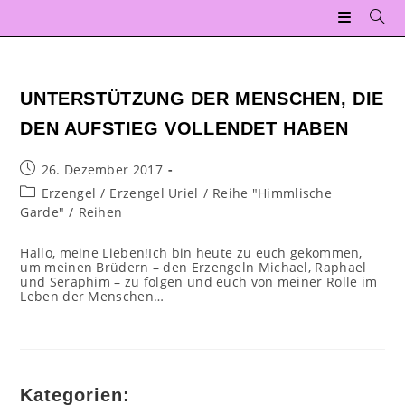
Zum
Inhalt
springen
UNTERSTÜTZUNG DER MENSCHEN, DIE
DEN AUFSTIEG VOLLENDET HABEN
Beitrag
26. Dezember 2017
veröffentlicht:
Beitrags-
Erzengel
/
Erzengel Uriel
/
Reihe "Himmlische
Kategorie:
Garde"
/
Reihen
Hallo, meine Lieben!Ich bin heute zu euch gekommen,
um meinen Brüdern – den Erzengeln Michael, Raphael
und Seraphim – zu folgen und euch von meiner Rolle im
Leben der Menschen…
Kategorien: