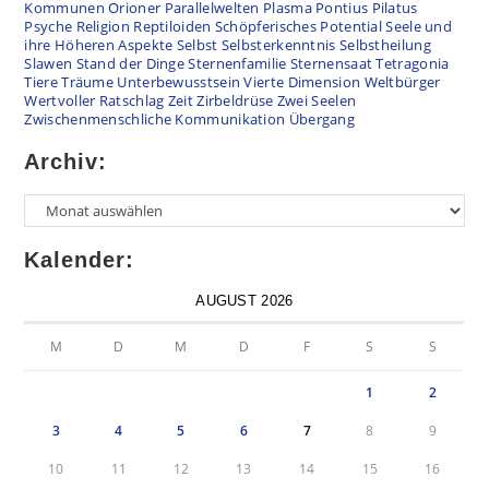
Kommunen
Orioner
Parallelwelten
Plasma
Pontius Pilatus
Psyche
Religion
Reptiloiden
Schöpferisches Potential
Seele und
ihre Höheren Aspekte
Selbst
Selbsterkenntnis
Selbstheilung
Slawen
Stand der Dinge
Sternenfamilie
Sternensaat
Tetragonia
Tiere
Träume
Unterbewusstsein
Vierte Dimension
Weltbürger
Wertvoller Ratschlag
Zeit
Zirbeldrüse
Zwei Seelen
Zwischenmenschliche Kommunikation
Übergang
Archiv:
Archiv
Kalender:
AUGUST 2026
M
D
M
D
F
S
S
1
2
3
4
5
6
7
8
9
10
11
12
13
14
15
16