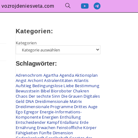
vozrojdeniesveta.com
Kategorien:
Kategorien
Schlagwörter:
Adrenochrom
Agartha
Agenda
Aktionsplan
Angst
Archont
Astralentitäten
Atlantis
Aufstieg
Bedingungslose Liebe
Bestimmung
Bewusstsein
Bibel
Bioroboter
Chakren
Chaos
Der sechste Sinn
Die Grauen
Digitales
Geld
DNA
Dreidimensionale Matrix
Dreidimensionale Programme
Drittes Auge
Ego
Egregor
Energie-Informations-
Komponente
Energien
Enthüllung
Entscheidender Kampf
Erdallianz
Erde
Ernährung
Erwachen
Feinstoffliche Körper
Fähigkeiten
Fünfte Dimension