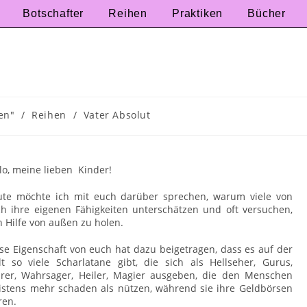
Botschafter
Reihen
Praktiken
Bücher
en"
/
Reihen
/
Vater Absolut
lo, meine lieben Kinder!
ute möchte ich mit euch darüber sprechen, warum viele von
h ihre eigenen Fähigkeiten unterschätzen und oft versuchen,
h Hilfe von außen zu holen.
se Eigenschaft von euch hat dazu beigetragen, dass es auf der
t so viele Scharlatane gibt, die sich als Hellseher, Gurus,
rer, Wahrsager, Heiler, Magier ausgeben, die den Menschen
stens mehr schaden als nützen, während sie ihre Geldbörsen
ren.