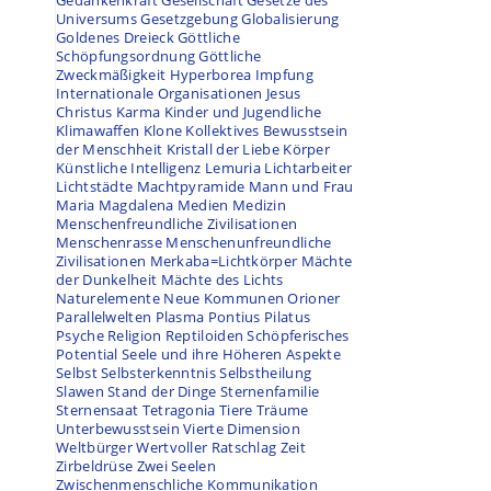
Gedankenkraft
Gesellschaft
Gesetze des
Universums
Gesetzgebung
Globalisierung
Goldenes Dreieck
Göttliche
Schöpfungsordnung
Göttliche
Zweckmäßigkeit
Hyperborea
Impfung
Internationale Organisationen
Jesus
Christus
Karma
Kinder und Jugendliche
Klimawaffen
Klone
Kollektives Bewusstsein
der Menschheit
Kristall der Liebe
Körper
Künstliche Intelligenz
Lemuria
Lichtarbeiter
Lichtstädte
Machtpyramide
Mann und Frau
Maria Magdalena
Medien
Medizin
Menschenfreundliche Zivilisationen
Menschenrasse
Menschenunfreundliche
Zivilisationen
Merkaba=Lichtkörper
Mächte
der Dunkelheit
Mächte des Lichts
Naturelemente
Neue Kommunen
Orioner
Parallelwelten
Plasma
Pontius Pilatus
Psyche
Religion
Reptiloiden
Schöpferisches
Potential
Seele und ihre Höheren Aspekte
Selbst
Selbsterkenntnis
Selbstheilung
Slawen
Stand der Dinge
Sternenfamilie
Sternensaat
Tetragonia
Tiere
Träume
Unterbewusstsein
Vierte Dimension
Weltbürger
Wertvoller Ratschlag
Zeit
Zirbeldrüse
Zwei Seelen
Zwischenmenschliche Kommunikation