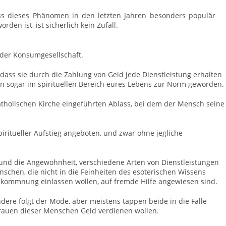
s dieses Phänomen in den letzten Jahren besonders populär
orden ist, ist sicherlich kein Zufall.
e der Konsumgesellschaft.
ss sie durch die Zahlung von Geld jede Dienstleistung erhalten
en sogar im spirituellen Bereich eures Lebens zur Norm geworden.
katholischen Kirche eingeführten Ablass, bei dem der Mensch seine
iritueller Aufstieg angeboten, und zwar ohne jegliche
und die Angewohnheit, verschiedene Arten von Dienstleistungen
nschen, die nicht in die Feinheiten des esoterischen Wissens
llkommnung einlassen wollen, auf fremde Hilfe angewiesen sind.
andere folgt der Mode, aber meistens tappen beide in die Falle
trauen dieser Menschen Geld verdienen wollen.