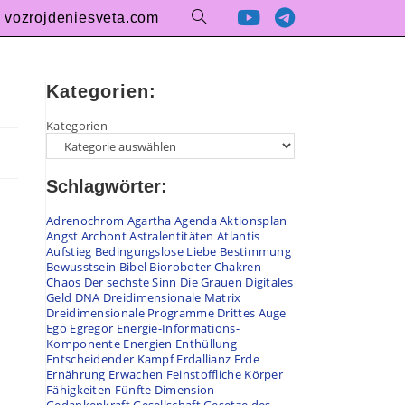
vozrojdeniesveta.com
Kategorien:
Kategorien
Schlagwörter:
Adrenochrom
Agartha
Agenda
Aktionsplan
Angst
Archont
Astralentitäten
Atlantis
Aufstieg
Bedingungslose Liebe
Bestimmung
Bewusstsein
Bibel
Bioroboter
Chakren
Chaos
Der sechste Sinn
Die Grauen
Digitales
Geld
DNA
Dreidimensionale Matrix
Dreidimensionale Programme
Drittes Auge
Ego
Egregor
Energie-Informations-
Komponente
Energien
Enthüllung
Entscheidender Kampf
Erdallianz
Erde
Ernährung
Erwachen
Feinstoffliche Körper
Fähigkeiten
Fünfte Dimension