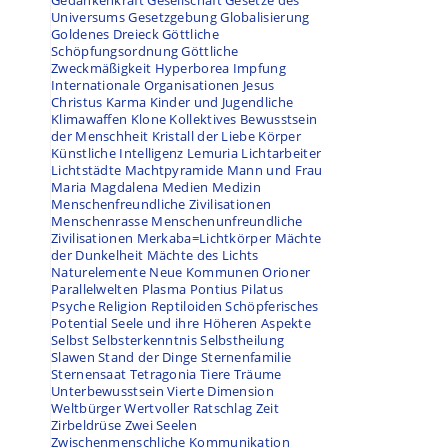
Gedankenkraft
Gesellschaft
Gesetze des
Universums
Gesetzgebung
Globalisierung
Goldenes Dreieck
Göttliche
Schöpfungsordnung
Göttliche
Zweckmäßigkeit
Hyperborea
Impfung
Internationale Organisationen
Jesus
Christus
Karma
Kinder und Jugendliche
Klimawaffen
Klone
Kollektives Bewusstsein
der Menschheit
Kristall der Liebe
Körper
Künstliche Intelligenz
Lemuria
Lichtarbeiter
Lichtstädte
Machtpyramide
Mann und Frau
Maria Magdalena
Medien
Medizin
Menschenfreundliche Zivilisationen
Menschenrasse
Menschenunfreundliche
Zivilisationen
Merkaba=Lichtkörper
Mächte
der Dunkelheit
Mächte des Lichts
Naturelemente
Neue Kommunen
Orioner
Parallelwelten
Plasma
Pontius Pilatus
Psyche
Religion
Reptiloiden
Schöpferisches
Potential
Seele und ihre Höheren Aspekte
Selbst
Selbsterkenntnis
Selbstheilung
Slawen
Stand der Dinge
Sternenfamilie
Sternensaat
Tetragonia
Tiere
Träume
Unterbewusstsein
Vierte Dimension
Weltbürger
Wertvoller Ratschlag
Zeit
Zirbeldrüse
Zwei Seelen
Zwischenmenschliche Kommunikation