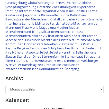
Gesetzgebung
Globalisierung
Goldenes Dreieck
Göttliche
Schöpfungsordnung
Göttliche Zweckmäßigkeit
Hyperborea
Impfung
Internationale Organisationen
Jesus Christus
Karma
Kinder und Jugendliche
Klimawaffen
Klone
Kollektives
Bewusstsein der Menschheit
Kristall der Liebe
Körper
Künstliche
Intelligenz
Lemuria
Lichtarbeiter
Lichtstädte
Machtpyramide
Mann und Frau
Maria Magdalena
Medien
Medizin
Menschenfreundliche Zivilisationen
Menschenrasse
Menschenunfreundliche Zivilisationen
Merkaba=Lichtkörper
Mächte der Dunkelheit
Mächte des Lichts
Naturelemente
Neue
Kommunen
Orioner
Parallelwelten
Plasma
Pontius Pilatus
Psyche
Religion
Reptiloiden
Schöpferisches Potential
Seele und
ihre Höheren Aspekte
Selbst
Selbsterkenntnis
Selbstheilung
Slawen
Stand der Dinge
Sternenfamilie
Sternensaat
Tetragonia
Tiere
Träume
Unterbewusstsein
Vierte Dimension
Weltbürger
Wertvoller Ratschlag
Zeit
Zirbeldrüse
Zwei Seelen
Zwischenmenschliche Kommunikation
Übergang
Archiv:
Kalender: