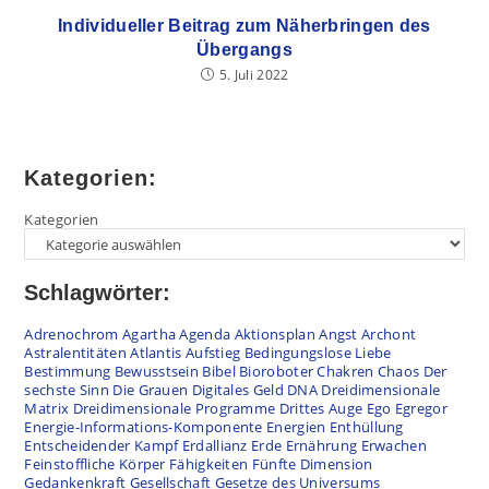
Individueller Beitrag zum Näherbringen des
Übergangs
5. Juli 2022
Kategorien:
Kategorien
Schlagwörter:
Adrenochrom
Agartha
Agenda
Aktionsplan
Angst
Archont
Astralentitäten
Atlantis
Aufstieg
Bedingungslose Liebe
Bestimmung
Bewusstsein
Bibel
Bioroboter
Chakren
Chaos
Der
sechste Sinn
Die Grauen
Digitales Geld
DNA
Dreidimensionale
Matrix
Dreidimensionale Programme
Drittes Auge
Ego
Egregor
Energie-Informations-Komponente
Energien
Enthüllung
Entscheidender Kampf
Erdallianz
Erde
Ernährung
Erwachen
Feinstoffliche Körper
Fähigkeiten
Fünfte Dimension
Gedankenkraft
Gesellschaft
Gesetze des Universums