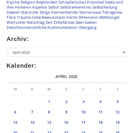
Psyche
Religion
Reptiloiden
Schöpferisches Potential
Seele und
ihre Höheren Aspekte
Selbst
Selbsterkenntnis
Selbstheilung
Slawen
Stand der Dinge
Sternenfamilie
Sternensaat
Tetragonia
Tiere
Träume
Unterbewusstsein
Vierte Dimension
Weltbürger
Wertvoller Ratschlag
Zeit
Zirbeldrüse
Zwei Seelen
Zwischenmenschliche Kommunikation
Übergang
Archiv:
Archiv
Kalender:
APRIL 2026
M
D
M
D
F
S
S
1
2
3
4
5
6
7
8
9
10
11
12
13
14
15
16
17
18
19
20
21
22
23
24
25
26