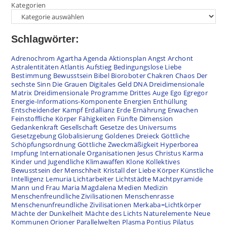
Kategorien
Schlagwörter:
Adrenochrom
Agartha
Agenda
Aktionsplan
Angst
Archont
Astralentitäten
Atlantis
Aufstieg
Bedingungslose Liebe
Bestimmung
Bewusstsein
Bibel
Bioroboter
Chakren
Chaos
Der
sechste Sinn
Die Grauen
Digitales Geld
DNA
Dreidimensionale
Matrix
Dreidimensionale Programme
Drittes Auge
Ego
Egregor
Energie-Informations-Komponente
Energien
Enthüllung
Entscheidender Kampf
Erdallianz
Erde
Ernährung
Erwachen
Feinstoffliche Körper
Fähigkeiten
Fünfte Dimension
Gedankenkraft
Gesellschaft
Gesetze des Universums
Gesetzgebung
Globalisierung
Goldenes Dreieck
Göttliche
Schöpfungsordnung
Göttliche Zweckmäßigkeit
Hyperborea
Impfung
Internationale Organisationen
Jesus Christus
Karma
Kinder und Jugendliche
Klimawaffen
Klone
Kollektives
Bewusstsein der Menschheit
Kristall der Liebe
Körper
Künstliche
Intelligenz
Lemuria
Lichtarbeiter
Lichtstädte
Machtpyramide
Mann und Frau
Maria Magdalena
Medien
Medizin
Menschenfreundliche Zivilisationen
Menschenrasse
Menschenunfreundliche Zivilisationen
Merkaba=Lichtkörper
Mächte der Dunkelheit
Mächte des Lichts
Naturelemente
Neue
Kommunen
Orioner
Parallelwelten
Plasma
Pontius Pilatus