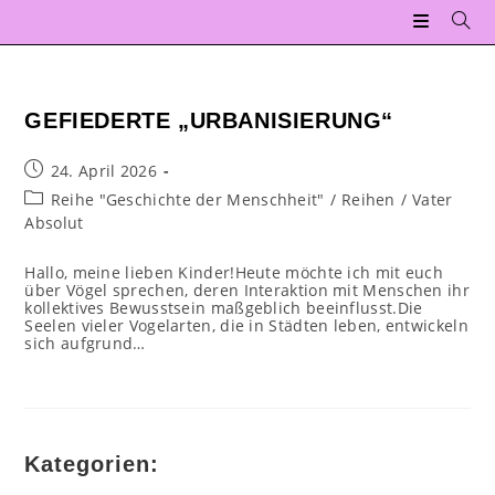
Zum
Inhalt
springen
GEFIEDERTE „URBANISIERUNG“
Beitrag
24. April 2026
veröffentlicht:
Beitrags-
Reihe "Geschichte der Menschheit"
/
Reihen
/
Vater
Kategorie:
Absolut
Hallo, meine lieben Kinder!Heute möchte ich mit euch
über Vögel sprechen, deren Interaktion mit Menschen ihr
kollektives Bewusstsein maßgeblich beeinflusst.Die
Seelen vieler Vogelarten, die in Städten leben, entwickeln
sich aufgrund…
Kategorien: