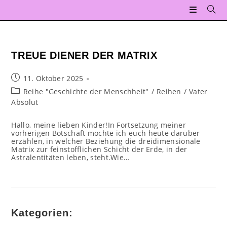
Zum
Inhalt
springen
TREUE DIENER DER MATRIX
Beitrag
11. Oktober 2025
veröffentlicht:
Beitrags-
Reihe "Geschichte der Menschheit"
/
Reihen
/
Vater
Kategorie:
Absolut
Hallo, meine lieben Kinder!In Fortsetzung meiner
vorherigen Botschaft möchte ich euch heute darüber
erzählen, in welcher Beziehung die dreidimensionale
Matrix zur feinstofflichen Schicht der Erde, in der
Astralentitäten leben, steht.Wie…
Kategorien: