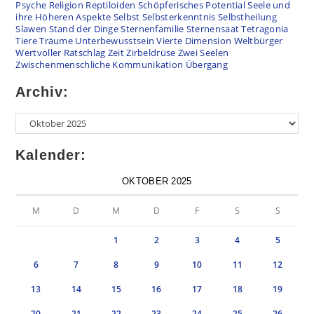
Psyche
Religion
Reptiloiden
Schöpferisches Potential
Seele und
ihre Höheren Aspekte
Selbst
Selbsterkenntnis
Selbstheilung
Slawen
Stand der Dinge
Sternenfamilie
Sternensaat
Tetragonia
Tiere
Träume
Unterbewusstsein
Vierte Dimension
Weltbürger
Wertvoller Ratschlag
Zeit
Zirbeldrüse
Zwei Seelen
Zwischenmenschliche Kommunikation
Übergang
Archiv:
Archiv
Kalender:
OKTOBER 2025
M
D
M
D
F
S
S
1
2
3
4
5
6
7
8
9
10
11
12
13
14
15
16
17
18
19
20
21
22
23
24
25
26