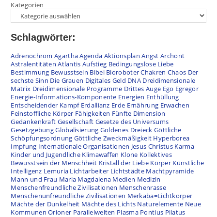
Kategorien
Schlagwörter:
Adrenochrom
Agartha
Agenda
Aktionsplan
Angst
Archont
Astralentitäten
Atlantis
Aufstieg
Bedingungslose Liebe
Bestimmung
Bewusstsein
Bibel
Bioroboter
Chakren
Chaos
Der
sechste Sinn
Die Grauen
Digitales Geld
DNA
Dreidimensionale
Matrix
Dreidimensionale Programme
Drittes Auge
Ego
Egregor
Energie-Informations-Komponente
Energien
Enthüllung
Entscheidender Kampf
Erdallianz
Erde
Ernährung
Erwachen
Feinstoffliche Körper
Fähigkeiten
Fünfte Dimension
Gedankenkraft
Gesellschaft
Gesetze des Universums
Gesetzgebung
Globalisierung
Goldenes Dreieck
Göttliche
Schöpfungsordnung
Göttliche Zweckmäßigkeit
Hyperborea
Impfung
Internationale Organisationen
Jesus Christus
Karma
Kinder und Jugendliche
Klimawaffen
Klone
Kollektives
Bewusstsein der Menschheit
Kristall der Liebe
Körper
Künstliche
Intelligenz
Lemuria
Lichtarbeiter
Lichtstädte
Machtpyramide
Mann und Frau
Maria Magdalena
Medien
Medizin
Menschenfreundliche Zivilisationen
Menschenrasse
Menschenunfreundliche Zivilisationen
Merkaba=Lichtkörper
Mächte der Dunkelheit
Mächte des Lichts
Naturelemente
Neue
Kommunen
Orioner
Parallelwelten
Plasma
Pontius Pilatus