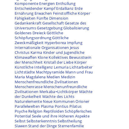
Komponente
Energien
Enthüllung
Entscheidender Kampf
Erdallianz
Erde
Ernährung
Erwachen
Feinstoffliche Körper
Fähigkeiten
Fünfte Dimension
Gedankenkraft
Gesellschaft
Gesetze des
Universums
Gesetzgebung
Globalisierung
Goldenes Dreieck
Göttliche
Schöpfungsordnung
Göttliche
Zweckmäßigkeit
Hyperborea
Impfung
Internationale Organisationen
Jesus
Christus
Karma
Kinder und Jugendliche
Klimawaffen
Klone
Kollektives Bewusstsein
der Menschheit
Kristall der Liebe
Körper
Künstliche Intelligenz
Lemuria
Lichtarbeiter
Lichtstädte
Machtpyramide
Mann und Frau
Maria Magdalena
Medien
Medizin
Menschenfreundliche Zivilisationen
Menschenrasse
Menschenunfreundliche
Zivilisationen
Merkaba=Lichtkörper
Mächte
der Dunkelheit
Mächte des Lichts
Naturelemente
Neue Kommunen
Orioner
Parallelwelten
Plasma
Pontius Pilatus
Psyche
Religion
Reptiloiden
Schöpferisches
Potential
Seele und ihre Höheren Aspekte
Selbst
Selbsterkenntnis
Selbstheilung
Slawen
Stand der Dinge
Sternenfamilie