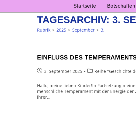
Zum
Startseite
Botschaften
Inhalt
springen
TAGESARCHIV: 3. S
Rubrik
>
2025
>
September
>
3.
EINFLUSS DES TEMPERAMENTS 
Beitrag
Beitrags-
3. September 2025
Reihe "Geschichte 
veröffentlicht:
Kategorie:
Hallo, meine lieben Kinder!In Fortsetzung meine
menschliche Temperament mit der Energie der
ihrer…