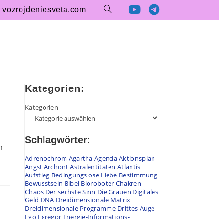
vozrojdeniesveta.com
Website-
Suche
umschalten
Kategorien:
Kategorien
Schlagwörter:
n
Adrenochrom
Agartha
Agenda
Aktionsplan
Angst
Archont
Astralentitäten
Atlantis
Aufstieg
Bedingungslose Liebe
Bestimmung
Bewusstsein
Bibel
Bioroboter
Chakren
Chaos
Der sechste Sinn
Die Grauen
Digitales
Geld
DNA
Dreidimensionale Matrix
Dreidimensionale Programme
Drittes Auge
Ego
Egregor
Energie-Informations-