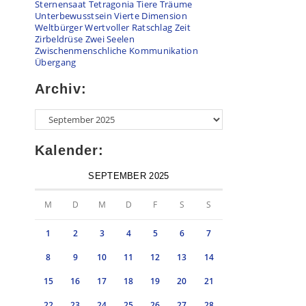
Sternensaat
Tetragonia
Tiere
Träume
Unterbewusstsein
Vierte Dimension
Weltbürger
Wertvoller Ratschlag
Zeit
Zirbeldrüse
Zwei Seelen
Zwischenmenschliche Kommunikation
Übergang
Archiv:
Archiv
Kalender:
SEPTEMBER 2025
M
D
M
D
F
S
S
1
2
3
4
5
6
7
8
9
10
11
12
13
14
15
16
17
18
19
20
21
22
23
24
25
26
27
28