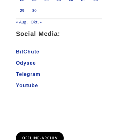
29
30
« Aug.
Okt. »
Social Media:
BitChute
Odysee
Telegram
Youtube
OFFLINE-ARCHIV