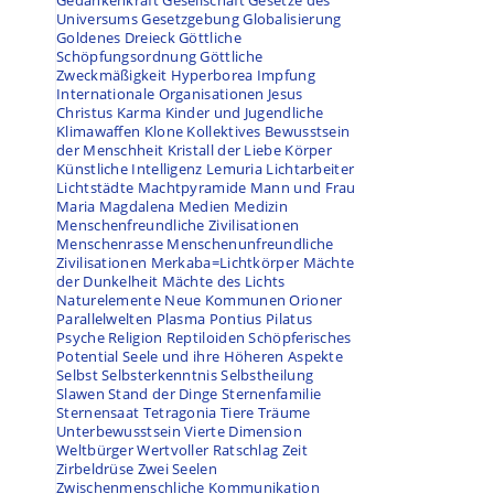
Gedankenkraft
Gesellschaft
Gesetze des
Universums
Gesetzgebung
Globalisierung
Goldenes Dreieck
Göttliche
Schöpfungsordnung
Göttliche
Zweckmäßigkeit
Hyperborea
Impfung
Internationale Organisationen
Jesus
Christus
Karma
Kinder und Jugendliche
Klimawaffen
Klone
Kollektives Bewusstsein
der Menschheit
Kristall der Liebe
Körper
Künstliche Intelligenz
Lemuria
Lichtarbeiter
Lichtstädte
Machtpyramide
Mann und Frau
Maria Magdalena
Medien
Medizin
Menschenfreundliche Zivilisationen
Menschenrasse
Menschenunfreundliche
Zivilisationen
Merkaba=Lichtkörper
Mächte
der Dunkelheit
Mächte des Lichts
Naturelemente
Neue Kommunen
Orioner
Parallelwelten
Plasma
Pontius Pilatus
Psyche
Religion
Reptiloiden
Schöpferisches
Potential
Seele und ihre Höheren Aspekte
Selbst
Selbsterkenntnis
Selbstheilung
Slawen
Stand der Dinge
Sternenfamilie
Sternensaat
Tetragonia
Tiere
Träume
Unterbewusstsein
Vierte Dimension
Weltbürger
Wertvoller Ratschlag
Zeit
Zirbeldrüse
Zwei Seelen
Zwischenmenschliche Kommunikation