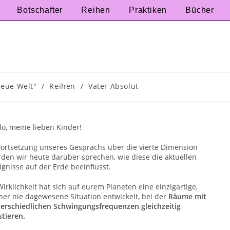
Botschafter
Reihen
Praktiken
Bücher
Neue Welt"
/
Reihen
/
Vater Absolut
lo, meine lieben Kinder!
Fortsetzung unseres Gesprächs über die vierte Dimension
den wir heute darüber sprechen, wie diese die aktuellen
ignisse auf der Erde beeinflusst.
Wirklichkeit hat sich auf eurem Planeten eine einzigartige,
her nie dagewesene Situation entwickelt, bei der
Räume mit
erschiedlichen Schwingungsfrequenzen gleichzeitig
stieren.