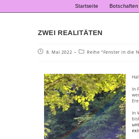
Startseite
Botschaften
ZWEI REALITÄTEN
8. Mai 2022
Reihe "Fenster in die 
Hal
In 
wer
Ere
In 
bis
unt
exi