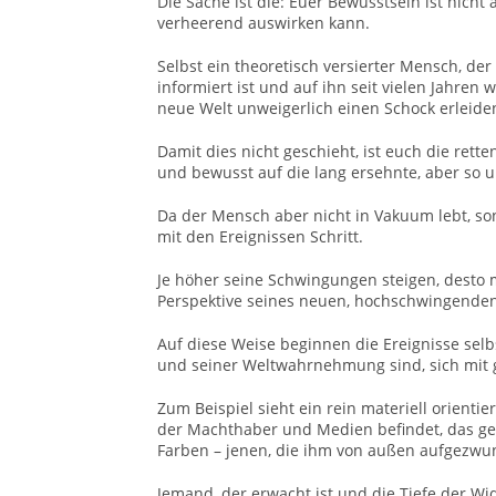
Die Sache ist die: Euer Bewusstsein ist nich
verheerend auswirken kann.
Selbst ein theoretisch versierter Mensch, de
informiert ist und auf ihn seit vielen Jahren 
neue Welt unweigerlich einen Schock erleide
Damit dies nicht geschieht, ist euch die rett
und bewusst auf die lang ersehnte, aber so u
Da der Mensch aber nicht in Vakuum lebt, so
mit den Ereignissen Schritt.
Je höher seine Schwingungen steigen, desto 
Perspektive seines neuen, hochschwingenden
Auf diese Weise beginnen die Ereignisse selb
und seiner Weltwahrnehmung sind, sich mit 
Zum Beispiel sieht ein rein materiell orienti
der Machthaber und Medien befindet, das ges
Farben – jenen, die ihm von außen aufgezw
Jemand, der erwacht ist und die Tiefe der 