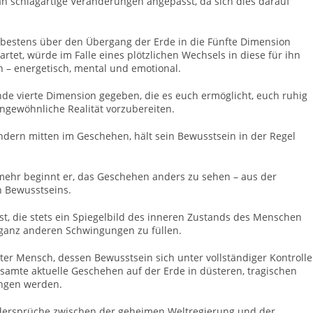
t an schlagartige Veränderungen angepasst, da sich dies darauf
r bestens über den Übergang der Erde in die Fünfte Dimension
wartet, würde im Falle eines plötzlichen Wechsels in diese für ihn
n – energetisch, mental und emotional.
ende vierte Dimension gegeben, die es euch ermöglicht, euch ruhig
ngewöhnliche Realität vorzubereiten.
ndern mitten im Geschehen, hält sein Bewusstsein in der Regel
mehr beginnt er, das Geschehen anders zu sehen – aus der
 Bewusstseins.
st, die stets ein Spiegelbild des inneren Zustands des Menschen
ganz anderen Schwingungen zu füllen.
erter Mensch, dessen Bewusstsein sich unter vollständiger Kontrolle
amte aktuelle Geschehen auf der Erde in düsteren, tragischen
ungen werden.
Widersprüche zwischen der geheimen Weltregierung und der