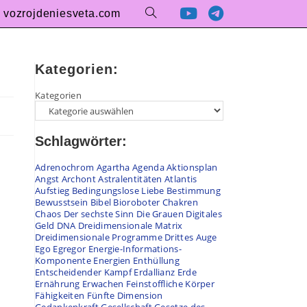
vozrojdeniesveta.com
Kategorien:
Kategorien
Schlagwörter:
Adrenochrom
Agartha
Agenda
Aktionsplan
Angst
Archont
Astralentitäten
Atlantis
Aufstieg
Bedingungslose Liebe
Bestimmung
Bewusstsein
Bibel
Bioroboter
Chakren
Chaos
Der sechste Sinn
Die Grauen
Digitales
Geld
DNA
Dreidimensionale Matrix
Dreidimensionale Programme
Drittes Auge
Ego
Egregor
Energie-Informations-
Komponente
Energien
Enthüllung
Entscheidender Kampf
Erdallianz
Erde
Ernährung
Erwachen
Feinstoffliche Körper
Fähigkeiten
Fünfte Dimension